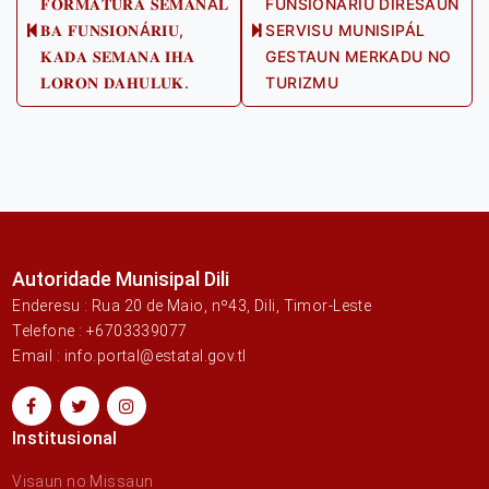
𝐅𝐎𝐑𝐌𝐀𝐓𝐔𝐑𝐀 𝐒𝐄𝐌𝐀𝐍Á𝐋
FUNSIONÁRIU DIRESAUN
navigation
𝐁𝐀 𝐅𝐔𝐍𝐒𝐈𝐎𝐍Á𝐑𝐈𝐔,
SERVISU MUNISIPÁL
Previous
Next
𝐊𝐀𝐃𝐀 𝐒𝐄𝐌𝐀𝐍𝐀 𝐈𝐇𝐀
GESTAUN MERKADU NO
post:
post:
𝐋𝐎𝐑𝐎𝐍 𝐃𝐀𝐇𝐔𝐋𝐔𝐊.
TURIZMU
Autoridade Munisipal Dili
Enderesu : Rua 20 de Maio, nº43, Dili, Timor-Leste
Telefone : +6703339077
Email : info.portal@estatal.gov.tl
Institusional
Visaun no Missaun