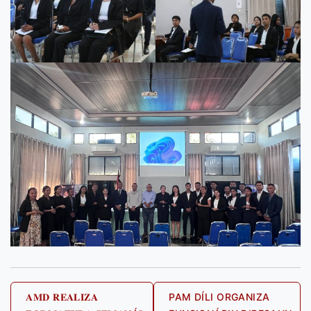
Post
𝐀𝐌𝐃 𝐑𝐄𝐀𝐋𝐈𝐙𝐀
PAM DÍLI ORGANIZA