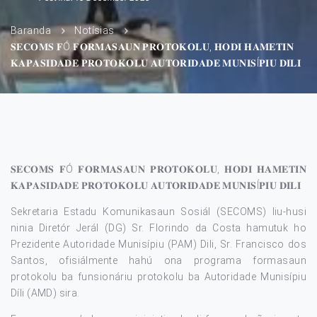
Baranda
Notísias
𝐒𝐄𝐂𝐎𝐌𝐒 𝐅Ó 𝐅𝐎𝐑𝐌𝐀𝐒𝐀𝐔𝐍 𝐏𝐑𝐎𝐓𝐎𝐊𝐎𝐋𝐔, 𝐇𝐎𝐃𝐈 𝐇𝐀𝐌𝐄𝐓𝐈𝐍
𝐊𝐀𝐏𝐀𝐒𝐈𝐃𝐀𝐃𝐄 𝐏𝐑𝐎𝐓𝐎𝐊𝐎𝐋𝐔 𝐀𝐔𝐓𝐎𝐑𝐈𝐃𝐀𝐃𝐄 𝐌𝐔𝐍𝐈𝐒Í𝐏𝐈𝐔 𝐃𝐈𝐋𝐈
𝐒𝐄𝐂𝐎𝐌𝐒 𝐅Ó 𝐅𝐎𝐑𝐌𝐀𝐒𝐀𝐔𝐍 𝐏𝐑𝐎𝐓𝐎𝐊𝐎𝐋𝐔, 𝐇𝐎𝐃𝐈 𝐇𝐀𝐌𝐄𝐓𝐈𝐍
𝐊𝐀𝐏𝐀𝐒𝐈𝐃𝐀𝐃𝐄 𝐏𝐑𝐎𝐓𝐎𝐊𝐎𝐋𝐔 𝐀𝐔𝐓𝐎𝐑𝐈𝐃𝐀𝐃𝐄 𝐌𝐔𝐍𝐈𝐒Í𝐏𝐈𝐔 𝐃𝐈𝐋𝐈
Sekretaria Estadu Komunikasaun Sosiál (SECOMS)
liu-husi
ninia Diretór Jerál (DG) Sr. Florindo da Costa hamutuk ho
Prezidente Autoridade Munisípiu (PAM) Dili, Sr. Francisco dos
Santos, ofisiálmente hahú ona programa formasaun
protokolu ba funsionáriu protokolu ba Autoridade Munisípiu
Díli (AMD) sira.