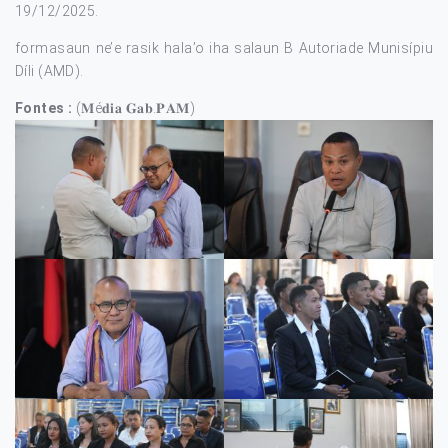
19/12/2025.
formasaun ne’e rasik hala’o iha salaun B Autoriade Munisípiu
Díli (AMD).
Fontes :
(𝐌é𝐝𝐢𝐚 𝐆𝐚𝐛.𝐏𝐀𝐌)