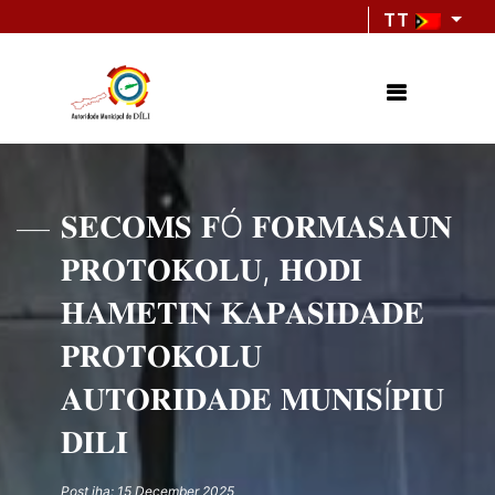
TT
𝐒𝐄𝐂𝐎𝐌𝐒 𝐅Ó 𝐅𝐎𝐑𝐌𝐀𝐒𝐀𝐔𝐍
𝐏𝐑𝐎𝐓𝐎𝐊𝐎𝐋𝐔, 𝐇𝐎𝐃𝐈
𝐇𝐀𝐌𝐄𝐓𝐈𝐍 𝐊𝐀𝐏𝐀𝐒𝐈𝐃𝐀𝐃𝐄
𝐏𝐑𝐎𝐓𝐎𝐊𝐎𝐋𝐔
𝐀𝐔𝐓𝐎𝐑𝐈𝐃𝐀𝐃𝐄 𝐌𝐔𝐍𝐈𝐒Í𝐏𝐈𝐔
𝐃𝐈𝐋𝐈
Post iha: 15 December 2025