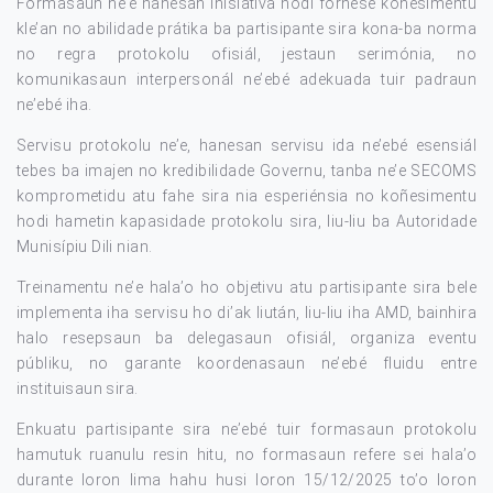
Formasaun ne’e hanesan inisiativa hodi fornese koñesimentu
kle’an no abilidade prátika ba partisipante sira kona-ba norma
no regra protokolu ofisiál, jestaun serimónia, no
komunikasaun interpersonál ne’ebé adekuada tuir padraun
ne’ebé iha.
Servisu protokolu ne’e, hanesan servisu ida ne’ebé esensiál
tebes ba imajen no kredibilidade Governu, tanba ne’e SECOMS
komprometidu atu fahe sira nia esperiénsia no koñesimentu
hodi hametin kapasidade protokolu sira, liu-liu ba Autoridade
Munisípiu Dili nian.
Treinamentu ne’e hala’o ho objetivu atu partisipante sira bele
implementa iha servisu ho di’ak liután, liu-liu iha AMD, bainhira
halo resepsaun ba delegasaun ofisiál, organiza eventu
públiku, no garante koordenasaun ne’ebé fluidu entre
instituisaun sira.
Enkuatu partisipante sira ne’ebé tuir formasaun protokolu
hamutuk ruanulu resin hitu, no formasaun refere sei hala’o
durante loron lima hahu husi loron 15/12/2025 to’o loron