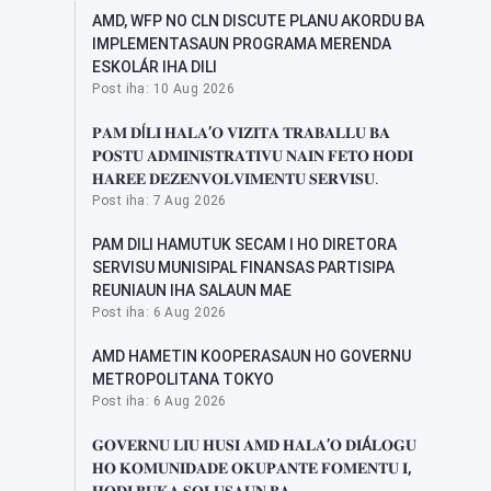
AMD, WFP NO CLN DISCUTE PLANU AKORDU BA
IMPLEMENTASAUN PROGRAMA MERENDA
ESKOLÁR IHA DILI
Post iha: 10 Aug 2026
𝐏𝐀𝐌 𝐃Í𝐋𝐈 𝐇𝐀𝐋𝐀’𝐎 𝐕𝐈𝐙𝐈𝐓𝐀 𝐓𝐑𝐀𝐁𝐀𝐋𝐋𝐔 𝐁𝐀
𝐏𝐎𝐒𝐓𝐔 𝐀𝐃𝐌𝐈𝐍𝐈𝐒𝐓𝐑𝐀𝐓𝐈𝐕𝐔 𝐍𝐀𝐈𝐍 𝐅𝐄𝐓𝐎 𝐇𝐎𝐃𝐈
𝐇𝐀𝐑𝐄𝐄 𝐃𝐄𝐙𝐄𝐍𝐕𝐎𝐋𝐕𝐈𝐌𝐄𝐍𝐓𝐔 𝐒𝐄𝐑𝐕𝐈𝐒𝐔.
Post iha: 7 Aug 2026
PAM DILI HAMUTUK SECAM I HO DIRETORA
SERVISU MUNISIPAL FINANSAS PARTISIPA
REUNIAUN IHA SALAUN MAE
Post iha: 6 Aug 2026
AMD HAMETIN KOOPERASAUN HO GOVERNU
METROPOLITANA TOKYO
Post iha: 6 Aug 2026
𝐆𝐎𝐕𝐄𝐑𝐍𝐔 𝐋𝐈𝐔 𝐇𝐔𝐒𝐈 𝐀𝐌𝐃 𝐇𝐀𝐋𝐀’𝐎 𝐃𝐈Á𝐋𝐎𝐆𝐔
𝐇𝐎 𝐊𝐎𝐌𝐔𝐍𝐈𝐃𝐀𝐃𝐄 𝐎𝐊𝐔𝐏𝐀𝐍𝐓𝐄 𝐅𝐎𝐌𝐄𝐍𝐓𝐔 𝐈,
𝐇𝐎𝐃𝐈 𝐁𝐔𝐊𝐀 𝐒𝐎𝐋𝐔𝐒𝐀𝐔𝐍 𝐁𝐀