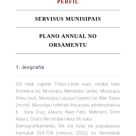
PERFIL
SERVISUS MUNISIPAIS
PLANO ANNUAL NO
ORSAMENTU
1. Jeografia
Díli mak capital Timor-Leste nian, ne’ebé halo
fronteira ho Munisípiu Manatuto (este), Munisípiu
Aileu (sul), Munisípiu Liquiça (oeste) no Mar Sawu
(norte). Munisípiu referido iha postu administrativu
6 : Vera Cruz, Atauro, Nain Feto, Metinaro, Dom
Aleixo, Cristo Rei ne’ebé inklui 36 suku.
Demográfikamente, Díli iha total de populasaun
hamutuk 324.738 (censos 2022) no densidade