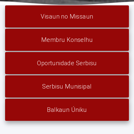
Visaun no Missaun
Membru Konselhu
Oportunidade Serbisu
Serbisu Munisipal
Balkaun Úniku