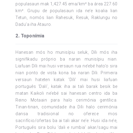
populasaun mak 1,427.45 ema/km² ba área 227.60
km². Grupu de populasaun ida ne’e koalia lian
Tetun, nomós lian Rahesuk, Resuk, Raklungu no
Dadu’a iha Atauro.
2. Toponímia
Hanesan mós ho munisípiu seluk, Díli mós iha
signifikadu próprio ba naran munisípiu nian.
Liafuan Díli mai husi versaun rua ne’ebé hato’o sira
nian ponto de vista kona ba naran Díli. Primeira
versaun hateten katak ‘Díli’ mai husi liafuan
português ‘Dali’, katak iha ai tali barak besik be
matan Kaikoli ne’ebé sai hanesan centro ida ba
Reino Motaain para halo cerimónia gentílica.
Tinan-tinan, comunidade iha Díli halo cerimónia
dansa tradisional no oferece mos
sacrifício/ofertas ba ai tali akar ne’e. Husi ida ne’e,
Português sira bolu ‘dali e rumbia’ akar/sagu mai