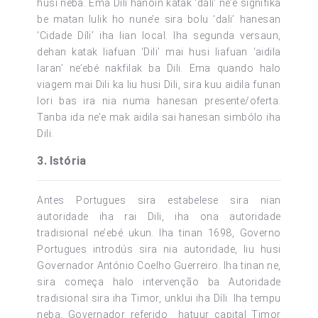
husi neba. Ema Dili hanoin katak ‘dali’ ne’e signifika
be matan lulik ho nune’e sira bolu ‘dali’ hanesan
‘Cidade Díli’ iha lian local. Iha segunda versaun,
dehan katak liafuan ‘Dili’ mai husi liafuan ‘aidila
laran’ ne’ebé nakfilak ba Dili. Ema quando halo
viagem mai Dili ka liu husi Dili, sira kuu aidila funan
lori bas ira nia numa hanesan presente/oferta.
Tanba ida ne’e mak aidila sai hanesan simbólo iha
Dili.
3. Istória
Antes Portugues sira estabelese sira nian
autoridade iha rai Dili, iha ona autoridade
tradisional ne’ebé ukun. Iha tinan 1698, Governo
Portugues introdús sira nia autoridade, liu husi
Governador António Coelho Guerreiro. Iha tinan ne,
sira começa halo intervenção ba Autoridade
tradisional sira iha Timor, unklui iha Díli. Iha tempu
neba, Governador referido hatuur capital Timor