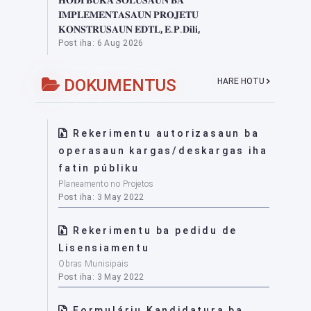
𝐈𝐌𝐏𝐋𝐄𝐌𝐄𝐍𝐓𝐀𝐒𝐀𝐔𝐍 𝐏𝐑𝐎𝐉𝐄𝐓𝐔
𝐊𝐎𝐍𝐒𝐓𝐑𝐔𝐒𝐀𝐔𝐍 𝐄𝐃𝐓𝐋, 𝐄.𝐏.𝐃𝐢𝐥𝐢,
Post iha: 6 Aug 2026
DOKUMENTUS
HARE HOTU
Rekerimentu autorizasaun ba
operasaun kargas/deskargas iha
fatin públiku
Planeamento no Projetos
Post iha: 3 May 2022
Rekerimentu ba pedidu de
Lisensiamentu
Obras Munisipais
Post iha: 3 May 2022
Formuláriu Kandidatura ba