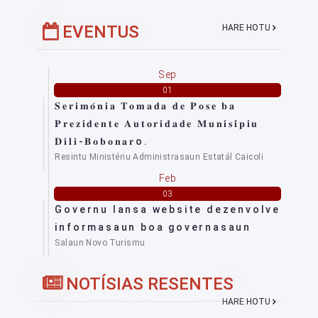
EVENTUS
HARE HOTU
Sep
01
𝐒𝐞𝐫𝐢𝐦𝐨́𝐧𝐢𝐚 𝐓𝐨𝐦𝐚𝐝𝐚 𝐝𝐞 𝐏𝐨𝐬𝐞 𝐛𝐚
𝐏𝐫𝐞𝐳𝐢𝐝𝐞𝐧𝐭𝐞 𝐀𝐮𝐭𝐨𝐫𝐢𝐝𝐚𝐝𝐞 𝐌𝐮𝐧𝐢𝐬𝐢́𝐩𝐢𝐮
𝐃𝐢𝐥𝐢-𝐁𝐨𝐛𝐨𝐧𝐚𝐫o.
Resintu Ministériu Administrasaun Estatál Caicoli
Feb
03
Governu lansa website dezenvolve
informasaun boa governasaun
Salaun Novo Turismu
NOTÍSIAS RESENTES
HARE HOTU