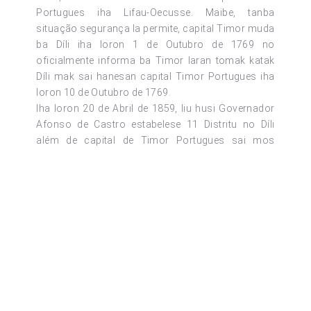
Portugues iha Lifau-Oecusse. Maibe, tanba
situação segurança la permite, capital Timor muda
ba Díli iha loron 1 de Outubro de 1769 no
oficialmente informa ba Timor laran tomak katak
Díli mak sai hanesan capital Timor Portugues iha
loron 10 de Outubro de 1769.
Iha loron 20 de Abril de 1859, liu husi Governador
Afonso de Castro estabelese 11 Distritu no Díli
além de capital de Timor Portugues sai mos
hanesan Distritu ida ho ninian sede iha Capital Díli
ne’ebé kompostu husi reino Motael, Ulmera, Hera,
Caimauc, Dailor, Failacor no Laclo. Iha tinan 1908,
Díli sai hanesan commando militar ho naran
Komando Militar de Motael, too iha Dezembro 1963
Díli transforma ba Camara Municipal, iha
okupasaun indonésia sai hanesan Kota
Administratif ne’ebé kompostu husi “Kecamatan
Dili barat no Kecamatan Dili Timor. Depois da
okupasaun indonésia Díli sai hanesan Distritu ho