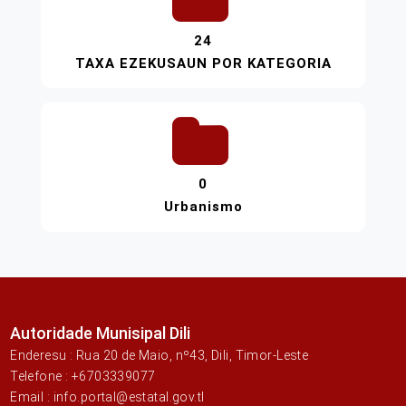
24
TAXA EZEKUSAUN POR KATEGORIA
0
Urbanismo
Autoridade Munisipal Dili
Enderesu : Rua 20 de Maio, nº43, Dili, Timor-Leste
Telefone : +6703339077
Email : info.portal@estatal.gov.tl