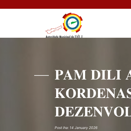
𝐏𝐀𝐌 𝐃𝐈𝐋𝐈
𝐊𝐎𝐑𝐃𝐄𝐍𝐀𝐒
𝐃𝐄𝐙𝐄𝐍𝐕𝐎
Post iha: 14 January 2026