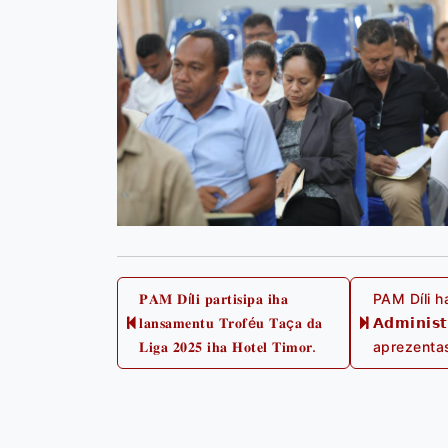
Post
𝐏𝐀𝐌 𝐃í𝐥𝐢 𝐩𝐚𝐫𝐭𝐢𝐬𝐢𝐩𝐚 𝐢𝐡𝐚
PAM Díli hala
𝐥𝐚𝐧𝐬𝐚𝐦𝐞𝐧𝐭𝐮 𝐓𝐫𝐨𝐟é𝐮 𝐓𝐚ç𝐚 𝐝𝐚
𝗔𝗱𝗺𝗶𝗻𝗶
Previous
𝐋𝐢𝐠𝐚 𝟐𝟎𝟐𝟓 𝐢𝐡𝐚 𝐇𝐨𝐭𝐞𝐥 𝐓𝐢𝐦𝐨𝐫.
aprezentas
navigation
post: