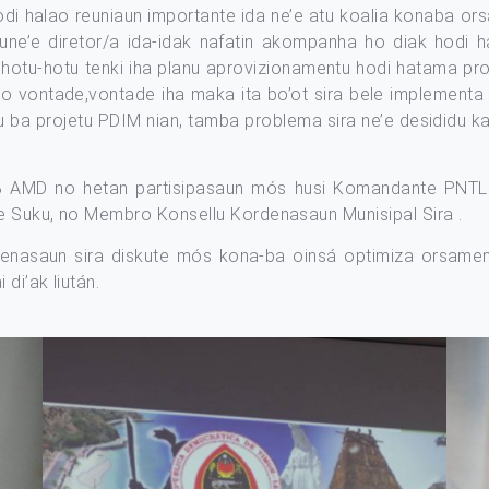
hodi halao reuniaun importante ida ne’e atu koalia konaba o
 nune’e diretor/a ida-idak nafatin akompanha ho diak hod
, hotu-hotu tenki iha planu aprovizionamentu hodi hatama pro
 no vontade,vontade iha maka ita bo’ot sira bele implementa 
liu ba projetu PDIM nian, tamba problema sira ne’e desididu 
 B AMD no hetan partisipasaun mós husi Komandante PNTL Mu
e Suku, no Membro Konsellu Kordenasaun Munisipal Sira .
enasaun sira diskute mós kona-ba oinsá optimiza orsamen
di’ak liután.