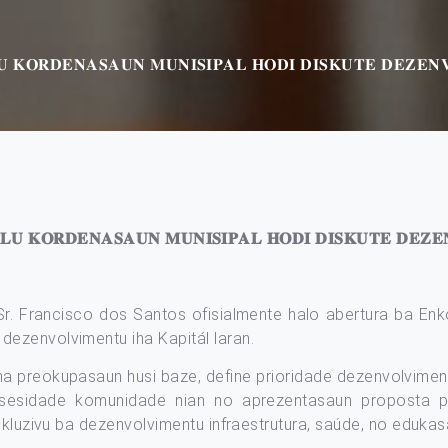
𝐔 𝐊𝐎𝐑𝐃𝐄𝐍𝐀𝐒𝐀𝐔𝐍 𝐌𝐔𝐍𝐈𝐒𝐈𝐏𝐀𝐋 𝐇𝐎𝐃𝐈 𝐃𝐈𝐒𝐊𝐔𝐓𝐄 𝐃𝐄𝐙𝐄
𝐋𝐔 𝐊𝐎𝐑𝐃𝐄𝐍𝐀𝐒𝐀𝐔𝐍 𝐌𝐔𝐍𝐈𝐒𝐈𝐏𝐀𝐋 𝐇𝐎𝐃𝐈 𝐃𝐈𝐒𝐊𝐔𝐓𝐄 𝐃𝐄𝐙
, Sr. Francisco dos Santos ofisialmente halo abertura ba En
ezenvolvimentu iha Kapitál laran.
na preokupasaun husi baze, define prioridade dezenvolvimentu
esesidade komunidade nian no aprezentasaun proposta pr
kluzivu ba dezenvolvimentu infraestrutura, saúde, no edukasau