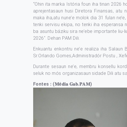
“Ohin ita marka Istória foun iha tinan 2026 
aprejentasaun husi Diretora Finansas, atu
maka iha,atu nune’e molok dia 31 fulan ne’e
tenki servisu ekipa, no tenki iha esperansa
ba asuntu báziku sira ne’ebe importante liu-
2026″. Dehan PAM Dili.
Enkuantu enkontru ne’e realiza iha Salaun
Sr.Orlando Gomes,Administradór Postu , Xef
Durante sesaun ne’e, membru konsellu kord
seluk no mós organizasaun sidade Dili atu sai 
Fontes : (𝐌é𝐝𝐢𝐚 𝐆𝐚𝐛.𝐏𝐀𝐌)