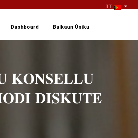
TT
Dashboard
Balkaun Úniku
𝐔 𝐊𝐎𝐍𝐒𝐄𝐋𝐋𝐔
𝐎𝐃𝐈 𝐃𝐈𝐒𝐊𝐔𝐓𝐄