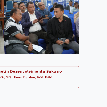
𝗻 𝗗𝗲𝘇𝗲𝗻𝘃𝗼𝗹𝘃𝗶𝗺𝗲𝗻𝘁𝘂 𝗦𝘂𝗸𝘂 𝗻𝗼
 Sra. 𝐄𝐦𝐞𝐫 𝐏𝐮𝐫𝐝𝐨𝐧, hodi halo