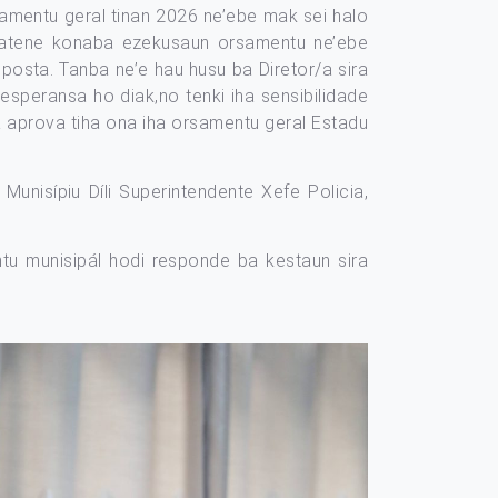
rsamentu geral tinan 2026 ne’ebe mak sei halo
i hatene konaba ezekusaun orsamentu ne’ebe
posta. Tanba ne’e hau husu ba Diretor/a sira
esperansa ho diak,no tenki iha sensibilidade
ka aprova tiha ona iha orsamentu geral Estadu
nisípiu Díli Superintendente Xefe Policia,
tu munisipál hodi responde ba kestaun sira