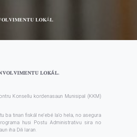
𝐕𝐎𝐋𝐕𝐈𝐌𝐄𝐍𝐓𝐔 𝐋𝐎𝐊Á𝐋.
𝐍𝐕𝐎𝐋𝐕𝐈𝐌𝐄𝐍𝐓𝐔 𝐋𝐎𝐊Á𝐋.
kontru Konsellu kordenasaun Munisipal (KKM)
 ba tinan fiskál ne’ebé la’o hela, no asegura
ograma husi Postu Administrativu sira no
n iha Dili laran.