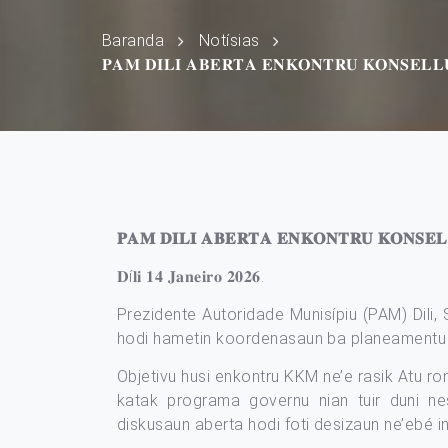
Baranda
Notísias
𝐏𝐀𝐌 𝐃𝐈𝐋𝐈 𝐀𝐁𝐄𝐑𝐓𝐀 𝐄𝐍𝐊𝐎𝐍𝐓𝐑𝐔 𝐊𝐎𝐍𝐒𝐄𝐋𝐋
𝐏𝐀𝐌 𝐃𝐈𝐋𝐈 𝐀𝐁𝐄𝐑𝐓𝐀 𝐄𝐍𝐊𝐎𝐍𝐓𝐑𝐔 𝐊𝐎𝐍𝐒𝐄
𝐃í𝐥𝐢 𝟏𝟒 𝐉𝐚𝐧𝐞𝐢𝐫𝐨 𝟐𝟎𝟐𝟔.
Prezidente Autoridade Munisípiu (PAM) Dili
hodi hametin koordenasaun ba planeamentu d
Objetivu husi enkontru KKM ne’e rasik Atu ro
katak programa governu nian tuir duni n
diskusaun aberta hodi foti desizaun ne’ebé in