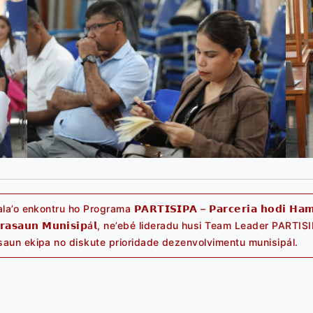
’o enkontru ho Programa 𝗣𝗔𝗥𝗧𝗜𝗦𝗜𝗣𝗔 – 𝗣𝗮𝗿𝗰𝗲𝗿𝗶𝗮 𝗵𝗼𝗱𝗶 𝗛𝗮𝗺𝗲𝘁
𝘁𝗿𝗮𝘀𝗮𝘂𝗻 𝗠𝘂𝗻𝗶𝘀𝗶𝗽á𝗹, ne’ebé lideradu husi Team Leader PARTISIPA,
Next
aun ekipa no diskute prioridade dezenvolvimentu munisipál.
post: