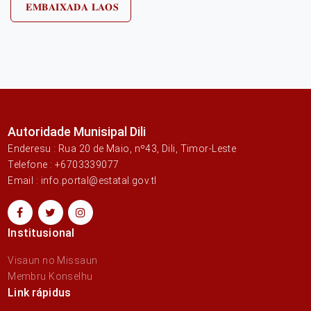
𝐄𝐌𝐁𝐀𝐈𝐗𝐀𝐃𝐀 𝐋𝐀𝐎𝐒
Autoridade Munisipal Dili
Enderesu : Rua 20 de Maio, nº43, Dili, Timor-Leste
Telefone : +6703339077
Email : info.portal@estatal.gov.tl
Institusional
Visaun no Missaun
Membru Konselhu
Link rápidus