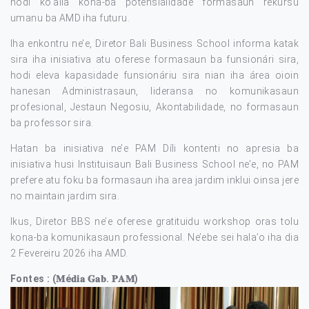
hodi ko’alia kona-ba potensialidade formasaun rekursu
umanu ba AMD iha futuru.
Iha enkontru ne’e, Diretor Bali Business School informa katak
sira iha inisiativa atu oferese formasaun ba funsionári sira,
hodi eleva kapasidade funsionáriu sira nian iha área oioin
hanesan Administrasaun, lideransa no komunikasaun
profesional, Jestaun Negosiu, Akontabilidade, no formasaun
ba professor sira.
Hatan ba inisiativa ne’e PAM Díli kontenti no apresia ba
inisiativa husi Instituisaun Bali Business School ne’e, no PAM
prefere atu foku ba formasaun iha area jardim inklui oinsa jere
no maintain jardim sira.
Ikus, Diretor BBS ne’e oferese gratituidu workshop oras tolu
kona-ba komunikasaun professional. Ne’ebe sei hala’o iha dia
2 Fevereiru 2026 iha AMD.
Fontes : (𝐌é𝐝𝐢𝐚 𝐆𝐚𝐛. 𝐏𝐀𝐌)