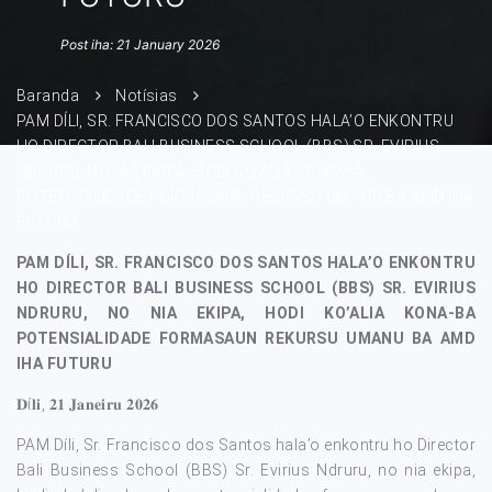
Post iha: 21 January 2026
Baranda
Notísias
PAM DÍLI, SR. FRANCISCO DOS SANTOS HALA’O ENKONTRU
HO DIRECTOR BALI BUSINESS SCHOOL (BBS) SR. EVIRIUS
NDRURU, NO NIA EKIPA, HODI KO’ALIA KONA-BA
POTENSIALIDADE FORMASAUN REKURSU UMANU BA AMD IHA
FUTURU
PAM DÍLI, SR. FRANCISCO DOS SANTOS HALA’O ENKONTRU
HO DIRECTOR BALI BUSINESS SCHOOL (BBS) SR. EVIRIUS
NDRURU, NO NIA EKIPA, HODI KO’ALIA KONA-BA
POTENSIALIDADE FORMASAUN REKURSU UMANU BA AMD
IHA FUTURU
𝐃í𝐥𝐢, 𝟐𝟏 𝐉𝐚𝐧𝐞𝐢𝐫𝐮 𝟐𝟎𝟐𝟔
PAM Díli, Sr. Francisco dos Santos hala’o enkontru ho Director
Bali Business School (BBS) Sr. Evirius Ndruru, no nia ekipa,