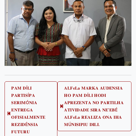
Post
𝐏𝐀𝐌 𝐃Í𝐋𝐈
𝐀𝐋𝐅𝐞𝐋𝐚 𝐌𝐀𝐑𝐊𝐀 𝐀𝐔𝐃𝐄𝐍𝐒𝐈𝐀
𝐏𝐀𝐑𝐓𝐈𝐒Í𝐏𝐀
𝐇𝐎 𝐏𝐀𝐌 𝐃Í𝐋𝐈 𝐇𝐎𝐃𝐈
navigation
𝐒𝐄𝐑𝐈𝐌Ó𝐍𝐈𝐀
𝐀𝐏𝐑𝐄𝐙𝐄𝐍𝐓𝐀 𝐍𝐎 𝐏𝐀𝐑𝐓𝐈𝐋𝐇𝐀
Next
𝐄𝐍𝐓𝐑𝐄𝐆𝐀
𝐀𝐓𝐈𝐕𝐈𝐃𝐀𝐃𝐄 𝐒𝐈𝐑𝐀 𝐍𝐄’𝐄𝐁É
Previous
post:
𝐎𝐅𝐈𝐒𝐈𝐀𝐋𝐌𝐄𝐍𝐓𝐄
𝐀𝐋𝐅𝐞𝐋𝐚 𝐑𝐄𝐀𝐋𝐈𝐙𝐀 𝐎𝐍𝐀 𝐈𝐇𝐀
post:
𝐑𝐄𝐙𝐈𝐃É𝐍𝐒𝐈𝐀
𝐌Ú𝐍𝐈𝐒𝐈𝐏𝐈𝐔 𝐃𝐈𝐋𝐈.
𝐅𝐔𝐓𝐔𝐑𝐔