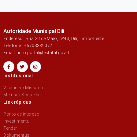
Autoridade Munisipal Dili
Enderesu : Rua 20 de Maio, nº43, Dili, Timor-Leste
Telefone : +6703339077
Email : info.portal@estatal.gov.tl
Institusional
Visaun no Missaun
Membru Konselhu
Link rápidus
Ponto de interese
Investimentu
Tender
Dokumentus