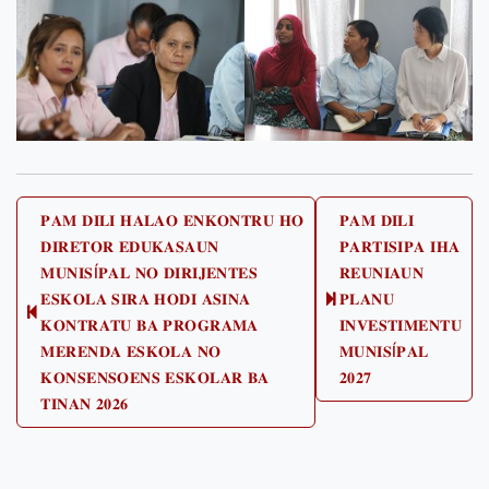
Post
𝐏𝐀𝐌 𝐃𝐈𝐋𝐈 𝐇𝐀𝐋𝐀𝐎 𝐄𝐍𝐊𝐎𝐍𝐓𝐑𝐔 𝐇𝐎
𝐏𝐀𝐌 𝐃𝐈𝐋𝐈
𝐃𝐈𝐑𝐄𝐓𝐎𝐑 𝐄𝐃𝐔𝐊𝐀𝐒𝐀𝐔𝐍
𝐏𝐀𝐑𝐓𝐈𝐒𝐈𝐏𝐀 𝐈𝐇𝐀
navigation
𝐌𝐔𝐍𝐈𝐒Í𝐏𝐀𝐋 𝐍𝐎 𝐃𝐈𝐑𝐈𝐉𝐄𝐍𝐓𝐄𝐒
𝐑𝐄𝐔𝐍𝐈𝐀𝐔𝐍
𝐄𝐒𝐊𝐎𝐋𝐀 𝐒𝐈𝐑𝐀 𝐇𝐎𝐃𝐈 𝐀𝐒𝐈𝐍𝐀
𝐏𝐋𝐀𝐍𝐔
Next
Previous
𝐊𝐎𝐍𝐓𝐑𝐀𝐓𝐔 𝐁𝐀 𝐏𝐑𝐎𝐆𝐑𝐀𝐌𝐀
𝐈𝐍𝐕𝐄𝐒𝐓𝐈𝐌𝐄𝐍𝐓𝐔
post:
post:
𝐌𝐄𝐑𝐄𝐍𝐃𝐀 𝐄𝐒𝐊𝐎𝐋𝐀 𝐍𝐎
𝐌𝐔𝐍𝐈𝐒Í𝐏𝐀𝐋
𝐊𝐎𝐍𝐒𝐄𝐍𝐒𝐎𝐄𝐍𝐒 𝐄𝐒𝐊𝐎𝐋𝐀𝐑 𝐁𝐀
𝟐𝟎𝟐𝟕
𝐓𝐈𝐍𝐀𝐍 𝟐𝟎𝟐𝟔