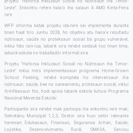
projetu “Haforsa Inkluzaun Sosiál no Nutrisaun iha Timor-
Leste”. Enkontru refere hala’o iha salaun A AMD Kinta-Feira
ne’e.
WFP informa katak projetu ida-ne’e sei implementa durante
tinan haat to’o Junhu 2028, ho objetivu atu hasa’e rezultadu
nútrisaun, saúde no proteksaun sosial ba grupu vulnerável,
inklui feto isin-rua, labarik sira ne’ebé seidauk too tinan lima,
labarik eskola no traballadór informál sira.
Projetu “Haforsa Inkluzaun Sosiál no Nútrisaun iha Timor-
Leste” inklui mós implementasaun programa Home-Grown
School Feeding, ne’ebé kompleta ho intervensaun iha
nútrisaun, saúde, bee no saneamentu, protesaun sosiál, inklui
fortifikasaun fós, hodi apoia labarik eskola liuhusi Programa
Nasiónal Merenda Eskolár.
Partisipante sira ne’ebé mak partisipa iha enkontru ne’e mak,
Sekretáriu Munisípál 1,2,3, Diretor sira husi setór relevante
hanesan Edukasaun, Finansas, Seguransa Ai-han, Saúde,
Lojístika, Dezenvolvimentu Rurál, SMASA, Servisu