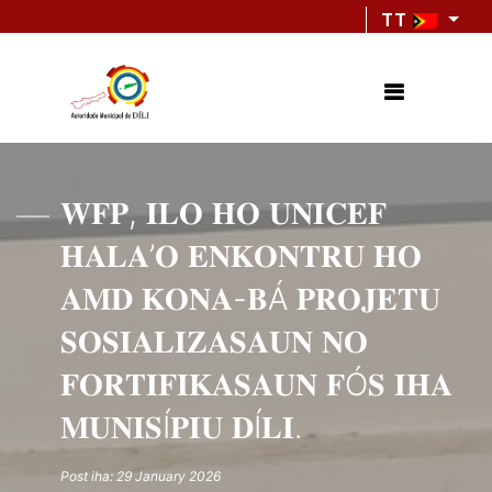
TT
𝐖𝐅𝐏, 𝐈𝐋𝐎 𝐇𝐎 𝐔𝐍𝐈𝐂𝐄𝐅
𝐇𝐀𝐋𝐀’𝐎 𝐄𝐍𝐊𝐎𝐍𝐓𝐑𝐔 𝐇𝐎
𝐀𝐌𝐃 𝐊𝐎𝐍𝐀-𝐁Á 𝐏𝐑𝐎𝐉𝐄𝐓𝐔
𝐒𝐎𝐒𝐈𝐀𝐋𝐈𝐙𝐀𝐒𝐀𝐔𝐍 𝐍𝐎
𝐅𝐎𝐑𝐓𝐈𝐅𝐈𝐊𝐀𝐒𝐀𝐔𝐍 𝐅Ó𝐒 𝐈𝐇𝐀
𝐌𝐔𝐍𝐈𝐒Í𝐏𝐈𝐔 𝐃Í𝐋𝐈.
Post iha: 29 January 2026