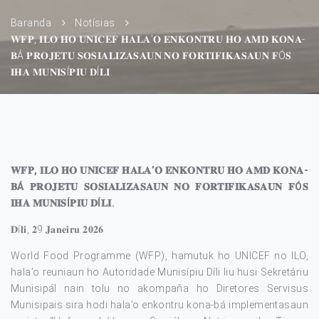
Baranda
Notísias
𝐖𝐅𝐏, 𝐈𝐋𝐎 𝐇𝐎 𝐔𝐍𝐈𝐂𝐄𝐅 𝐇𝐀𝐋𝐀’𝐎 𝐄𝐍𝐊𝐎𝐍𝐓𝐑𝐔 𝐇𝐎 𝐀𝐌𝐃 𝐊𝐎𝐍𝐀-
𝐁Á 𝐏𝐑𝐎𝐉𝐄𝐓𝐔 𝐒𝐎𝐒𝐈𝐀𝐋𝐈𝐙𝐀𝐒𝐀𝐔𝐍 𝐍𝐎 𝐅𝐎𝐑𝐓𝐈𝐅𝐈𝐊𝐀𝐒𝐀𝐔𝐍 𝐅Ó𝐒
𝐈𝐇𝐀 𝐌𝐔𝐍𝐈𝐒Í𝐏𝐈𝐔 𝐃Í𝐋𝐈.
𝐖𝐅𝐏, 𝐈𝐋𝐎 𝐇𝐎 𝐔𝐍𝐈𝐂𝐄𝐅 𝐇𝐀𝐋𝐀’𝐎 𝐄𝐍𝐊𝐎𝐍𝐓𝐑𝐔 𝐇𝐎 𝐀𝐌𝐃 𝐊𝐎𝐍𝐀-
𝐁Á 𝐏𝐑𝐎𝐉𝐄𝐓𝐔 𝐒𝐎𝐒𝐈𝐀𝐋𝐈𝐙𝐀𝐒𝐀𝐔𝐍 𝐍𝐎 𝐅𝐎𝐑𝐓𝐈𝐅𝐈𝐊𝐀𝐒𝐀𝐔𝐍 𝐅Ó𝐒
𝐈𝐇𝐀 𝐌𝐔𝐍𝐈𝐒Í𝐏𝐈𝐔 𝐃Í𝐋𝐈.
𝐃í𝐥𝐢, 𝟐9 𝐉𝐚𝐧𝐞𝐢𝐫𝐮 𝟐𝟎𝟐𝟔
World Food Programme (WFP), hamutuk ho UNICEF no ILO,
hala’o reuniaun ho Autoridade Munisípiu Díli liu husi Sekretáriu
Munisipál nain tolu no akompaňa ho Diretores Servisus
Munisipais sira hodi hala’o enkontru kona-bá implementasaun