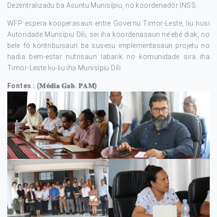
Dezentralizadu ba Asuntu Munisípiu, no koordenadór INSS.
WFP espera kooperasaun entre Governu Timor-Leste, liu husi
Autoridade Munsípiu Díli, sei iha koordenasaun ne’ebé diak, no
bele fó kontribuisaun ba susesu implementasaun projetu no
hadia bem-estar nutrisaun labarik no komunidade sira iha
Timor-Leste liu-liu iha Munisípiu Díli.
Fontes : (𝐌é𝐝𝐢𝐚 𝐆𝐚𝐛. 𝐏𝐀𝐌)