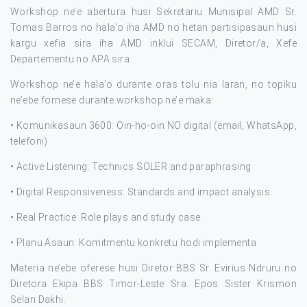
Workshop ne’e abertura husi Sekretariu Munisipal AMD Sr.
Tomas Barros no hala’o iha AMD no hetan partisipasaun husi
kargu xefia sira iha AMD inklui SECAM, Diretor/a, Xefe
Departementu no APA sira.
Workshop ne’e hala’o durante oras tolu nia laran, no topiku
ne’ebe fornese durante workshop ne’e maka:
• Komunikasaun 3600: Oin-ho-oin NO digital (email, WhatsApp,
telefoni)
• Active Listening: Technics SOLER and paraphrasing
• Digital Responsiveness: Standards and impact analysis
• Real Practice: Role plays and study case.
• Planu Asaun: Komitmentu konkretu hodi implementa
Materia ne’ebe oferese husi Diretor BBS Sr. Evirius Ndruru no
Diretora Ekipa BBS Timor-Leste Sra. Epos Sister Krismon
Selan Dakhi.