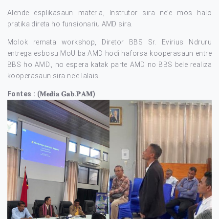
Alende esplikasaun materia, Instrutor sira ne’e mos halo
pratika direta ho funsionariu AMD sira.
Molok remata workshop, Diretor BBS Sr. Evirius Ndruru
entrega esbosu MoU ba AMD hodi haforsa kooperasaun entre
BBS ho AMD., no espera katak parte AMD no BBS bele realiza
kooperasaun sira ne’e lalais.
Fontes : (𝐌𝐞𝐝𝐢𝐚 𝐆𝐚𝐛.𝐏𝐀𝐌)