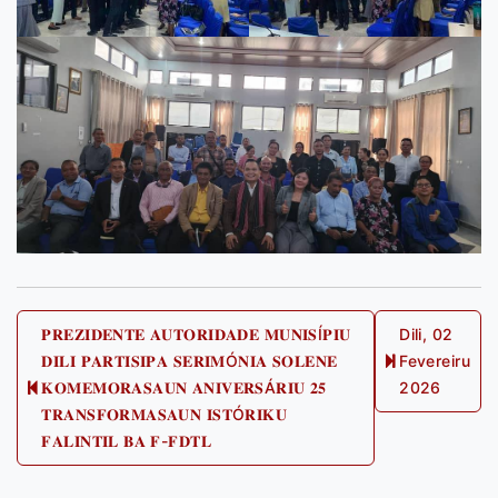
Post
𝐏𝐑𝐄𝐙𝐈𝐃𝐄𝐍𝐓𝐄 𝐀𝐔𝐓𝐎𝐑𝐈𝐃𝐀𝐃𝐄 𝐌𝐔𝐍𝐈𝐒Í𝐏𝐈𝐔
Dili, 02
𝐃𝐈𝐋𝐈 𝐏𝐀𝐑𝐓𝐈𝐒𝐈𝐏𝐀 𝐒𝐄𝐑𝐈𝐌Ó𝐍𝐈𝐀 𝐒𝐎𝐋𝐄𝐍𝐄
Fevereiru
navigation
Next
𝐊𝐎𝐌𝐄𝐌𝐎𝐑𝐀𝐒𝐀𝐔𝐍 𝐀𝐍𝐈𝐕𝐄𝐑𝐒Á𝐑𝐈𝐔 𝟐𝟓
2026
Previous
post:
𝐓𝐑𝐀𝐍𝐒𝐅𝐎𝐑𝐌𝐀𝐒𝐀𝐔𝐍 𝐈𝐒𝐓Ó𝐑𝐈𝐊𝐔
post:
𝐅𝐀𝐋𝐈𝐍𝐓𝐈𝐋 𝐁𝐀 𝐅-𝐅𝐃𝐓𝐋