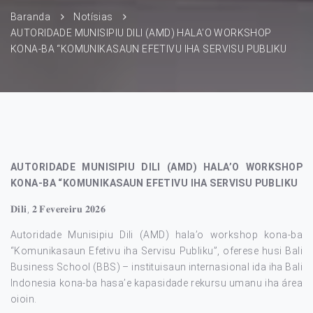
Baranda
Notísias
AUTORIDADE MUNISIPIU DILI (AMD) HALA’O WORKSHOP
KONA-BA “KOMUNIKASAUN EFETIVU IHA SERVISU PUBLIKU
AUTORIDADE MUNISIPIU DILI (AMD) HALA’O WORKSHOP
KONA-BA “KOMUNIKASAUN EFETIVU IHA SERVISU PUBLIKU
𝐃𝐢𝐥𝐢, 𝟐 𝐅𝐞𝐯𝐞𝐫𝐞𝐢𝐫𝐮 𝟐𝟎𝟐𝟔
Autoridade Munisipiu Dili (AMD) hala’o workshop kona-ba
“Komunikasaun Efetivu iha Servisu Publiku”, oferese husi Bali
Business School (BBS) – instituisaun internasional ida iha Bali
Indonesia kona-ba hasa’e kapasidade rekursu umanu iha área
oioin.