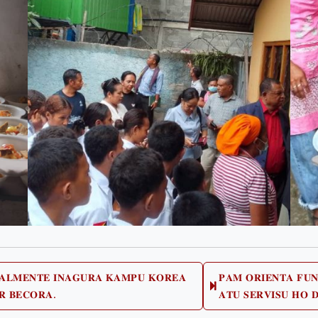
𝐀𝐋𝐌𝐄𝐍𝐓𝐄 𝐈𝐍𝐀𝐆𝐔𝐑𝐀 𝐊𝐀𝐌𝐏𝐔 𝐊𝐎𝐑𝐄𝐀
𝐏𝐀𝐌 𝐎𝐑𝐈𝐄𝐍𝐓𝐀 𝐅𝐔
vious
𝐑 𝐁𝐄𝐂𝐎𝐑𝐀.
𝐀𝐓𝐔 𝐒𝐄𝐑𝐕𝐈𝐒𝐔 𝐇𝐎 
t: