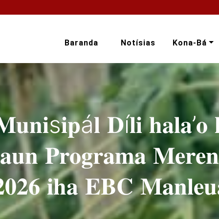
Baranda
Notísias
Kona-Bá
𝐌𝐮𝐧𝐢s𝐢𝐩á𝐥 𝐃í𝐥𝐢 𝐡𝐚𝐥𝐚’𝐨 
𝐬𝐚𝐮𝐧 𝐏𝐫𝐨𝐠𝐫𝐚𝐦𝐚 𝐌𝐞𝐫𝐞
𝟐𝟎𝟐𝟔 𝐢𝐡𝐚 𝐄𝐁𝐂 𝐌𝐚𝐧𝐥𝐞𝐮