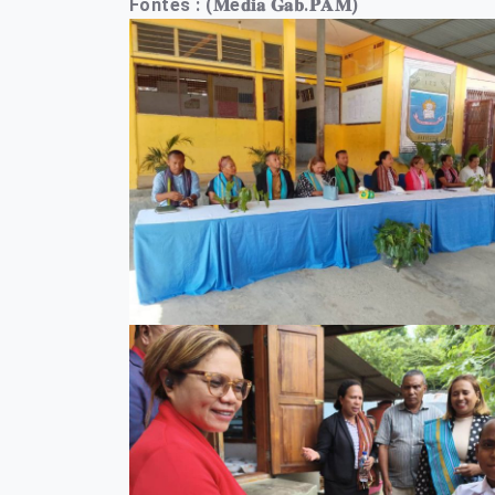
Fontes : (𝐌é𝐝𝐢𝐚 𝐆𝐚𝐛.𝐏𝐀𝐌)