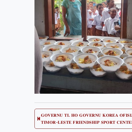
Post
𝐆𝐎𝐕𝐄𝐑𝐍𝐔 𝐓𝐋 𝐇𝐎 𝐆𝐎𝐕𝐄𝐑𝐍𝐔 𝐊𝐎𝐑𝐄𝐀 𝐎𝐅𝐈𝐒
Pre
𝐓𝐈𝐌𝐎𝐑-𝐋𝐄𝐒𝐓𝐄 𝐅𝐑𝐈𝐄𝐍𝐃𝐒𝐇𝐈𝐏 𝐒𝐏𝐎𝐑𝐓 𝐂𝐄𝐍𝐓
pos