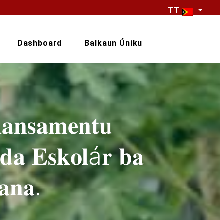
TT
Dashboard
Balkaun Úniku
𝐥𝐚𝐧𝐬𝐚𝐦𝐞𝐧𝐭𝐮
𝐝𝐚 𝐄𝐬𝐤𝐨𝐥á𝐫 𝐛𝐚
𝐚𝐧𝐚.