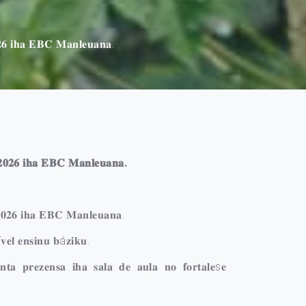
𝟐𝟔 𝐢𝐡𝐚 𝐄𝐁𝐂 𝐌𝐚𝐧𝐥𝐞𝐮𝐚𝐧𝐚.
 𝟐𝟎𝟐𝟔 𝐢𝐡𝐚 𝐄𝐁𝐂 𝐌𝐚𝐧𝐥𝐞𝐮𝐚𝐧𝐚.
𝟐𝟎𝟐𝟔 𝐢𝐡𝐚 𝐄𝐁𝐂 𝐌𝐚𝐧𝐥𝐞𝐮𝐚𝐧𝐚.
𝐯𝐞𝐥 𝐞𝐧𝐬𝐢𝐧𝐮 𝐛á𝐳𝐢𝐤𝐮.
𝐧𝐭𝐚 𝐩𝐫𝐞𝐳𝐞𝐧𝐬𝐚 𝐢𝐡𝐚 𝐬𝐚𝐥𝐚 𝐝𝐞 𝐚𝐮𝐥𝐚 𝐧𝐨 𝐟𝐨𝐫𝐭𝐚𝐥𝐞s𝐞