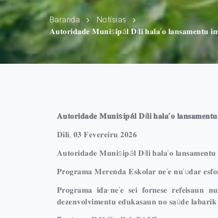
Baranda
Notísias
𝐀𝐮𝐭𝐨𝐫𝐢𝐝𝐚𝐝𝐞 𝐌𝐮𝐧𝐢s𝐢𝐩á𝐥 𝐃í𝐥𝐢 𝐡𝐚𝐥𝐚’𝐨 𝐥𝐚𝐧𝐬𝐚𝐦𝐞𝐧𝐭𝐮 
𝐀𝐮𝐭𝐨𝐫𝐢𝐝𝐚𝐝𝐞 𝐌𝐮𝐧𝐢s𝐢𝐩á𝐥 𝐃í𝐥𝐢 𝐡𝐚𝐥𝐚’𝐨 𝐥𝐚𝐧𝐬𝐚𝐦𝐞𝐧
𝐃𝐢𝐥𝐢, 𝟎𝟑 𝐅𝐞𝐯𝐞𝐫𝐞𝐢𝐫𝐮 𝟐𝟎𝟐𝟔
𝐀𝐮𝐭𝐨𝐫𝐢𝐝𝐚𝐝𝐞 𝐌𝐮𝐧𝐢s𝐢𝐩á𝐥 𝐃í𝐥𝐢 𝐡𝐚𝐥𝐚’𝐨 𝐥𝐚𝐧𝐬𝐚𝐦𝐞𝐧𝐭
𝐏𝐫𝐨𝐠𝐫𝐚𝐦𝐚 𝐌𝐞𝐫𝐞𝐧𝐝𝐚 𝐄𝐬𝐤𝐨𝐥𝐚𝐫 𝐧𝐞’𝐞 𝐧𝐮’u𝐝𝐚𝐫 𝐞𝐬𝐟𝐨𝐫𝐬
𝐏𝐫𝐨𝐠𝐫𝐚𝐦𝐚 𝐢𝐝𝐚-𝐧𝐞’𝐞 𝐬𝐞𝐢 𝐟𝐨𝐫𝐧𝐞𝐬𝐞 𝐫𝐞𝐟𝐞𝐢𝐬𝐚𝐮𝐧 𝐧
𝐝𝐞𝐳𝐞𝐧𝐯𝐨𝐥𝐯𝐢𝐦𝐞𝐧𝐭𝐮 𝐞𝐝𝐮𝐤𝐚𝐬𝐚𝐮𝐧 𝐧𝐨 𝐬𝐚ú𝐝𝐞 𝐥𝐚𝐛𝐚𝐫𝐢𝐤 