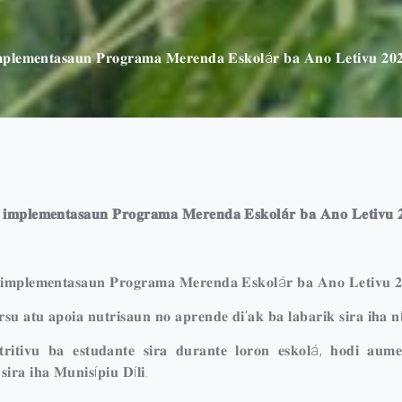
𝐢𝐦𝐩𝐥𝐞𝐦𝐞𝐧𝐭𝐚𝐬𝐚𝐮𝐧 𝐏𝐫𝐨𝐠𝐫𝐚𝐦𝐚 𝐌𝐞𝐫𝐞𝐧𝐝𝐚 𝐄𝐬𝐤𝐨𝐥á𝐫 𝐛𝐚 𝐀𝐧𝐨 𝐋𝐞𝐭𝐢𝐯𝐮 𝟐
𝐮 𝐢𝐦𝐩𝐥𝐞𝐦𝐞𝐧𝐭𝐚𝐬𝐚𝐮𝐧 𝐏𝐫𝐨𝐠𝐫𝐚𝐦𝐚 𝐌𝐞𝐫𝐞𝐧𝐝𝐚 𝐄𝐬𝐤𝐨𝐥á𝐫 𝐛𝐚 𝐀𝐧𝐨 𝐋𝐞𝐭𝐢𝐯𝐮
𝐮 𝐢𝐦𝐩𝐥𝐞𝐦𝐞𝐧𝐭𝐚𝐬𝐚𝐮𝐧 𝐏𝐫𝐨𝐠𝐫𝐚𝐦𝐚 𝐌𝐞𝐫𝐞𝐧𝐝𝐚 𝐄𝐬𝐤𝐨𝐥á𝐫 𝐛𝐚 𝐀𝐧𝐨 𝐋𝐞𝐭𝐢𝐯𝐮 
𝐮 𝐚𝐭𝐮 𝐚𝐩𝐨𝐢𝐚 𝐧𝐮𝐭𝐫𝐢𝐬𝐚𝐮𝐧 𝐧𝐨 𝐚𝐩𝐫𝐞𝐧𝐝𝐞 𝐝𝐢’𝐚𝐤 𝐛𝐚 𝐥𝐚𝐛𝐚𝐫𝐢𝐤 𝐬𝐢𝐫𝐚 𝐢𝐡𝐚 𝐧í
𝐭𝐫𝐢𝐭𝐢𝐯𝐮 𝐛𝐚 𝐞𝐬𝐭𝐮𝐝𝐚𝐧𝐭𝐞 𝐬𝐢𝐫𝐚 𝐝𝐮𝐫𝐚𝐧𝐭𝐞 𝐥𝐨𝐫𝐨𝐧 𝐞𝐬𝐤𝐨𝐥á, 𝐡𝐨𝐝𝐢 𝐚𝐮𝐦
𝐢𝐫𝐚 𝐢𝐡𝐚 𝐌𝐮𝐧𝐢𝐬í𝐩𝐢𝐮 𝐃í𝐥𝐢.