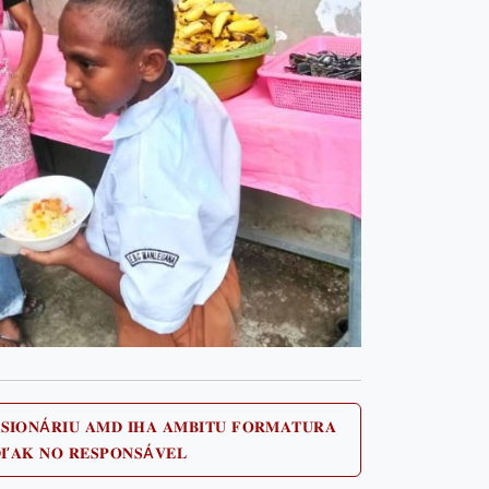
𝐒𝐈𝐎𝐍Á𝐑𝐈𝐔 𝐀𝐌𝐃 𝐈𝐇𝐀 𝐀𝐌𝐁𝐈𝐓𝐔 𝐅𝐎𝐑𝐌𝐀𝐓𝐔𝐑𝐀
Next
𝐈’𝐀𝐊 𝐍𝐎 𝐑𝐄𝐒𝐏𝐎𝐍𝐒Á𝐕𝐄𝐋
post: