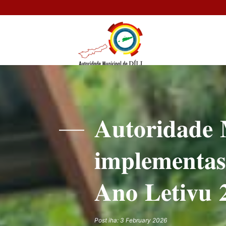
𝐀𝐮𝐭𝐨𝐫𝐢𝐝𝐚𝐝𝐞 
𝐢𝐦𝐩𝐥𝐞𝐦𝐞𝐧𝐭𝐚
𝐀𝐧𝐨 𝐋𝐞𝐭𝐢𝐯𝐮 
Post iha: 3 February 2026