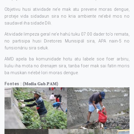
Objetivu husi atividade ne’e mak atu prevene moras dengue,
proteje vida sidadaun sira no kria ambiente ne’ebé mos no
saudavel iha sidade Díli.
Atividade limpeza geral ne’e hahú tuku 07:00 dader to’o remata,
no partisipa husi Diretores Munisipál sira, APA nain-5 no
funsionáriu sira seluk.
AMD apela ba komunidade hotu atu labele soe foer arbiru,
liuliu iha mota no drenajen sira, tanba foer mak sai fatin moris
ba muskan ne’ebé lori moras dengue.
Fontes : (𝐌𝐞𝐝𝐢𝐚 𝐆𝐚𝐛.𝐏𝐀𝐌)