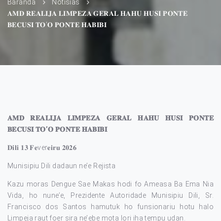
Baranda
Notísias
𝐀𝐌𝐃 𝐑𝐄𝐀𝐋𝐈𝐉𝐀 𝐋𝐈𝐌𝐏𝐄𝐙𝐀 𝐆𝐄𝐑𝐀𝐋 𝐇𝐀𝐇𝐔 𝐇𝐔𝐒𝐈 𝐏𝐎𝐍𝐓𝐄
𝐁𝐄𝐂𝐔𝐒𝐈 𝐓𝐎’𝐎 𝐏𝐎𝐍𝐓𝐄 𝐇𝐀𝐁𝐈𝐁𝐈
𝐀𝐌𝐃 𝐑𝐄𝐀𝐋𝐈𝐉𝐀 𝐋𝐈𝐌𝐏𝐄𝐙𝐀 𝐆𝐄𝐑𝐀𝐋 𝐇𝐀𝐇𝐔 𝐇𝐔𝐒𝐈 𝐏𝐎𝐍𝐓𝐄
𝐁𝐄𝐂𝐔𝐒𝐈 𝐓𝐎’𝐎 𝐏𝐎𝐍𝐓𝐄 𝐇𝐀𝐁𝐈𝐁𝐈
𝐃𝐢𝐥𝐢 𝟏𝟑 𝐅𝐞ver𝐞𝐢𝐫𝐮 𝟐𝟎𝟐𝟔
Munisipiu Dili dadaun ne’e Rejista
Kazu moras Dengue Sae Makas hodi fo Ameasa Ba Ema Nia
Vida, ho nune’e, Prezidente Autoridade Munisipiu Dili, Sr.
Francisco dos Santos hamutuk ho funsionariu hotu halo
Limpeja raut foer sira ne’ebe mota lori iha tempu udan.