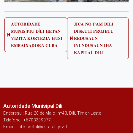
Post
𝐀𝐔𝐓𝐎𝐑𝐈𝐃𝐀𝐃𝐄
𝐉𝐈𝐂𝐀 𝐍𝐎 𝐏𝐀𝐌 𝐃𝐈𝐋𝐈
𝐌𝐔𝐍𝐈𝐒Í𝐏𝐈𝐔 𝐃Í𝐋𝐈 𝐇𝐄𝐓𝐀𝐍
𝐃𝐈𝐒𝐊𝐔𝐓𝐈 𝐏𝐑𝐎𝐉𝐄𝐓𝐔
navigation
Previous
𝐕𝐈𝐙𝐈𝐓𝐀 𝐊𝐎𝐑𝐓𝐄𝐙𝐈𝐀 𝐇𝐔𝐒𝐈
𝐑𝐄𝐃𝐔𝐒𝐀𝐔𝐍
Next
post:
𝐄𝐌𝐁𝐀𝐈𝐗𝐀𝐃𝐎𝐑𝐀 𝐂𝐔𝐁𝐀
𝐈𝐍𝐔𝐍𝐃𝐔𝐒𝐀𝐔𝐍 𝐈𝐇𝐀
post:
𝐊𝐀𝐏𝐈𝐓𝐀𝐋 𝐃𝐈𝐋𝐈
Autoridade Munisipal Dili
Enderesu : Rua 20 de Maio, nº43, Dili, Timor-Leste
Telefone : +6703339077
Email : info.portal@estatal.gov.tl