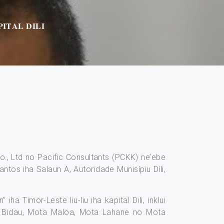
𝐈𝐓𝐀𝐋 𝐃𝐈𝐋𝐈
o., Ltd no Pacific Consultants (PCKK) ne’ebe
ntos iha Salaun A, Autoridade Munisípiu Díli,
 Timor-Leste liu-liu iha kapital Dili, inklui
a Bidau, Mota Maloa, Mota Lahane no Mota