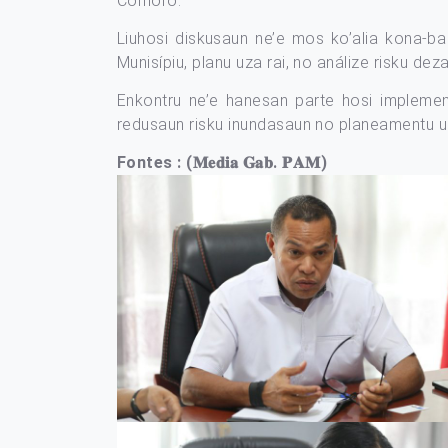
Comoro.
Liuhosi diskusaun ne’e mos ko’alia kona-ba
Munisípiu, planu uza rai, no análize risku deza
Enkontru ne’e hanesan parte hosi impleme
redusaun risku inundasaun no planeamentu uza 
Fontes : (𝐌𝐞𝐝𝐢𝐚 𝐆𝐚𝐛. 𝐏𝐀𝐌)