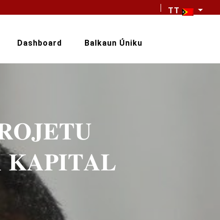
TT
Dashboard
Balkaun Úniku
𝐑𝐎𝐉𝐄𝐓𝐔
 𝐊𝐀𝐏𝐈𝐓𝐀𝐋