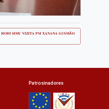
 𝐇𝐎𝐃𝐈 𝐒𝐈𝐌𝐔 𝐕𝐈𝐙𝐈𝐓𝐀 𝐏𝐌 𝐗𝐀𝐍𝐀𝐍𝐀 𝐆𝐔𝐒𝐌Ã𝐎
Next
post:
Patrosinadores