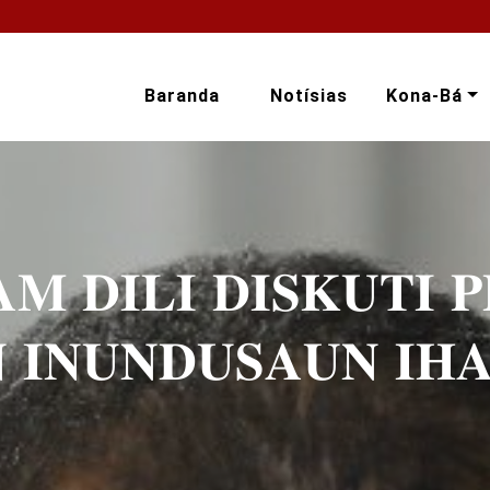
Baranda
Notísias
Kona-Bá
𝐌 𝐃𝐈𝐋𝐈 𝐃𝐈𝐒𝐊𝐔𝐓𝐈 
 𝐈𝐍𝐔𝐍𝐃𝐔𝐒𝐀𝐔𝐍 𝐈𝐇𝐀