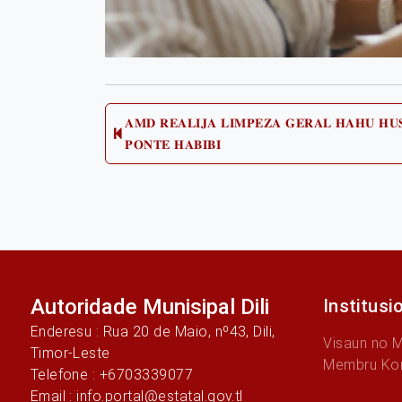
Post
𝐀𝐌𝐃 𝐑𝐄𝐀𝐋𝐈𝐉𝐀 𝐋𝐈𝐌𝐏𝐄𝐙𝐀 𝐆𝐄𝐑𝐀𝐋 𝐇𝐀𝐇𝐔 𝐇𝐔𝐒
Previo
𝐏𝐎𝐍𝐓𝐄 𝐇𝐀𝐁𝐈𝐁𝐈
post:
navigation
Autoridade Munisipal Dili
Institusi
Enderesu : Rua 20 de Maio, nº43, Dili,
Visaun no 
Timor-Leste
Membru Ko
Telefone : +6703339077
Email : info.portal@estatal.gov.tl