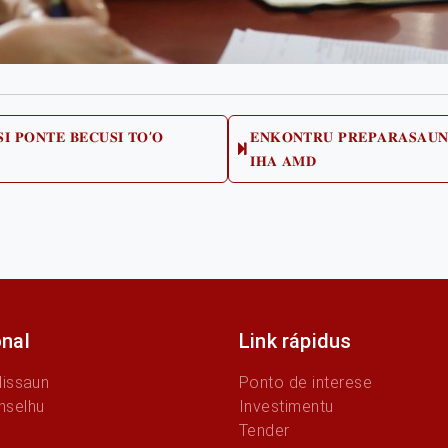
𝐈 𝐏𝐎𝐍𝐓𝐄 𝐁𝐄𝐂𝐔𝐒𝐈 𝐓𝐎’𝐎
𝐄𝐍𝐊𝐎𝐍𝐓𝐑𝐔 𝐏𝐑𝐄𝐏𝐀𝐑𝐀𝐒𝐀𝐔𝐍
us
𝐈𝐇𝐀 𝐀𝐌𝐃
onal
Link rápidus
Missaun
Ponto de interese
nselhu
Investimentu
Tender