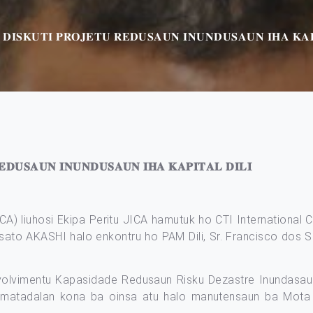
 𝐃𝐈𝐒𝐊𝐔𝐓𝐈 𝐏𝐑𝐎𝐉𝐄𝐓𝐔 𝐑𝐄𝐃𝐔𝐒𝐀𝐔𝐍 𝐈𝐍𝐔𝐍𝐃𝐔𝐒𝐀𝐔𝐍 𝐈𝐇𝐀 𝐊𝐀𝐏
𝐄𝐃𝐔𝐒𝐀𝐔𝐍 𝐈𝐍𝐔𝐍𝐃𝐔𝐒𝐀𝐔𝐍 𝐈𝐇𝐀 𝐊𝐀𝐏𝐈𝐓𝐀𝐋 𝐃𝐈𝐋𝐈
A) liuhosi Ekipa Peritu JICA hamutuk ho CTI International C
sato AKASHI halo enkontru ho PAM Dili, Sr. Francisco dos Sa
olvimentu Kapasidade Redusaun Risku Dezastre Inundasaun” iha
o matadalan kona ba oinsa atu halo manutensaun ba Mot