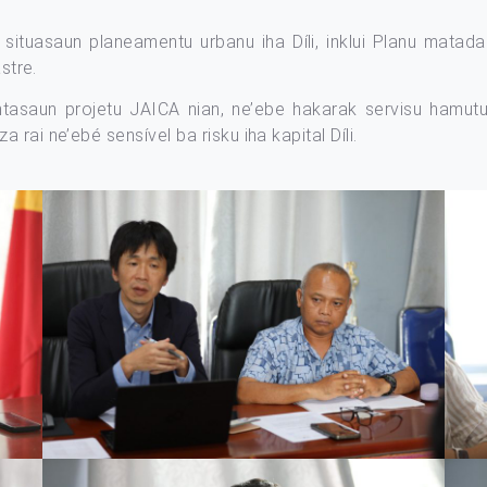
 situasaun planeamentu urbanu iha Díli, inklui Planu matad
stre.
ntasaun projetu JAICA nian, ne’ebe hakarak servisu hamut
rai ne’ebé sensível ba risku iha kapital Díli.