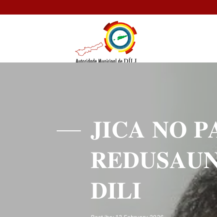
𝐉𝐈𝐂𝐀 𝐍𝐎 𝐏
𝐑𝐄𝐃𝐔𝐒𝐀𝐔𝐍
𝐃𝐈𝐋𝐈