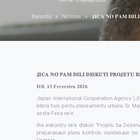
Post iha: 13 February 2026
Baranda
Notísias
𝐉𝐈𝐂𝐀 𝐍𝐎 𝐏𝐀𝐌 𝐃𝐈𝐋
𝐉𝐈𝐂𝐀 𝐍𝐎 𝐏𝐀𝐌 𝐃𝐈𝐋𝐈 𝐃𝐈𝐒𝐊𝐔𝐓𝐈 𝐏𝐑𝐎𝐉𝐄𝐓𝐔 
𝐃í𝐥𝐢, 𝟏𝟑 𝐅𝐞𝐯𝐞𝐫𝐞𝐢𝐫𝐮 𝟐𝟎𝟐𝟔
Japan International Cooperation Agency (JIC
lidera husi peritu planeamentu urbanu Sr. Ma
sesta-Feira ne’e.
Iha enkontru ne’e diskuti “Projetu ba Dezenv
preparasaun planu kontrolu inundasaun n