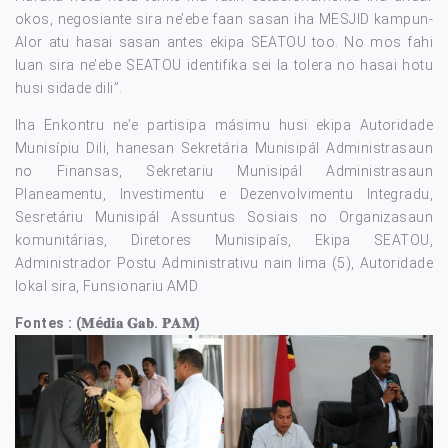
okos, negosiante sira ne’ebe faan sasan iha MESJID kampun-
Alor atu hasai sasan antes ekipa SEATOU too. No mos fahi
luan sira ne’ebe SEATOU identifika sei la tolera no hasai hotu
husi sidade dili”.
Iha Enkontru ne’e partisipa másimu husi ekipa Autoridade
Munisípiu Dili, hanesan Sekretária Munisipál Administrasaun
no Finansas, Sekretariu Munisipál Administrasaun
Planeamentu, Investimentu e Dezenvolvimentu Integradu,
Sesretáriu Munisipál Assuntus Sosiais no Organizasaun
komunitárias, Diretores Munisipaís, Ekipa SEATOU,
Administrador Postu Administrativu nain lima (5), Autoridade
lokal sira, Funsionariu AMD
Fontes : (𝐌é𝐝𝐢𝐚 𝐆𝐚𝐛. 𝐏𝐀𝐌)