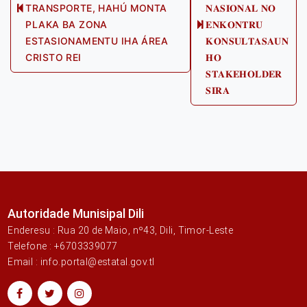
TRANSPORTE, HAHÚ MONTA
𝐍𝐀𝐒𝐈𝐎𝐍𝐀𝐋 𝐍𝐎
Previous
PLAKA BA ZONA
𝐄𝐍𝐊𝐎𝐍𝐓𝐑𝐔
post:
Next
ESTASIONAMENTU IHA ÁREA
𝐊𝐎𝐍𝐒𝐔𝐋𝐓𝐀𝐒𝐀𝐔𝐍
post:
CRISTO REI
𝐇𝐎
𝐒𝐓𝐀𝐊𝐄𝐇𝐎𝐋𝐃𝐄𝐑
𝐒𝐈𝐑𝐀
Autoridade Munisipal Dili
Enderesu : Rua 20 de Maio, nº43, Dili, Timor-Leste
Telefone : +6703339077
Email : info.portal@estatal.gov.tl