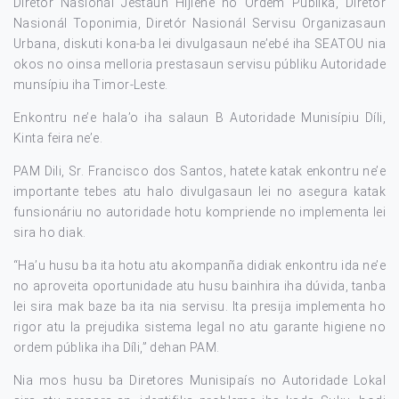
Diretor Nasionál Jestaun Hijiene no Ordem Públika, Diretór
Nasionál Toponimia, Diretór Nasionál Servisu Organizasaun
Urbana, diskuti kona-ba lei divulgasaun ne’ebé iha SEATOU nia
okos no oinsa melloria prestasaun servisu públiku Autoridade
munsípiu iha Timor-Leste.
Enkontru ne’e hala’o iha salaun B Autoridade Munisípiu Díli,
Kinta feira ne’e.
PAM Dili, Sr. Francisco dos Santos, hatete katak enkontru ne’e
importante tebes atu halo divulgasaun lei no asegura katak
funsionáriu no autoridade hotu kompriende no implementa lei
sira ho diak.
“Ha’u husu ba ita hotu atu akompanña didiak enkontru ida ne’e
no aproveita oportunidade atu husu bainhira iha dúvida, tanba
lei sira mak baze ba ita nia servisu. Ita presija implementa ho
rigor atu la prejudika sistema legal no atu garante higiene no
ordem públika iha Díli,” dehan PAM.
Nia mos husu ba Diretores Munisipaís no Autoridade Lokal