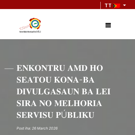
TT
𝐄𝐍𝐊𝐎𝐍𝐓𝐑𝐔 𝐀𝐌𝐃 𝐇𝐎
𝐒𝐄𝐀𝐓𝐎𝐔 𝐊𝐎𝐍𝐀-𝐁𝐀
𝐃𝐈𝐕𝐔𝐋𝐆𝐀𝐒𝐀𝐔𝐍 𝐁𝐀 𝐋𝐄𝐈
𝐒𝐈𝐑𝐀 𝐍𝐎 𝐌𝐄𝐋𝐇𝐎𝐑𝐈𝐀
𝐒𝐄𝐑𝐕𝐈𝐒𝐔 𝐏Ú𝐁𝐋𝐈𝐊𝐔
Post iha: 26 March 2026