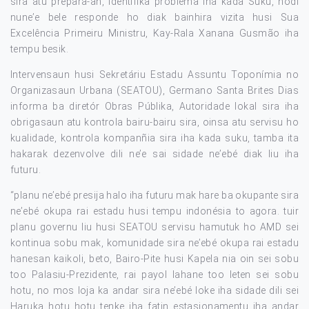
sira atu prepara-an, identifika problema iha kada Suku, hodi
nune’e bele responde ho diak bainhira vizita husi Sua
Excelência Primeiru Ministru, Kay-Rala Xanana Gusmão iha
tempu besik.
Intervensaun husi Sekretáriu Estadu Assuntu Toponímia no
Organizasaun Urbana (SEATOU), Germano Santa Brites Dias
informa ba diretór Obras Públika, Autoridade lokal sira iha
obrigasaun atu kontrola bairu-bairu sira, oinsa atu servisu ho
kualidade, kontrola kompanñia sira iha kada suku, tamba ita
hakarak dezenvolve dili ne’e sai sidade ne’ebé diak liu iha
futuru.
“planu ne’ebé presija halo iha futuru mak hare ba okupante sira
ne’ebé okupa rai estadu husi tempu indonésia to agora. tuir
planu governu liu husi SEATOU servisu hamutuk ho AMD sei
kontinua sobu mak, komunidade sira ne’ebé okupa rai estadu
hanesan kaikoli, beto, Bairo-Pite husi Kapela nia oin sei sobu
too Palasiu-Prezidente, rai payol lahane too leten sei sobu
hotu, no mos loja ka andar sira ne’ebé loke iha sidade dili sei
Haruka hotu hotu tenke iha fatin estasionamentu iha andar