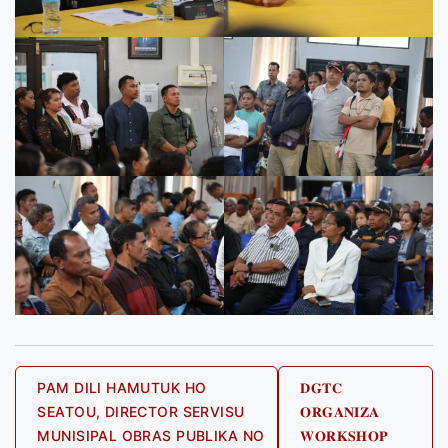
Post
PAM DILI HAMUTUK HO
𝐃𝐆𝐓𝐂
SEATOU, DIRECTOR SERVISU
𝐎𝐑𝐆𝐀𝐍𝐈𝐙𝐀
navigation
MUNISIPAL OBRAS PUBLIKA NO
𝐖𝐎𝐑𝐊𝐒𝐇𝐎𝐏