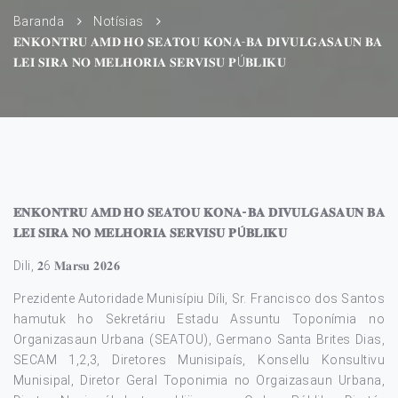
Baranda
Notísias
𝐄𝐍𝐊𝐎𝐍𝐓𝐑𝐔 𝐀𝐌𝐃 𝐇𝐎 𝐒𝐄𝐀𝐓𝐎𝐔 𝐊𝐎𝐍𝐀-𝐁𝐀 𝐃𝐈𝐕𝐔𝐋𝐆𝐀𝐒𝐀𝐔𝐍 𝐁𝐀
𝐋𝐄𝐈 𝐒𝐈𝐑𝐀 𝐍𝐎 𝐌𝐄𝐋𝐇𝐎𝐑𝐈𝐀 𝐒𝐄𝐑𝐕𝐈𝐒𝐔 𝐏Ú𝐁𝐋𝐈𝐊𝐔
𝐄𝐍𝐊𝐎𝐍𝐓𝐑𝐔 𝐀𝐌𝐃 𝐇𝐎 𝐒𝐄𝐀𝐓𝐎𝐔 𝐊𝐎𝐍𝐀-𝐁𝐀 𝐃𝐈𝐕𝐔𝐋𝐆𝐀𝐒𝐀𝐔𝐍 𝐁𝐀
𝐋𝐄𝐈 𝐒𝐈𝐑𝐀 𝐍𝐎 𝐌𝐄𝐋𝐇𝐎𝐑𝐈𝐀 𝐒𝐄𝐑𝐕𝐈𝐒𝐔 𝐏Ú𝐁𝐋𝐈𝐊𝐔
Dili, 𝟐6 𝐌𝐚𝐫𝐬𝐮 𝟐𝟎𝟐𝟔
Prezidente Autoridade Munisípiu Díli, Sr. Francisco dos Santos
hamutuk ho Sekretáriu Estadu Assuntu Toponímia no
Organizasaun Urbana (SEATOU), Germano Santa Brites Dias,
SECAM 1,2,3, Diretores Munisipaís, Konsellu Konsultivu
Munisipal, Diretor Geral Toponimia no Orgaizasaun Urbana,