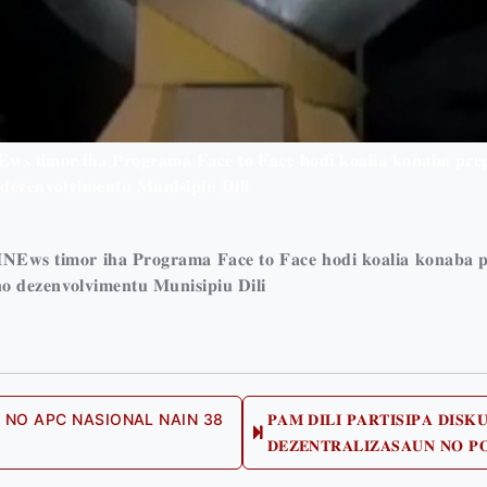
𝐄𝐰𝐬 𝐭𝐢𝐦𝐨𝐫 𝐢𝐡𝐚 𝐏𝐫𝐨𝐠𝐫𝐚𝐦𝐚 𝐅𝐚𝐜𝐞 𝐭𝐨 𝐅𝐚𝐜𝐞 𝐡𝐨𝐝𝐢 𝐤𝐨𝐚𝐥𝐢𝐚 𝐤𝐨𝐧𝐚𝐛𝐚 𝐩𝐫𝐞
𝐞𝐳𝐞𝐧𝐯𝐨𝐥𝐯𝐢𝐦𝐞𝐧𝐭𝐮 𝐌𝐮𝐧𝐢𝐬𝐢𝐩𝐢𝐮 𝐃𝐢𝐥𝐢
𝐌𝐍𝐄𝐰𝐬 𝐭𝐢𝐦𝐨𝐫 𝐢𝐡𝐚 𝐏𝐫𝐨𝐠𝐫𝐚𝐦𝐚 𝐅𝐚𝐜𝐞 𝐭𝐨 𝐅𝐚𝐜𝐞 𝐡𝐨𝐝𝐢 𝐤𝐨𝐚𝐥𝐢𝐚 𝐤𝐨𝐧𝐚𝐛𝐚 𝐩
𝐨 𝐝𝐞𝐳𝐞𝐧𝐯𝐨𝐥𝐯𝐢𝐦𝐞𝐧𝐭𝐮 𝐌𝐮𝐧𝐢𝐬𝐢𝐩𝐢𝐮 𝐃𝐢𝐥𝐢
 NO APC NASIONAL NAIN 38
𝐏𝐀𝐌 𝐃𝐈𝐋𝐈 𝐏𝐀𝐑𝐓𝐈𝐒𝐈𝐏𝐀 𝐃𝐈𝐒
s
𝐃𝐄𝐙𝐄𝐍𝐓𝐑𝐀𝐋𝐈𝐙𝐀𝐒𝐀𝐔𝐍 𝐍𝐎 𝐏