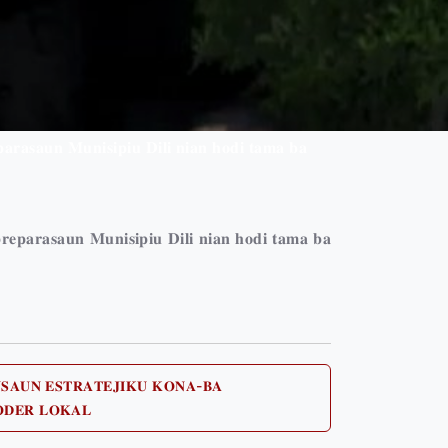
𝐚𝐫𝐚𝐬𝐚𝐮𝐧 𝐌𝐮𝐧𝐢𝐬𝐢𝐩𝐢𝐮 𝐃𝐢𝐥𝐢 𝐧𝐢𝐚𝐧 𝐡𝐨𝐝𝐢 𝐭𝐚𝐦𝐚 𝐛𝐚
𝐫𝐞𝐩𝐚𝐫𝐚𝐬𝐚𝐮𝐧 𝐌𝐮𝐧𝐢𝐬𝐢𝐩𝐢𝐮 𝐃𝐢𝐥𝐢 𝐧𝐢𝐚𝐧 𝐡𝐨𝐝𝐢 𝐭𝐚𝐦𝐚 𝐛𝐚
𝐔𝐒𝐀𝐔𝐍 𝐄𝐒𝐓𝐑𝐀𝐓𝐄𝐉𝐈𝐊𝐔 𝐊𝐎𝐍𝐀-𝐁𝐀
Next
𝐎𝐃𝐄𝐑 𝐋𝐎𝐊𝐀𝐋
post: