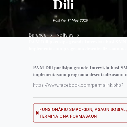
𝐃𝐢𝐥𝐢
Post iha: 11 May 2026
Baranda
Notísias
𝐏𝐀𝐌 𝐃𝐢𝐥𝐢 𝐩𝐚𝐫𝐭𝐢𝐬𝐢𝐩𝐚 𝐠𝐫𝐚𝐧𝐝𝐞 𝐈𝐧𝐭𝐞𝐫𝐯𝐢𝐬𝐭𝐚 𝐡𝐮𝐬𝐢 𝐒𝐌
𝐢𝐦𝐩𝐥𝐞𝐦𝐞𝐧𝐭𝐚𝐬𝐚𝐮𝐧 𝐩𝐫𝐨𝐠𝐫𝐚𝐦𝐚 𝐝𝐞𝐬𝐞𝐧𝐭𝐫𝐚𝐥𝐢𝐳𝐚𝐬𝐚𝐮𝐧 𝐧𝐨 
𝐏𝐀𝐌 𝐃𝐢𝐥𝐢 𝐩𝐚𝐫𝐭𝐢𝐬𝐢𝐩𝐚 𝐠𝐫𝐚𝐧𝐝𝐞 𝐈𝐧𝐭𝐞𝐫𝐯𝐢𝐬𝐭𝐚 𝐡𝐮𝐬𝐢 
𝐢𝐦𝐩𝐥𝐞𝐦𝐞𝐧𝐭𝐚𝐬𝐚𝐮𝐧 𝐩𝐫𝐨𝐠𝐫𝐚𝐦𝐚 𝐝𝐞𝐬𝐞𝐧𝐭𝐫𝐚𝐥𝐢𝐳𝐚𝐬𝐚𝐮𝐧 𝐧
https://www.facebook.com/permalink.php?
Post
FUNSIONÁRIU SMPC-GDN, ASAUN SOSIAL,
Previou
TERMINA ONA FORMASAUN
post: