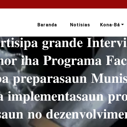
Baranda
Notísias
Kona-Bá
𝐢𝐬𝐢𝐩𝐚 𝐠𝐫𝐚𝐧𝐝𝐞 𝐈𝐧𝐭𝐞𝐫𝐯𝐢
𝐫 𝐢𝐡𝐚 𝐏𝐫𝐨𝐠𝐫𝐚𝐦𝐚 𝐅𝐚𝐜𝐞
𝐚 𝐩𝐫𝐞𝐩𝐚𝐫𝐚𝐬𝐚𝐮𝐧 𝐌𝐮𝐧𝐢𝐬𝐢
𝐚 𝐢𝐦𝐩𝐥𝐞𝐦𝐞𝐧𝐭𝐚𝐬𝐚𝐮𝐧 𝐩𝐫
𝐚𝐬𝐚𝐮𝐧 𝐧𝐨 𝐝𝐞𝐳𝐞𝐧𝐯𝐨𝐥𝐯𝐢𝐦𝐞