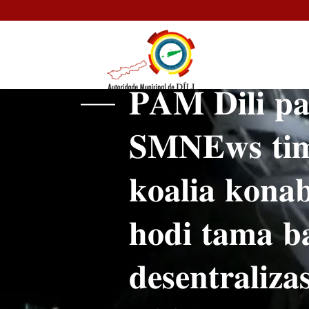
𝐏𝐀𝐌 𝐃𝐢𝐥𝐢 𝐩𝐚𝐫
𝐒𝐌𝐍𝐄𝐰𝐬 𝐭𝐢𝐦
𝐤𝐨𝐚𝐥𝐢𝐚 𝐤𝐨𝐧𝐚
𝐡𝐨𝐝𝐢 𝐭𝐚𝐦𝐚 𝐛
𝐝𝐞𝐬𝐞𝐧𝐭𝐫𝐚𝐥𝐢𝐳