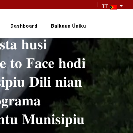
TT
Dashboard
Balkaun Úniku
𝐬𝐭𝐚 𝐡𝐮𝐬𝐢
 𝐭𝐨 𝐅𝐚𝐜𝐞 𝐡𝐨𝐝𝐢
𝐩𝐢𝐮 𝐃𝐢𝐥𝐢 𝐧𝐢𝐚𝐧
𝐨𝐠𝐫𝐚𝐦𝐚
𝐧𝐭𝐮 𝐌𝐮𝐧𝐢𝐬𝐢𝐩𝐢𝐮