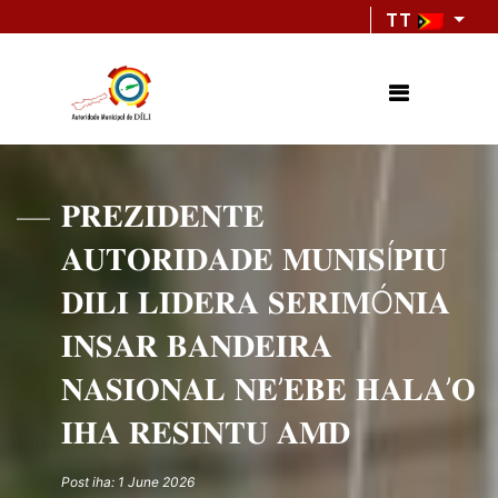
TT
𝐏𝐑𝐄𝐙𝐈𝐃𝐄𝐍𝐓𝐄
𝐀𝐔𝐓𝐎𝐑𝐈𝐃𝐀𝐃𝐄 𝐌𝐔𝐍𝐈𝐒Í𝐏𝐈𝐔
𝐃𝐈𝐋𝐈 𝐋𝐈𝐃𝐄𝐑𝐀 𝐒𝐄𝐑𝐈𝐌Ó𝐍𝐈𝐀
𝐈𝐍𝐒𝐀𝐑 𝐁𝐀𝐍𝐃𝐄𝐈𝐑𝐀
𝐍𝐀𝐒𝐈𝐎𝐍𝐀𝐋 𝐍𝐄’𝐄𝐁𝐄 𝐇𝐀𝐋𝐀’𝐎
𝐈𝐇𝐀 𝐑𝐄𝐒𝐈𝐍𝐓𝐔 𝐀𝐌𝐃
Post iha: 1 June 2026