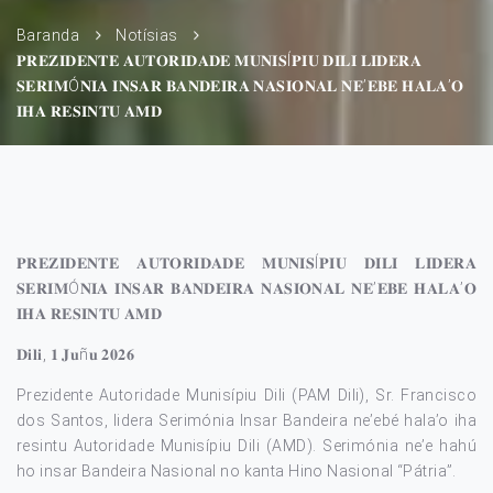
Baranda
Notísias
𝐏𝐑𝐄𝐙𝐈𝐃𝐄𝐍𝐓𝐄 𝐀𝐔𝐓𝐎𝐑𝐈𝐃𝐀𝐃𝐄 𝐌𝐔𝐍𝐈𝐒Í𝐏𝐈𝐔 𝐃𝐈𝐋𝐈 𝐋𝐈𝐃𝐄𝐑𝐀
𝐒𝐄𝐑𝐈𝐌Ó𝐍𝐈𝐀 𝐈𝐍𝐒𝐀𝐑 𝐁𝐀𝐍𝐃𝐄𝐈𝐑𝐀 𝐍𝐀𝐒𝐈𝐎𝐍𝐀𝐋 𝐍𝐄’𝐄𝐁𝐄 𝐇𝐀𝐋𝐀’𝐎
𝐈𝐇𝐀 𝐑𝐄𝐒𝐈𝐍𝐓𝐔 𝐀𝐌𝐃
𝐏𝐑𝐄𝐙𝐈𝐃𝐄𝐍𝐓𝐄 𝐀𝐔𝐓𝐎𝐑𝐈𝐃𝐀𝐃𝐄 𝐌𝐔𝐍𝐈𝐒Í𝐏𝐈𝐔 𝐃𝐈𝐋𝐈 𝐋𝐈𝐃𝐄𝐑𝐀
𝐒𝐄𝐑𝐈𝐌Ó𝐍𝐈𝐀 𝐈𝐍𝐒𝐀𝐑 𝐁𝐀𝐍𝐃𝐄𝐈𝐑𝐀 𝐍𝐀𝐒𝐈𝐎𝐍𝐀𝐋 𝐍𝐄’𝐄𝐁𝐄 𝐇𝐀𝐋𝐀’𝐎
𝐈𝐇𝐀 𝐑𝐄𝐒𝐈𝐍𝐓𝐔 𝐀𝐌𝐃
𝐃𝐢𝐥𝐢, 𝟏 𝐉𝐮ñ𝐮 𝟐𝟎𝟐𝟔
Prezidente Autoridade Munisípiu Dili (PAM Dili), Sr. Francisco
dos Santos, lidera Serimónia Insar Bandeira ne’ebé hala’o iha
resintu Autoridade Munisípiu Dili (AMD). Serimónia ne’e hahú
ho insar Bandeira Nasional no kanta Hino Nasional “Pátria”.