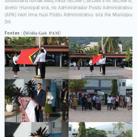
funsionáriu tomak AMD, inklui SECAM I, SECAM II no SECAM III,
diretor munisipál sira, no Administrador Postu Administrativu
(APA) nain lima husi Postu Administrativu sira iha Munisípiu
Dili.
Fontes : (
𝐌é𝐝𝐢𝐚 𝐆𝐚𝐛. 𝐏𝐀𝐌)