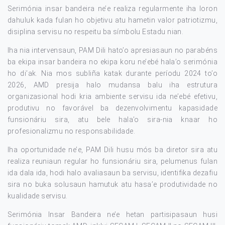
Serimónia insar bandeira ne’e realiza regularmente iha loron
dahuluk kada fulan ho objetivu atu hametin valor patriotizmu,
disiplina servisu no respeitu ba símbolu Estadu nian.
Iha nia intervensaun, PAM Dili hato’o apresiasaun no parabéns
ba ekipa insar bandeira no ekipa koru ne’ebé hala’o serimónia
ho di’ak. Nia mos subliña katak durante períodu 2024 to’o
2026, AMD presija halo mudansa balu iha estrutura
organizasional hodi kria ambiente servisu ida ne’ebé efetivu,
produtivu no favorável ba dezenvolvimentu kapasidade
funsionáriu sira, atu bele hala’o sira-nia knaar ho
profesionalizmu no responsabilidade.
Iha oportunidade ne’e, PAM Dili husu mós ba diretor sira atu
realiza reuniaun regular ho funsionáriu sira, pelumenus fulan
ida dala ida, hodi halo avaliasaun ba servisu, identifika dezafiu
sira no buka solusaun hamutuk atu hasa’e produtividade no
kualidade servisu.
Serimónia Insar Bandeira ne’e hetan partisipasaun husi