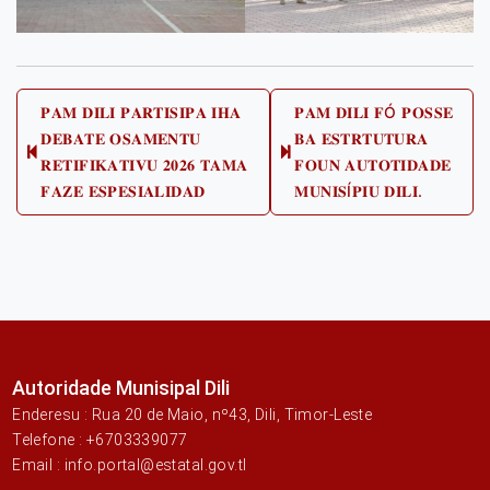
Post
𝐏𝐀𝐌 𝐃𝐈𝐋𝐈 𝐏𝐀𝐑𝐓𝐈𝐒𝐈𝐏𝐀 𝐈𝐇𝐀
𝐏𝐀𝐌 𝐃𝐈𝐋𝐈 𝐅Ó 𝐏𝐎𝐒𝐒𝐄
𝐃𝐄𝐁𝐀𝐓𝐄 𝐎𝐒𝐀𝐌𝐄𝐍𝐓𝐔
𝐁𝐀 𝐄𝐒𝐓𝐑𝐓𝐔𝐓𝐔𝐑𝐀
navigation
Previous
Next
𝐑𝐄𝐓𝐈𝐅𝐈𝐊𝐀𝐓𝐈𝐕𝐔 𝟐𝟎𝟐𝟔 𝐓𝐀𝐌𝐀
𝐅𝐎𝐔𝐍 𝐀𝐔𝐓𝐎𝐓𝐈𝐃𝐀𝐃𝐄
post:
post:
𝐅𝐀𝐙𝐄 𝐄𝐒𝐏𝐄𝐒𝐈𝐀𝐋𝐈𝐃𝐀𝐃
𝐌𝐔𝐍𝐈𝐒Í𝐏𝐈𝐔 𝐃𝐈𝐋𝐈.
Autoridade Munisipal Dili
Enderesu : Rua 20 de Maio, nº43, Dili, Timor-Leste
Telefone : +6703339077
Email : info.portal@estatal.gov.tl