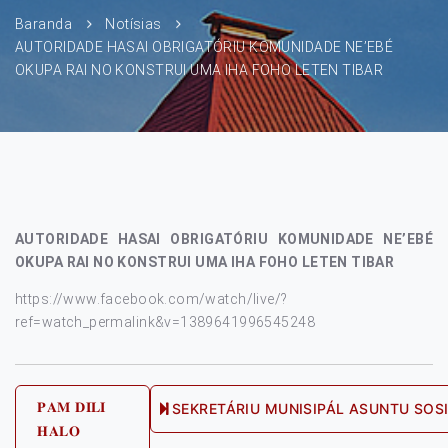
Baranda
Notísias
AUTORIDADE HASAI OBRIGATÓRIU KOMUNIDADE NE’EBÉ
OKUPA RAI NO KONSTRUI UMA IHA FOHO LETEN TIBAR
AUTORIDADE HASAI OBRIGATÓRIU KOMUNIDADE NE’EBÉ
OKUPA RAI NO KONSTRUI UMA IHA FOHO LETEN TIBAR
https://www.facebook.com/watch/live/?
ref=watch_permalink&v=1389641996545248
Post
𝐏𝐀𝐌 𝐃𝐈𝐋𝐈
SEKRETÁRIU MUNISIPÁL ASUNTU SOSI
𝐇𝐀𝐋𝐎
navigation