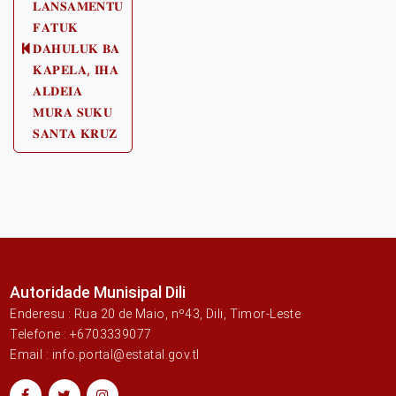
𝐋𝐀𝐍𝐒𝐀𝐌𝐄𝐍𝐓𝐔
𝐅𝐀𝐓𝐔𝐊
𝐃𝐀𝐇𝐔𝐋𝐔𝐊 𝐁𝐀
Previous
𝐊𝐀𝐏𝐄𝐋𝐀, 𝐈𝐇𝐀
post:
𝐀𝐋𝐃𝐄𝐈𝐀
𝐌𝐔𝐑𝐀 𝐒𝐔𝐊𝐔
𝐒𝐀𝐍𝐓𝐀 𝐊𝐑𝐔𝐙
Autoridade Munisipal Dili
Enderesu : Rua 20 de Maio, nº43, Dili, Timor-Leste
Telefone : +6703339077
Email : info.portal@estatal.gov.tl