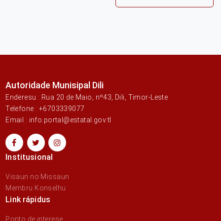
Autoridade Munisipal Dili
Enderesu : Rua 20 de Maio, nº43, Dili, Timor-Leste
Telefone : +6703339077
Email : info.portal@estatal.gov.tl
Institusional
Visaun no Missaun
Membru Konselhu
Link rápidus
Ponto de interese