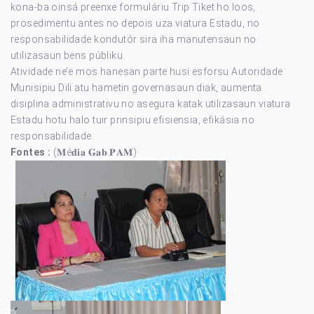
kona-ba oinsá preenxe formuláriu Trip Tiket ho loos,
prosedimentu antes no depois uza viatura Estadu, no
responsabilidade kondutór sira iha manutensaun no
utilizasaun bens públiku.
Atividade ne’e mos hanesan parte husi esforsu Autoridade
Munisipiu Dili atu hametin governasaun diak, aumenta
disiplina administrativu no asegura katak utilizasaun viatura
Estadu hotu halo tuir prinsipiu efisiensia, efikásia no
responsabilidade.
Fontes :
(𝐌é𝐝𝐢𝐚 𝐆𝐚𝐛.𝐏𝐀𝐌)