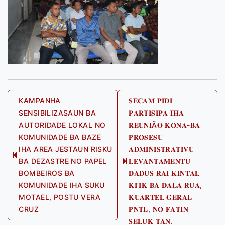
Post
KAMPANHA
𝐒𝐄𝐂𝐀𝐌 𝐏𝐈𝐃𝐈
SENSIBILIZASAUN BA
𝐏𝐀𝐑𝐓𝐈𝐒𝐈𝐏𝐀 𝐈𝐇𝐀
navigation
AUTORIDADE LOKAL NO
𝐑𝐄𝐔𝐍𝐈Ã𝐎 𝐊𝐎𝐍𝐀-𝐁𝐀
KOMUNIDADE BA BAZE
𝐏𝐑𝐎𝐒𝐄𝐒𝐔
IHA AREA JESTAUN RISKU
𝐀𝐃𝐌𝐈𝐍𝐈𝐒𝐓𝐑𝐀𝐓𝐈𝐕𝐔
Previous
BA DEZASTRE NO PAPEL
𝐋𝐄𝐕𝐀𝐍𝐓𝐀𝐌𝐄𝐍𝐓𝐔
Next
post:
BOMBEIROS BA
𝐃𝐀𝐃𝐔𝐒 𝐑𝐀𝐈 𝐊𝐈𝐍𝐓𝐀𝐋
post:
KOMUNIDADE IHA SUKU
𝐊𝐈’𝐈𝐊 𝐁𝐀 𝐃𝐀𝐋𝐀 𝐑𝐔𝐀,
MOTAEL, POSTU VERA
𝐊𝐔𝐀𝐑𝐓𝐄𝐋 𝐆𝐄𝐑𝐀𝐋
CRUZ
𝐏𝐍𝐓𝐋, 𝐍𝐎 𝐅𝐀𝐓𝐈𝐍
𝐒𝐄𝐋𝐔𝐊 𝐓𝐀𝐍.