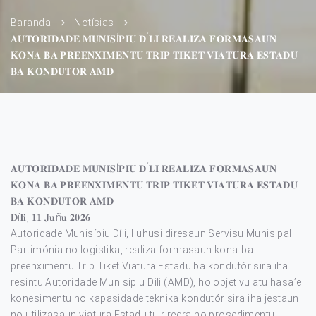
Baranda
Notísias
𝐀𝐔𝐓𝐎𝐑𝐈𝐃𝐀𝐃𝐄 𝐌𝐔𝐍𝐈𝐒Í𝐏𝐈𝐔 𝐃Í𝐋𝐈 𝐑𝐄𝐀𝐋𝐈𝐙𝐀 𝐅𝐎𝐑𝐌𝐀𝐒𝐀𝐔𝐍
𝐊𝐎𝐍𝐀 𝐁𝐀 𝐏𝐑𝐄𝐄𝐍𝐗𝐈𝐌𝐄𝐍𝐓𝐔 𝐓𝐑𝐈𝐏 𝐓𝐈𝐊𝐄𝐓 𝐕𝐈𝐀𝐓𝐔𝐑𝐀 𝐄𝐒𝐓𝐀𝐃𝐔
𝐁𝐀 𝐊𝐎𝐍𝐃𝐔𝐓𝐎𝐑 𝐀𝐌𝐃
𝐀𝐔𝐓𝐎𝐑𝐈𝐃𝐀𝐃𝐄 𝐌𝐔𝐍𝐈𝐒Í𝐏𝐈𝐔 𝐃Í𝐋𝐈 𝐑𝐄𝐀𝐋𝐈𝐙𝐀 𝐅𝐎𝐑𝐌𝐀𝐒𝐀𝐔𝐍
𝐊𝐎𝐍𝐀 𝐁𝐀 𝐏𝐑𝐄𝐄𝐍𝐗𝐈𝐌𝐄𝐍𝐓𝐔 𝐓𝐑𝐈𝐏 𝐓𝐈𝐊𝐄𝐓 𝐕𝐈𝐀𝐓𝐔𝐑𝐀 𝐄𝐒𝐓𝐀𝐃𝐔
𝐁𝐀 𝐊𝐎𝐍𝐃𝐔𝐓𝐎𝐑 𝐀𝐌𝐃
𝐃í𝐥𝐢, 𝟏𝟏 𝐉𝐮ñ𝐮 𝟐𝟎𝟐𝟔
Autoridade Munisípiu Díli, liuhusi diresaun Servisu Munisipal
Partimónia no logistika, realiza formasaun kona-ba
preenximentu Trip Tiket Viatura Estadu ba kondutór sira iha
resintu Autoridade Munisipiu Dili (AMD), ho objetivu atu hasa’e
konesimentu no kapasidade teknika kondutór sira iha jestaun
no utilizasaun viatura Estadu tuir regra no prosedimentu