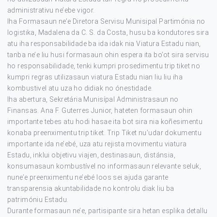
administrativu ne’ebe vigor.
Iha Formasaun ne’e Diretora Servisu Munisipal Partimónia no
logistika, Madalena da C. S. da Costa, husu ba kondutores sira
atu iha responsabilidade ba ida idak nia Viatura Estadu nian,
tanba ne’e liu husi formasaun ohin espera ita bo’ot sira servisu
ho responsabilidade, tenki kumpri prosedimentu trip tiket no
kumpri regras utilizasaun viatura Estadu nian liu liu iha
kombustivel atu uza ho didiak no ónestidade.
Iha abertura, Sekretária Munisípal Administrasaun no
Finansas. Ana F. Guterres Junior, hateten formasaun ohin
importante tebes atu hodi hasae ita bot sira nia koñesimentu
konaba preenximentu trip tiket. Trip Tiket nu’udar dokumentu
importante ida ne’ebé, uza atu rejista movimentu viatura
Estadu, inklui objetivu viajen, destinasaun, distánsia,
konsumasaun kombustível no informasaun relevante seluk,
nune’e preenximentu ne’ebé loos sei ajuda garante
transparensia akuntabilidade no kontrolu diak liu ba
patrimóniu Estadu.
Durante formasaun ne’e, partisipante sira hetan esplika detallu