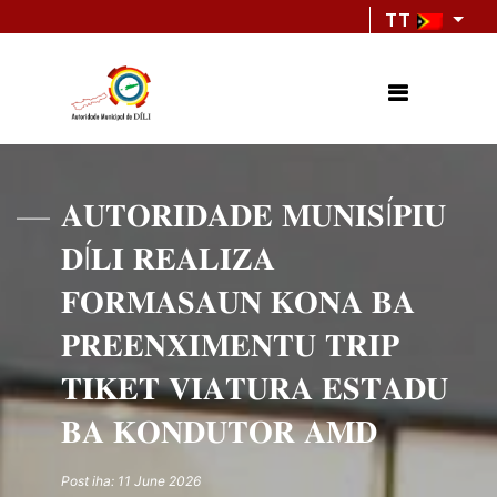
TT
𝐀𝐔𝐓𝐎𝐑𝐈𝐃𝐀𝐃𝐄 𝐌𝐔𝐍𝐈𝐒Í𝐏𝐈𝐔
𝐃Í𝐋𝐈 𝐑𝐄𝐀𝐋𝐈𝐙𝐀
𝐅𝐎𝐑𝐌𝐀𝐒𝐀𝐔𝐍 𝐊𝐎𝐍𝐀 𝐁𝐀
𝐏𝐑𝐄𝐄𝐍𝐗𝐈𝐌𝐄𝐍𝐓𝐔 𝐓𝐑𝐈𝐏
𝐓𝐈𝐊𝐄𝐓 𝐕𝐈𝐀𝐓𝐔𝐑𝐀 𝐄𝐒𝐓𝐀𝐃𝐔
𝐁𝐀 𝐊𝐎𝐍𝐃𝐔𝐓𝐎𝐑 𝐀𝐌𝐃
Post iha: 11 June 2026