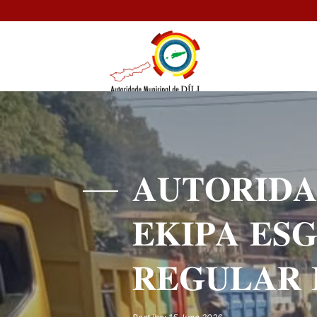
𝐀𝐔𝐓𝐎𝐑𝐈𝐃𝐀
𝐄𝐊𝐈𝐏𝐀 𝐄𝐒
𝐑𝐄𝐆𝐔𝐋𝐀𝐑 