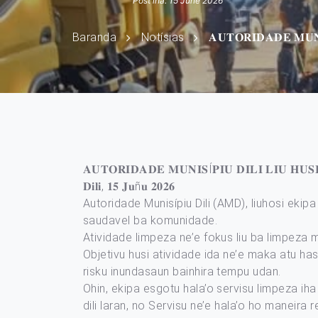
Post iha: 15 June 2026
Baranda
Notísias
𝐀𝐔𝐓𝐎𝐑𝐈𝐃𝐀𝐃𝐄 𝐌𝐔𝐍
𝐀𝐔𝐓𝐎𝐑𝐈𝐃𝐀𝐃𝐄 𝐌𝐔𝐍𝐈𝐒Í𝐏𝐈𝐔 𝐃𝐈𝐋𝐈 𝐋𝐈𝐔 𝐇𝐔
𝐃𝐢𝐥𝐢, 𝟏𝟓 𝐉𝐮ñ𝐮 𝟐𝟎𝟐𝟔
Autoridade Munisípiu Dili (AMD), liuhosi ekip
saudavel ba komunidade.
Atividade limpeza ne’e fokus liu ba limpeza 
Objetivu husi atividade ida ne’e maka atu has
risku inundasaun bainhira tempu udan.
Ohin, ekipa esgotu hala’o servisu limpeza iha
dili laran, no Servisu ne’e hala’o ho maneir