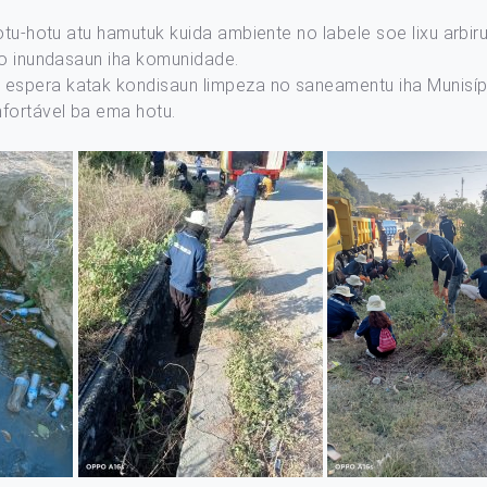
otu-hotu atu hamutuk kuida ambiente no labele soe lixu arbiru
no inundasaun iha komunidade.
pera katak kondisaun limpeza no saneamentu iha Munisípiu Di
nfortável ba ema hotu.