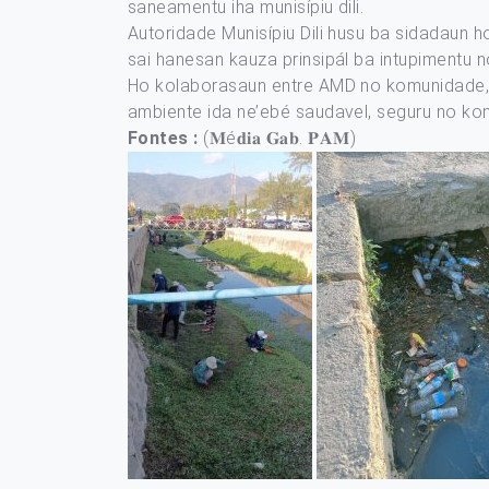
saneamentu iha munisípiu dili.
Autoridade Munisípiu Dili husu ba sidadaun h
sai hanesan kauza prinsipál ba intupimentu 
Ho kolaborasaun entre AMD no komunidade, es
ambiente ida ne’ebé saudavel, seguru no ko
Fontes :
(𝐌é𝐝𝐢𝐚 𝐆𝐚𝐛. 𝐏𝐀𝐌)