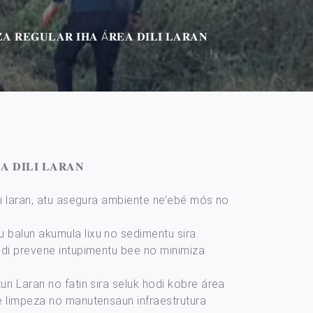
𝐙𝐀 𝐑𝐄𝐆𝐔𝐋𝐀𝐑 𝐈𝐇𝐀 Á𝐑𝐄𝐀 𝐃𝐈𝐋𝐈 𝐋𝐀𝐑𝐀𝐍
𝐀 𝐃𝐈𝐋𝐈 𝐋𝐀𝐑𝐀𝐍
Dili laran, atu asegura ambiente ne’ebé mós no
u balun akumula lixu no sedimentu sira.
hodi prevene intupimentu bee no minimiza
uri Laran no fatin sira seluk hodi kobre área
nte limpeza no manutensaun infraestrutura