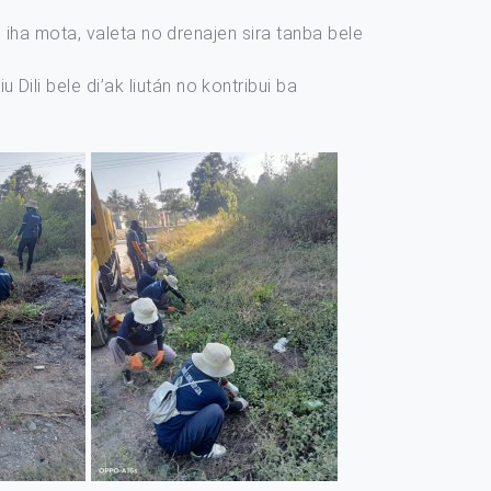
 iha mota, valeta no drenajen sira tanba bele
li bele di’ak liután no kontribui ba