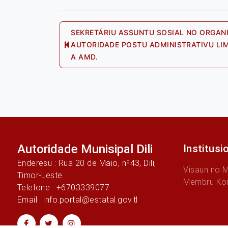
Post
SEKRETÁRIU ASSUNTU SOSIAL NO ORGAN
AUTORIDADE POSTU ADMINISTRATIVU LIM
Pre
A AMD.
navigation
post
Autoridade Munisipal Dili
Institusi
Enderesu : Rua 20 de Maio, nº43, Dili,
Visaun no 
Timor-Leste
Membru Ko
Telefone : +6703339077
Email : info.portal@estatal.gov.tl