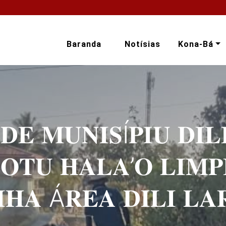
Baranda
Notísias
Kona-Bá
𝐄 𝐌𝐔𝐍𝐈𝐒Í𝐏𝐈𝐔 𝐃𝐈𝐋𝐈
𝐎𝐓𝐔 𝐇𝐀𝐋𝐀’𝐎 𝐋𝐈𝐌𝐏
𝐇𝐀 Á𝐑𝐄𝐀 𝐃𝐈𝐋𝐈 𝐋𝐀