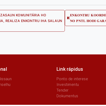
IZASAUN KOMUNITÁRIA HO
𝐄𝐍𝐊𝐎𝐍𝐓𝐑𝐔 𝐊𝐎𝐎𝐑𝐃𝐄
A, REALIZA ENKONTRU IHA SALAUN
𝐍𝐎 𝐏𝐍𝐓𝐋 𝐇𝐎𝐃𝐈 𝐆𝐀𝐑𝐀
vious
:
onal
Link rápidus
Missaun
Ponto de interese
nselhu
Investimentu
Tender
Dokumentus