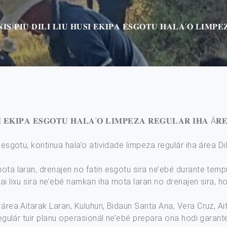
𝐒Í𝐏𝐈𝐔 𝐃𝐈𝐋𝐈 𝐋𝐈𝐔 𝐇𝐔𝐒𝐈 𝐄𝐊𝐈𝐏𝐀 𝐄𝐒𝐆𝐎𝐓𝐔 𝐇𝐀𝐋𝐀’𝐎 𝐋𝐈𝐌𝐏
𝐈 𝐄𝐊𝐈𝐏𝐀 𝐄𝐒𝐆𝐎𝐓𝐔 𝐇𝐀𝐋𝐀’𝐎 𝐋𝐈𝐌𝐏𝐄𝐙𝐀 𝐑𝐄𝐆𝐔𝐋𝐀𝐑 𝐈𝐇𝐀 Á𝐑𝐄
a esgotu, kontinua hala’o atividade limpeza regulár iha área 
mota laran, drenajen no fatin esgotu sira ne’ebé durante temp
ai lixu sira ne’ebé namkari iha mota laran no drenajen sira, 
 área Aitarak Laran, Kuluhun, Bidaun Santa Ana, Vera Cruz, Ait
a regulár tuir planu operasionál ne’ebé prepara ona hodi gara