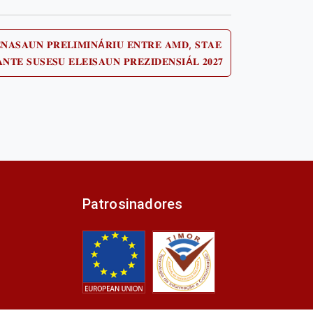
𝐀𝐒𝐀𝐔𝐍 𝐏𝐑𝐄𝐋𝐈𝐌𝐈𝐍Á𝐑𝐈𝐔 𝐄𝐍𝐓𝐑𝐄 𝐀𝐌𝐃, 𝐒𝐓𝐀𝐄
Next
𝐓𝐄 𝐒𝐔𝐒𝐄𝐒𝐔 𝐄𝐋𝐄𝐈𝐒𝐀𝐔𝐍 𝐏𝐑𝐄𝐙𝐈𝐃𝐄𝐍𝐒𝐈Á𝐋 𝟐𝟎𝟐𝟕
post:
Patrosinadores