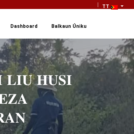
TT
Dashboard
Balkaun Úniku
 𝐋𝐈𝐔 𝐇𝐔𝐒𝐈
𝐄𝐙𝐀
𝐑𝐀𝐍