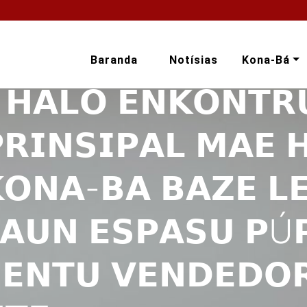
Baranda
Notísias
Kona-Bá
 𝗛𝗔𝗟𝗢 𝗘𝗡𝗞𝗢𝗡𝗧𝗥
𝗥𝗜𝗡𝗦𝗜𝗣𝗔𝗟 𝗠𝗔𝗘 
𝗞𝗢𝗡𝗔-𝗕𝗔 𝗕𝗔𝗭𝗘 𝗟
𝗦𝗔𝗨𝗡 𝗘𝗦𝗣𝗔𝗦𝗨 𝗣Ú
𝗘𝗡𝗧𝗨 𝗩𝗘𝗡𝗗𝗘𝗗𝗢