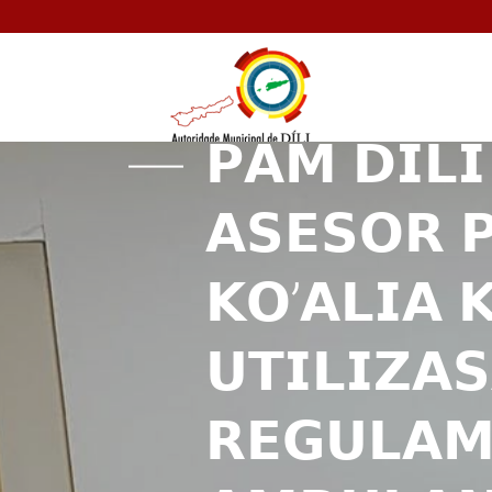
𝗣𝗔𝗠 𝗗𝗜𝗟
𝗔𝗦𝗘𝗦𝗢𝗥 
𝗞𝗢’𝗔𝗟𝗜𝗔 
𝗨𝗧𝗜𝗟𝗜𝗭𝗔
𝗥𝗘𝗚𝗨𝗟𝗔𝗠