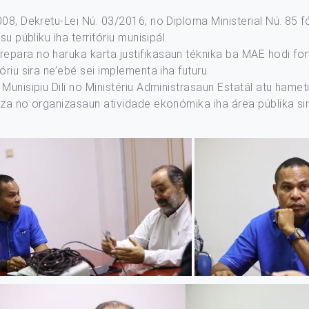
08, Dekretu-Lei Nú. 03/2016, no Diploma Ministerial Nú. 85 fó
u públiku iha territóriu munisipál.
para no haruka karta justifikasaun téknika ba MAE hodi for
riu sira ne’ebé sei implementa iha futuru.
Munisipiu Dili no Ministériu Administrasaun Estatál atu hamet
za no organizasaun atividade ekonómika iha área públika sira 