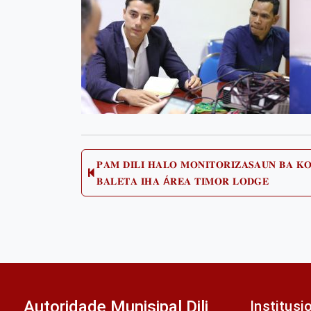
Post
𝐏𝐀𝐌 𝐃𝐈𝐋𝐈 𝐇𝐀𝐋𝐎 𝐌𝐎𝐍𝐈𝐓𝐎𝐑𝐈𝐙𝐀𝐒𝐀𝐔𝐍 𝐁𝐀 𝐊𝐎
Previous
𝐁𝐀𝐋𝐄𝐓𝐀 𝐈𝐇𝐀 Á𝐑𝐄𝐀 𝐓𝐈𝐌𝐎𝐑 𝐋𝐎𝐃𝐆𝐄
post:
navigation
Autoridade Munisipal Dili
Institusi