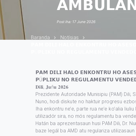
𝗔𝗠𝗕𝗨𝗟𝗔𝗡
Post iha: 17 June 2026
Baranda
Notísias
𝗣𝗔𝗠 𝗗𝗜𝗟𝗜 𝗛𝗔𝗟𝗢 𝗘𝗡𝗞𝗢𝗡𝗧𝗥𝗨 𝗛𝗢 𝗔𝗦𝗘𝗦𝗢
𝗣Ú𝗣𝗟𝗜𝗞𝗨 𝗡𝗢 𝗥𝗘𝗚𝗨𝗟𝗔𝗠𝗘𝗡𝗧𝗨 𝗩𝗘𝗡𝗗𝗘𝗗
𝗣𝗔𝗠 𝗗𝗜𝗟𝗜 𝗛𝗔𝗟𝗢 𝗘𝗡𝗞𝗢𝗡𝗧𝗥𝗨 𝗛𝗢 𝗔𝗦𝗘𝗦
𝗣Ú𝗣𝗟𝗜𝗞𝗨 𝗡𝗢 𝗥𝗘𝗚𝗨𝗟𝗔𝗠𝗘𝗡𝗧𝗨 𝗩𝗘𝗡𝗗𝗘
𝐃𝐢𝐥𝐢, 𝐉𝐮ň𝐮 𝟐𝟎𝟐𝟔
Prezidente Autoridade Munisipiu (PAM) Dili, 
Nuno, hodi diskute no haktuir progresu ezbo
Iha enkontru ne’e, parte rua ne’e ko’alia liu
utilizadór sira, no mós regulamentu ba vende
Hatán ba aprezentasaun husi PAM Dili, Dr. Nu
baze legál ba AMD atu regulariza utilizasau