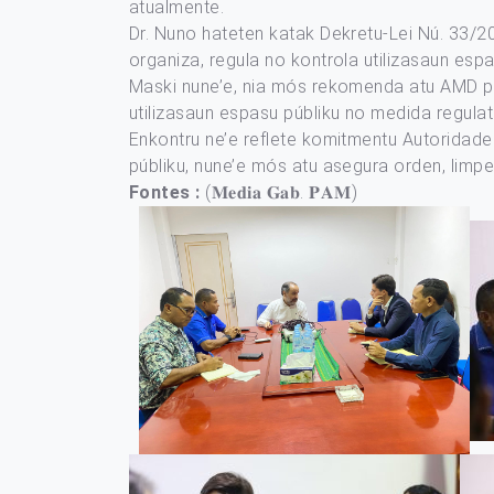
atualmente.
Dr. Nuno hateten katak Dekretu-Lei Nú. 33/20
organiza, regula no kontrola utilizasaun espas
Maski nune’e, nia mós rekomenda atu AMD pre
utilizasaun espasu públiku no medida regulató
Enkontru ne’e reflete komitmentu Autoridade 
públiku, nune’e mós atu asegura orden, limpe
Fontes :
(𝐌𝐞𝐝𝐢𝐚 𝐆𝐚𝐛. 𝐏𝐀𝐌)