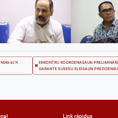
𝐍𝐃𝐈𝐒𝐀𝐔𝐍
ENKONTRU KOORDENASAUN PRELIMINÁRIU
GARANTE SUSESU ELEISAUN PREZIDENSI
onal
Link rápidus