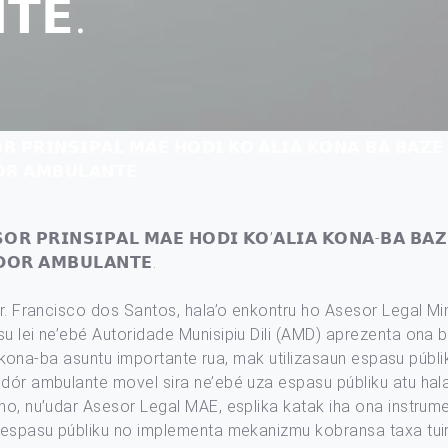
𝗧𝗘.
𝗥 𝗣𝗥𝗜𝗡𝗦𝗜𝗣𝗔𝗟 𝗠𝗔𝗘 𝗛𝗢𝗗𝗜 𝗞𝗢’𝗔𝗟𝗜𝗔 𝗞𝗢𝗡𝗔-𝗕𝗔 𝗕𝗔𝗭𝗘 
𝗥 𝗔𝗠𝗕𝗨𝗟𝗔𝗡𝗧𝗘.
𝗢𝗥 𝗣𝗥𝗜𝗡𝗦𝗜𝗣𝗔𝗟 𝗠𝗔𝗘 𝗛𝗢𝗗𝗜 𝗞𝗢’𝗔𝗟𝗜𝗔 𝗞𝗢𝗡𝗔-𝗕𝗔 𝗕𝗔𝗭
𝗗𝗢𝗥 𝗔𝗠𝗕𝗨𝗟𝗔𝗡𝗧𝗘.
Sr. Francisco dos Santos, hala’o enkontru ho Asesor Legal Min
su lei ne’ebé Autoridade Munisipiu Dili (AMD) aprezenta ona
liu kona-ba asuntu importante rua, mak utilizasaun espasu púb
dór ambulante movel sira ne’ebé uza espasu públiku atu hala
no, nu’udar Asesor Legal MAE, esplika katak iha ona instrume
n espasu públiku no implementa mekanizmu kobransa taxa tuir 