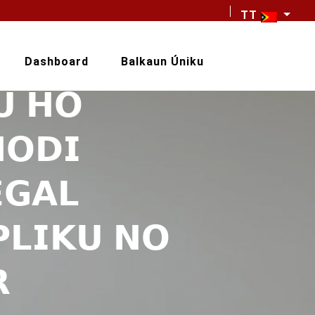
TT
Dashboard
Balkaun Úniku
𝗨 𝗛𝗢
𝗢𝗗𝗜
𝗚𝗔𝗟
𝗟𝗜𝗞𝗨 𝗡𝗢
