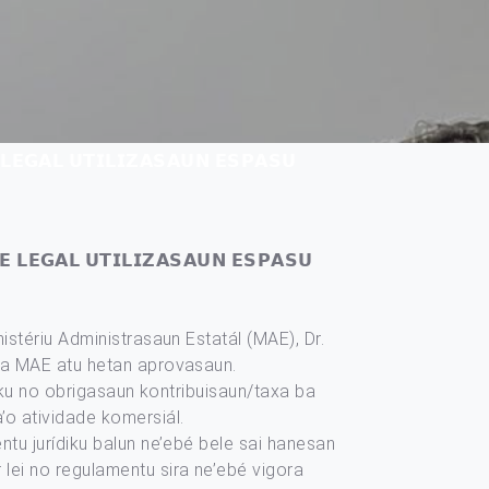
𝗟𝗘𝗚𝗔𝗟 𝗨𝗧𝗜𝗟𝗜𝗭𝗔𝗦𝗔𝗨𝗡 𝗘𝗦𝗣𝗔𝗦𝗨
 𝗟𝗘𝗚𝗔𝗟 𝗨𝗧𝗜𝗟𝗜𝗭𝗔𝗦𝗔𝗨𝗡 𝗘𝗦𝗣𝗔𝗦𝗨
istériu Administrasaun Estatál (MAE), Dr.
 ba MAE atu hetan aprovasaun.
liku no obrigasaun kontribuisaun/taxa ba
’o atividade komersiál.
ntu jurídiku balun ne’ebé bele sai hanesan
lei no regulamentu sira ne’ebé vigora