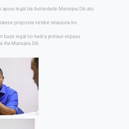
 apoiu legál ba Autoridade Munisipiu Dili atu
talese proposta ne’ebé relasiona ho
in baze legál no hadi’a jestaun espasu
iha Munisipiu Dili.