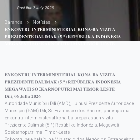
Post iha: 7 July 2026
Baranda
Notísias
𝐄𝐍𝐊𝐎𝐍𝐓𝐑𝐔 𝐈𝐍𝐓𝐄𝐑𝐌𝐈𝐍𝐈𝐒𝐓𝐄𝐑𝐈𝐀𝐋 𝐊𝐎𝐍𝐀-𝐁𝐀 𝐕𝐈𝐙𝐈𝐓𝐀
𝐏𝐑𝐄𝐙𝐈𝐃𝐄𝐍𝐓𝐄 𝐃𝐀𝐋𝐈𝐌𝐀𝐊 (𝟓.ª) 𝐑𝐄𝐏Ú𝐁𝐋𝐈𝐊𝐀 𝐈𝐍𝐃𝐎𝐍𝐄𝐒𝐈𝐀
𝐌𝐄𝐆𝐀𝐖𝐀𝐓𝐈 𝐒𝐎E𝐊𝐀𝐑𝐍𝐎𝐏𝐔𝐓𝐑𝐈 𝐌𝐀𝐈 𝐓𝐈𝐌𝐎𝐑-𝐋𝐄𝐒𝐓𝐄
𝐄𝐍𝐊𝐎𝐍𝐓𝐑𝐔 𝐈𝐍𝐓𝐄𝐑𝐌𝐈𝐍𝐈𝐒𝐓𝐄𝐑𝐈𝐀𝐋 𝐊𝐎𝐍𝐀-𝐁𝐀 𝐕𝐈𝐙𝐈𝐓𝐀
𝐏𝐑𝐄𝐙𝐈𝐃𝐄𝐍𝐓𝐄 𝐃𝐀𝐋𝐈𝐌𝐀𝐊 (𝟓.ª) 𝐑𝐄𝐏Ú𝐁𝐋𝐈𝐊𝐀 𝐈𝐍𝐃𝐎𝐍𝐄𝐒𝐈𝐀
𝐌𝐄𝐆𝐀𝐖𝐀𝐓𝐈 𝐒𝐎E𝐊𝐀𝐑𝐍𝐎𝐏𝐔𝐓𝐑𝐈 𝐌𝐀𝐈 𝐓𝐈𝐌𝐎𝐑-𝐋𝐄𝐒𝐓𝐄
𝐃𝐢𝐥𝐢, 𝟎𝟔 𝐉𝐮𝐥𝐥𝐮 𝟐𝟎𝟐𝟔
Autoridade Munisípiu Dili (AMD), liu husi Prezidente Autoridade
Munisípiu (PAM) Dili, Sr. Francisco dos Santos, partisipa iha
enkontru interministerial kona-ba preparasaun vizita
Prezidente Dalimak (5.ª) Repúblika Indonézia, Megawati
Soekarnoputri mai Timor-Leste.
Enkontru ne’e hala’o iha Ministério dos Negócios Estrangeiros