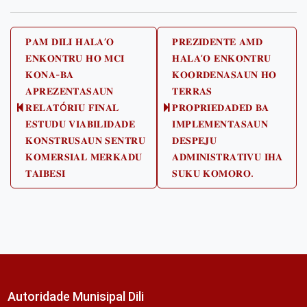
Post
𝐏𝐀𝐌 𝐃𝐈𝐋𝐈 𝐇𝐀𝐋𝐀’𝐎
𝐏𝐑𝐄𝐙𝐈𝐃𝐄𝐍𝐓𝐄 𝐀𝐌𝐃
𝐄𝐍𝐊𝐎𝐍𝐓𝐑𝐔 𝐇𝐎 𝐌𝐂𝐈
𝐇𝐀𝐋𝐀’𝐎 𝐄𝐍𝐊𝐎𝐍𝐓𝐑𝐔
navigation
𝐊𝐎𝐍𝐀-𝐁𝐀
𝐊𝐎𝐎𝐑𝐃𝐄𝐍𝐀𝐒𝐀𝐔𝐍 𝐇𝐎
𝐀𝐏𝐑𝐄𝐙𝐄𝐍𝐓𝐀𝐒𝐀𝐔𝐍
𝐓𝐄𝐑𝐑𝐀𝐒
𝐑𝐄𝐋𝐀𝐓Ó𝐑𝐈𝐔 𝐅𝐈𝐍𝐀𝐋
𝐏𝐑𝐎𝐏𝐑𝐈𝐄𝐃𝐀𝐃𝐄𝐃 𝐁𝐀
Previous
Next
𝐄𝐒𝐓𝐔𝐃𝐔 𝐕𝐈𝐀𝐁𝐈𝐋𝐈𝐃𝐀𝐃𝐄
𝐈𝐌𝐏𝐋𝐄𝐌𝐄𝐍𝐓𝐀𝐒𝐀𝐔𝐍
post:
post:
𝐊𝐎𝐍𝐒𝐓𝐑𝐔𝐒𝐀𝐔𝐍 𝐒𝐄𝐍𝐓𝐑𝐔
𝐃𝐄𝐒𝐏𝐄𝐉𝐔
𝐊𝐎𝐌𝐄𝐑𝐒𝐈𝐀𝐋 𝐌𝐄𝐑𝐊𝐀𝐃𝐔
𝐀𝐃𝐌𝐈𝐍𝐈𝐒𝐓𝐑𝐀𝐓𝐈𝐕𝐔 𝐈𝐇𝐀
𝐓𝐀𝐈𝐁𝐄𝐒𝐈
𝐒𝐔𝐊𝐔 𝐊𝐎𝐌𝐎𝐑𝐎.
Autoridade Munisipal Dili