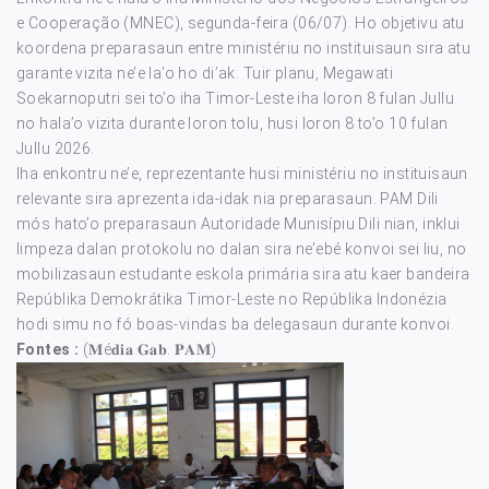
e Cooperação (MNEC), segunda-feira (06/07). Ho objetivu atu
koordena preparasaun entre ministériu no instituisaun sira atu
garante vizita ne’e la’o ho di’ak. Tuir planu, Megawati
Soekarnoputri sei to’o iha Timor-Leste iha loron 8 fulan Jullu
no hala’o vizita durante loron tolu, husi loron 8 to’o 10 fulan
Jullu 2026.
Iha enkontru ne’e, reprezentante husi ministériu no instituisaun
relevante sira aprezenta ida-idak nia preparasaun. PAM Dili
mós hato’o preparasaun Autoridade Munisípiu Dili nian, inklui
limpeza dalan protokolu no dalan sira ne’ebé konvoi sei liu, no
mobilizasaun estudante eskola primária sira atu kaer bandeira
Repúblika Demokrátika Timor-Leste no Repúblika Indonézia
hodi simu no fó boas-vindas ba delegasaun durante konvoi.
Fontes :
(𝐌é𝐝𝐢𝐚 𝐆𝐚𝐛. 𝐏𝐀𝐌)