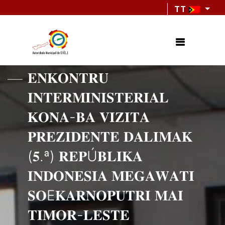
TT
𝐄𝐍𝐊𝐎𝐍𝐓𝐑𝐔
𝐈𝐍𝐓𝐄𝐑𝐌𝐈𝐍𝐈𝐒𝐓𝐄𝐑𝐈𝐀𝐋
𝐊𝐎𝐍𝐀-𝐁𝐀 𝐕𝐈𝐙𝐈𝐓𝐀
𝐏𝐑𝐄𝐙𝐈𝐃𝐄𝐍𝐓𝐄 𝐃𝐀𝐋𝐈𝐌𝐀𝐊
(𝟓.ª) 𝐑𝐄𝐏Ú𝐁𝐋𝐈𝐊𝐀
𝐈𝐍𝐃𝐎𝐍𝐄𝐒𝐈𝐀 𝐌𝐄𝐆𝐀𝐖𝐀𝐓𝐈
𝐒𝐎E𝐊𝐀𝐑𝐍𝐎𝐏𝐔𝐓𝐑𝐈 𝐌𝐀𝐈
𝐓𝐈𝐌𝐎𝐑-𝐋𝐄𝐒𝐓𝐄