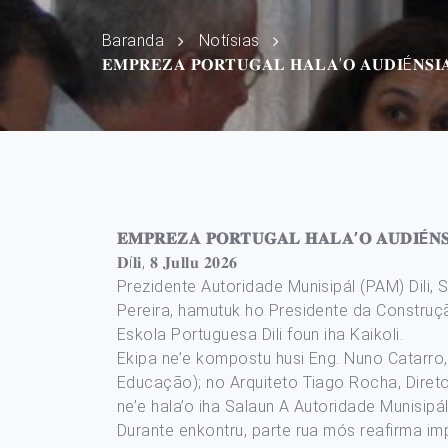
Baranda
Notísias
𝐄𝐌𝐏𝐑𝐄𝐙𝐀 𝐏𝐎𝐑𝐓𝐔𝐆𝐀𝐋 𝐇𝐀𝐋𝐀’𝐎 𝐀𝐔𝐃𝐈É𝐍𝐒𝐈𝐀
𝐄𝐌𝐏𝐑𝐄𝐙𝐀 𝐏𝐎𝐑𝐓𝐔𝐆𝐀𝐋 𝐇𝐀𝐋𝐀’𝐎 𝐀𝐔𝐃𝐈É𝐍𝐒
𝐃í𝐥𝐢, 𝟖 𝐉𝐮𝐥𝐥𝐮 𝟐𝟎𝟐𝟔
Prezidente Autoridade Munisipál (PAM) Dili,
Pereira, hamutuk ho Presidente da Construçã
Eskola Portuguesa Dili foun iha Kaikoli.
Ekipa ne’e kompostu husi Eng. Nuno Catarro,
Educação); no Arquiteto Tiago Rocha, Diretor
ne’e hala’o iha Salaun A Autoridade Munisipál
Durante enkontru, parte rua mós reafirma imp