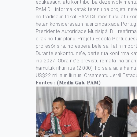
edukasaun, atu kontribui ba dezenvolvimentu
PAM Dili informa katak terenu ba projetu ne’e 
no tradisaun lokál. PAM Dili mós husu atu ko
hetan konsiderasaun husi Embaixada Portugé
Prezidente Autoridade Munisipál Dili reafir
di’ak no tuir planu. Projetu Escola Portugue
profesór sira, no espera bele sai fatin impo
Durante enkontru ne’e, parte rua konfirma ka
iha 2027. Obra ne’e previstu remata iha tina
hamutuk rihun rua (2.000), ho sala aula ham
US$22 millaun liuhusi Orsamentu Jerál Estadu
Fontes : (𝐌é𝐝𝐢𝐚 𝐆𝐚𝐛. 𝐏𝐀𝐌)