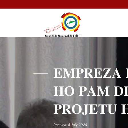
𝐄𝐌𝐏𝐑𝐄𝐙𝐀 
𝐇𝐎 𝐏𝐀𝐌 𝐃
𝐏𝐑𝐎𝐉𝐄𝐓𝐔 
Post iha: 8 July 2026