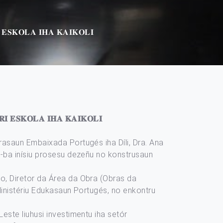
𝐄𝐒𝐊𝐎𝐋𝐀 𝐈𝐇𝐀 𝐊𝐀𝐈𝐊𝐎𝐋𝐈
𝐈 𝐄𝐒𝐊𝐎𝐋𝐀 𝐈𝐇𝐀 𝐊𝐀𝐈𝐊𝐎𝐋𝐈
rasaun Embaixada Portugés iha Díli, Dra. Ana
a-ba inísiu prosesu dezeñu no konstrusaun
o, Diretor da Área da Obra (Obras da
Ministériu Edukasaun Portugés, no enkontru
este liuhusi investimentu iha setór