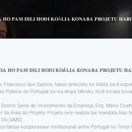
 𝐇𝐎 𝐏𝐀𝐌 𝐃𝐈𝐋𝐈 𝐇𝐎𝐃𝐈 𝐊𝐎Á𝐋𝐈𝐀 𝐊𝐎𝐍𝐀𝐁𝐀 𝐏𝐑𝐎𝐉𝐄𝐓𝐔 𝐇𝐀𝐑𝐈 
𝐀 𝐇𝐎 𝐏𝐀𝐌 𝐃𝐈𝐋𝐈 𝐇𝐎𝐃𝐈 𝐊𝐎Á𝐋𝐈𝐀 𝐊𝐎𝐍𝐀𝐁𝐀 𝐏𝐑𝐎𝐉𝐄𝐓𝐔 𝐇𝐀𝐑
 Sr. Francisco dos Santos, hala’o enkontru ho Adida ba Koope
o Pública de Portugal no nia ekipa tékniku, hodi ko’alia kon
 Diretor Geral de Investimento da Empresa; Eng. Mário Coelh
 da Área do Projetu. Projetu ne’e realiza tuir mandatu husi 
 Dili (AMD).
ortánsia kooperasaun institusionál entre Portugál no Timor-L