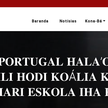
Baranda
Notísias
Kona-Bá
𝐏𝐎𝐑𝐓𝐔𝐆𝐀𝐋 𝐇𝐀𝐋𝐀’𝐎
𝐋𝐈 𝐇𝐎𝐃𝐈 𝐊𝐎Á𝐋𝐈𝐀 
𝐀𝐑𝐈 𝐄𝐒𝐊𝐎𝐋𝐀 𝐈𝐇𝐀 