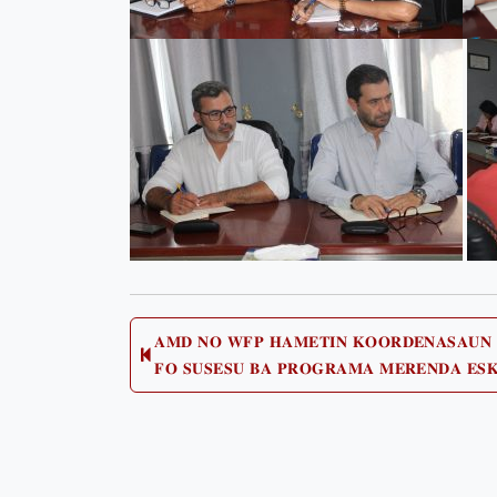
Post
𝐀𝐌𝐃 𝐍𝐎 𝐖𝐅𝐏 𝐇𝐀𝐌𝐄𝐓𝐈𝐍 𝐊𝐎𝐎𝐑𝐃𝐄𝐍𝐀𝐒𝐀𝐔𝐍 
Previo
𝐅𝐎 𝐒𝐔𝐒𝐄𝐒𝐔 𝐁𝐀 𝐏𝐑𝐎𝐆𝐑𝐀𝐌𝐀 𝐌𝐄𝐑𝐄𝐍𝐃𝐀 𝐄𝐒
post:
navigation