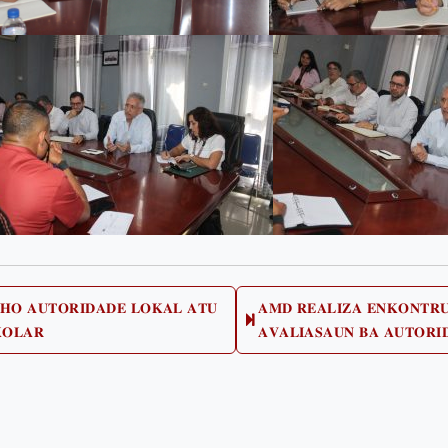
𝐇𝐎 𝐀𝐔𝐓𝐎𝐑𝐈𝐃𝐀𝐃𝐄 𝐋𝐎𝐊𝐀𝐋 𝐀𝐓𝐔
𝐀𝐌𝐃 𝐑𝐄𝐀𝐋𝐈𝐙𝐀 𝐄𝐍𝐊𝐎𝐍𝐓𝐑
us
𝐎𝐋𝐀𝐑
𝐀𝐕𝐀𝐋𝐈𝐀𝐒𝐀𝐔𝐍 𝐁𝐀 𝐀𝐔𝐓𝐎𝐑𝐈