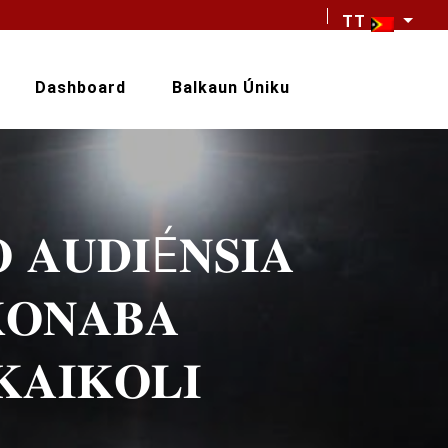
TT
Dashboard
Balkaun Úniku
 𝐀𝐔𝐃𝐈É𝐍𝐒𝐈𝐀
𝐎𝐍𝐀𝐁𝐀
𝐀𝐈𝐊𝐎𝐋𝐈