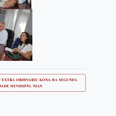
 𝐄𝐗𝐓𝐑𝐀 𝐎𝐑𝐃𝐈𝐍𝐀𝐑𝐈𝐔 𝐊𝐎𝐍𝐀-𝐁𝐀 𝐒𝐄𝐆𝐔𝐍𝐃𝐀
Next
𝐀𝐃𝐄 𝐌𝐔𝐍𝐈𝐒𝐈𝐏Á𝐋 𝐍𝐈𝐀𝐍
post: