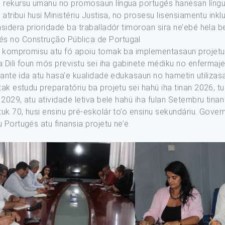
 rekursu umanu no promosaun língua portugés hanesan língua
atribui husi Ministériu Justisa, no prosesu lisensiamentu inklu
nsidera prioridade ba traballadór timoroan sira ne’ebé hela 
s no Construção Pública de Portugal.
ma kompromisu atu fó apoiu tomak ba implementasaun projetu
sa Dili foun mós previstu sei iha gabinete médiku no enferma
rtante ida atu hasa’e kualidade edukasaun no hametin utilizas
tak estudu preparatóriu ba projetu sei hahú iha tinan 2026, t
n 2029, atu atividade letiva bele hahú iha fulan Setembru tin
utuk 70, husi ensinu pré-eskolár to’o ensinu sekundáriu. Go
 Portugés atu finansia projetu ne’e.