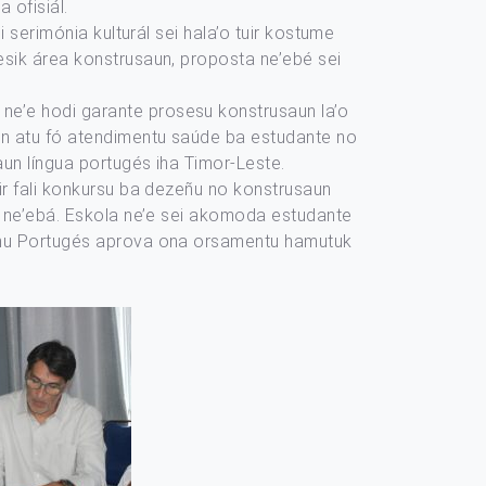
 ofisiál.
i serimónia kulturál sei hala’o tuir kostume
besik área konstrusaun, proposta ne’ebé sei
 ne’e hodi garante prosesu konstrusaun la’o
jen atu fó atendimentu saúde ba estudante no
aun língua portugés iha Timor-Leste.
uir fali konkursu ba dezeñu no konstrusaun
an ne’ebá. Eskola ne’e sei akomoda estudante
vernu Portugés aprova ona orsamentu hamutuk