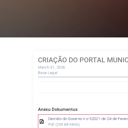
CRIAÇÃO DO PORTAL MUNIC
March 31, 2026
Base Legal
Anexu Dokumentus
Decreto-do-Governo-n.o-52021-de-24-de-Fever
Pdf
(209.88 KBkb)