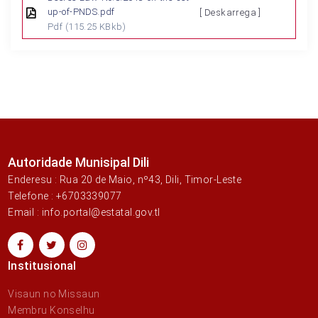
up-of-PNDS.pdf
[ Deskarrega ]
Pdf
(115.25 KBkb)
Autoridade Munisipal Dili
Enderesu : Rua 20 de Maio, nº43, Dili, Timor-Leste
Telefone : +6703339077
Email : info.portal@estatal.gov.tl
Institusional
Visaun no Missaun
Membru Konselhu