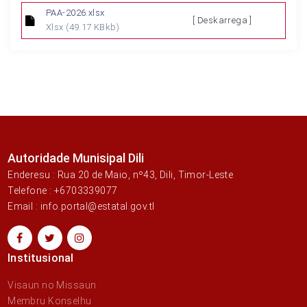
PAA-2026.xlsx
[ Deskarrega ]
Xlsx
(49.17 KBkb)
Autoridade Munisipal Dili
Enderesu : Rua 20 de Maio, nº43, Dili, Timor-Leste
Telefone : +6703339077
Email : info.portal@estatal.gov.tl
Institusional
Visaun no Missaun
Membru Konselhu