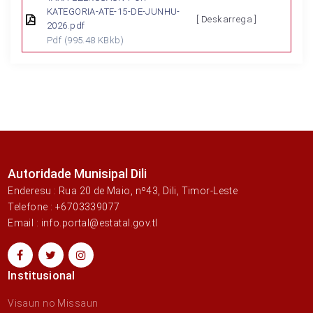
KATEGORIA-ATE-15-DE-JUNHU-
[ Deskarrega ]
2026.pdf
Pdf
(995.48 KBkb)
Autoridade Munisipal Dili
Enderesu : Rua 20 de Maio, nº43, Dili, Timor-Leste
Telefone : +6703339077
Email : info.portal@estatal.gov.tl
Institusional
Visaun no Missaun