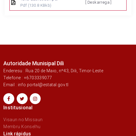
[ Deskarrega ]
Pdf
(130.8 KBkb)
Autoridade Munisipal Dili
Enderesu : Rua 20 de Maio, nº43, Dili, Timor-Leste
Telefone : +6703339077
Email : info.portal@estatal.gov.tl
Institusional
Visaun no Missaun
Membru Konselhu
Link rápidus