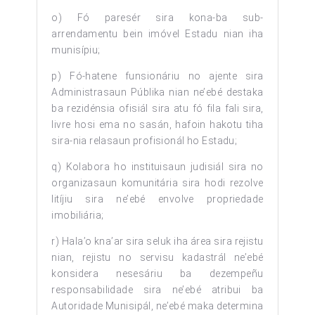
o) Fó paresér sira kona-ba sub-
arrendamentu bein imóvel Estadu nian iha
munisípiu;
p) Fó-hatene funsionáriu no ajente sira
Administrasaun Públika nian ne’ebé destaka
ba rezidénsia ofisiál sira atu fó fila fali sira,
livre hosi ema no sasán, hafoin hakotu tiha
sira-nia relasaun profisionál ho Estadu;
q) Kolabora ho instituisaun judisiál sira no
organizasaun komunitária sira hodi rezolve
litíjiu sira ne’ebé envolve propriedade
imobiliária;
r) Hala’o kna’ar sira seluk iha área sira rejistu
nian, rejistu no servisu kadastrál ne’ebé
konsidera nesesáriu ba dezempeñu
responsabilidade sira ne’ebé atribui ba
Autoridade Munisipál, ne’ebé maka determina