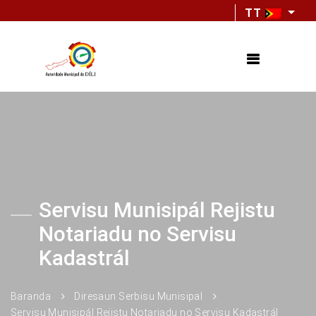
TT
Servisu Munisipál Rejistu
Notariadu no Servisu
Kadastrál
Baranda
Diresaun Serbisu Munisipal
Servisu Munisipál Rejistu Notariadu no Servisu Kadastrál