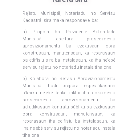
Rejistu Munisipál, Notariadu, no Servisu
Kadastrál sira maka responsavel ba:
a) Propoin ba Prezidente Autoridade
Munisipál abertura prosedimentu
aprovizionamentu ba ezekusaun obra
konstrusaun, manutensaun, ka reparasaun
ba edifísiu sira ba instalasaun, ka iha ne’ebé
servisu rejistu no notariadu instala tiha ona;
b) Kolabora ho Servisu Aprovizionamentu
Munisipál hodi prepara espesifikasaun
téknika ne’ebé tenke inklui iha dokumentu
prosedimentu aprovizionamentu ba
adjudikasaun kontratu públiku ba ezekusaun
obra konstrusaun, manutensaun, ka
reparasaun iha edifísiu ba instalasaun, ka
iha ne’ebé servisu rejistu no notariadu instala
tiha ona;