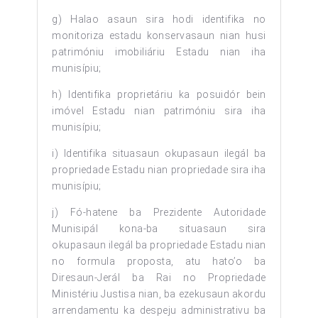
g) Halao asaun sira hodi identifika no
monitoriza estadu konservasaun nian husi
patrimóniu imobiliáriu Estadu nian iha
munisípiu;
h) Identifika proprietáriu ka posuidór bein
imóvel Estadu nian patrimóniu sira iha
munisípiu;
i) Identifika situasaun okupasaun ilegál ba
propriedade Estadu nian propriedade sira iha
munisípiu;
j) Fó-hatene ba Prezidente Autoridade
Munisipál kona-ba situasaun sira
okupasaun ilegál ba propriedade Estadu nian
no formula proposta, atu hato’o ba
Diresaun-Jerál ba Rai no Propriedade
Ministériu Justisa nian, ba ezekusaun akordu
arrendamentu ka despeju administrativu ba