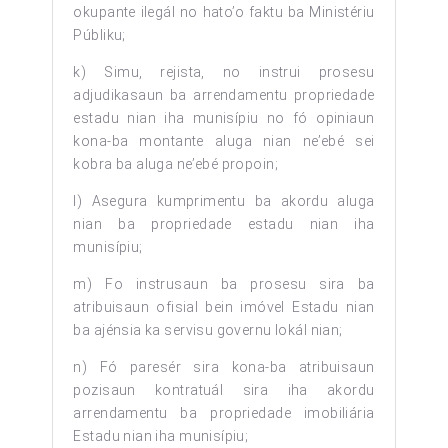
okupante ilegál no hato’o faktu ba Ministériu
Públiku;
k) Simu, rejista, no instrui prosesu
adjudikasaun ba arrendamentu propriedade
estadu nian iha munisípiu no fó opiniaun
kona-ba montante aluga nian ne’ebé sei
kobra ba aluga ne’ebé propoin;
l) Asegura kumprimentu ba akordu aluga
nian ba propriedade estadu nian iha
munisípiu;
m) Fo instrusaun ba prosesu sira ba
atribuisaun ofisial bein imóvel Estadu nian
ba ajénsia ka servisu governu lokál nian;
n) Fó paresér sira kona-ba atribuisaun
pozisaun kontratuál sira iha akordu
arrendamentu ba propriedade imobiliária
Estadu nian iha munisípiu;