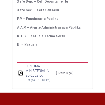
Xefe Dep. – Xefi Departamentu
Xefe Sek. – Xefe Seksaun
F.P. – Funsionariu Publiku
A.A.P. – Ajente Administrasaun Públika
K.T.S. – Kazuais Termo Sertu
K. – Kazuais
DIPLOMA-
MINISTERIAL-No-
[ Deskarrega ]
85-2023.pdf
Pdf
(546.15 KBkb)