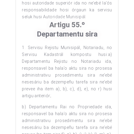
hosi autoridade superiór ida no ne’ebé la’ós
responsabilidade hosi órgaun ka servisu
seluk husi Autoridade Munisipál.
Artigu 55.º
Departamentu sira
1. Servisu Rejistu Munisipál, Notariadu, no
Servisu Kadastrál kompostu husi:a)
Departamentu Rejistu no Notariadu ida,
responsavel ba hala’o aktu sira no prosesa
administrativu prosedimentu sira ne’ebé
nesesáriu ba dezempeñu tarefa sira ne’ebé
prevee iha item a), b), c), d), e), no r) husi
artigu anteriór;
b) Departamentu Rai no Propriedade ida,
responsavel ba hala’o aktu sira no prosesa
administrativu prosedimentu sira ne’ebé
nesesáriu ba dezempeñu tarefa sira ne’ebé