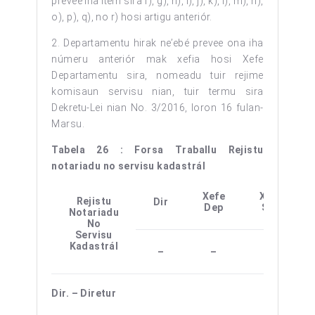
prevee iha item sira f), g), h), i), j), k), l), m), n),
o), p), q), no r) hosi artigu anteriór.
2. Departamentu hirak ne’ebé prevee ona iha
númeru anteriór mak xefia hosi Xefe
Departamentu sira, nomeadu tuir rejime
komisaun servisu nian, tuir termu sira
Dekretu-Lei nian No. 3/2016, loron 16 fulan-
Marsu.
Tabela 26 : Forsa Traballu Rejistu
notariadu no servisu kadastrál
Xefe
Xefe
Rejistu
Dir
Dep
Sek
Notariadu
No
Servisu
Kadastrál
–
–
–
Dir. – Diretur