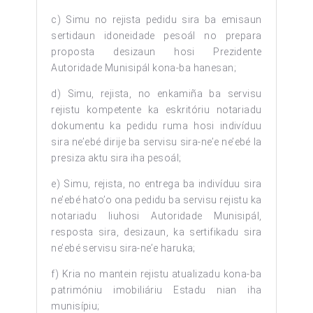
c) Simu no rejista pedidu sira ba emisaun
sertidaun idoneidade pesoál no prepara
proposta desizaun hosi Prezidente
Autoridade Munisipál kona-ba hanesan;
d) Simu, rejista, no enkamiña ba servisu
rejistu kompetente ka eskritóriu notariadu
dokumentu ka pedidu ruma hosi indivíduu
sira ne’ebé dirije ba servisu sira-ne’e ne’ebé la
presiza aktu sira iha pesoál;
e) Simu, rejista, no entrega ba indivíduu sira
ne’ebé hato’o ona pedidu ba servisu rejistu ka
notariadu liuhosi Autoridade Munisipál,
resposta sira, desizaun, ka sertifikadu sira
ne’ebé servisu sira-ne’e haruka;
f) Kria no mantein rejistu atualizadu kona-ba
patrimóniu imobiliáriu Estadu nian iha
munisípiu;