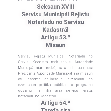
DIPLOMA-MINISTERIAL-No-85-2023
Seksaun XVIII
Servisu
Munisipál
Rejistu
Notariadu no Servisu
Kadastrál
Artigu 53.º
Misaun
Servisu Rejistu Munisipál, Notariadu no
Servisu Kadastrál mak servisu Autoridade
Munisipál nian ne’ebé, ho orientasaun husi
Prezidente Autoridade Munisipál, iha misaun
atu garante aplikasaun lejizlasaun no
ezekusaun polítika públika no programa
governu nian iha área servisu rejistu,
notariadu no kadastrál.
Artigu 54.º
Tarefa sira