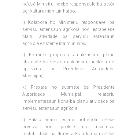
ne’ebé Ministru ne’ebé responsable ba setór
agrikultura nian tuir hatoo;
i) Kolabora ho Ministériu responsável ba
servisu estensaun agríkola hodi estabelese
planu atividade ba servisu estensaun
agríkola ezistente iha munisípiu;
j) Formula proposta atualizasaun planu
atividade ba servisu estensaun agríkola no
aprezenta ba Prezidente Autoridade
Munisipál;
k) Prepara no submete ba Prezidente
Autoridade Munisipál relatóriu
implementasaun kona-ba planu atividade ba
servisu estensaun agríkola;
l) Hala’o asaun jestaun hotu-hotu ne’ebé
presiza hodi proteje no maximiza
rentabilidade ba floresta Estadu nian ne’ebé