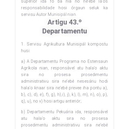
superiór ida fó ba nia no ne’ebé la’ós
responsabilidade hosi órgaun seluk ka
servisu Autor Munisipál nian.
Artigu 43.º
Departamentu
1. Servisu Agrikultura Munisipál kompostu
husi:
a) A Departamentu Programa no Estensaun
Agríkola nian, responsável atu hala’o aktu
sira no prosesa prosedimentu
administrativu sira ne’ebé nesesáriu hodi
hala’o knaar sira ne’ebé prevee iha pontu a),
b), c), d), e), f), g), h),i), j), k), l), m), n), o), p),
q), u), no v) hosi artigu anteriór;
b) Departamentu Pekuária ida, responsável
atu hala’o aktu sira no prosesa
prosedimentu administrativu sira ne’ebé