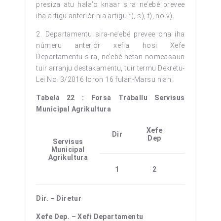
presiza atu hala’o knaar sira ne’ebé prevee
iha artigu anteriór nia artigu r), s), t), no v).
2. Departamentu sira-ne’ebé prevee ona iha
númeru anteriór xefia hosi Xefe
Departamentu sira, ne’ebé hetan nomeasaun
tuir arranju destakamentu, tuir termu Dekretu-
Lei No. 3/2016 loron 16 fulan-Marsu nian.
Tabela 22 : Forsa Traballu Servisus
Municipal Agrikultura
Xefe
Xefe
Dir
Dep
Sek
Servisus
Municipal
Agrikultura
1
2
–
Dir. – Diretur
Xefe Dep. – Xefi Departamentu