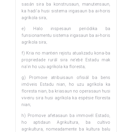
sasán sira ba konstrusaun, manutensaun,
ka hadi’a husi sistema irigasaun ba ai-horis
agríkola sira;
e) Halo inspesaun periódika ba
funsionamentu sistema irigasaun ba ai-horis
agríkola sira;
f) Kria no mantein rejistu atualizadu kona-ba
propriedade rurál sira ne’ebé Estadu mak
na’in ho uzu agríkola ka floresta;
g) Promove atribuisaun ofisiál ba bens
imóveis Estadu nian, ho uzu agríkola ka
floresta nian, ba kriasaun no operasaun husi
viveiru sira husi agríkola ka espésie floresta
nian;
h) Promove afetasaun ba immovél Estado,
ho aptidaun Agrikultura, ba cultivo
agrikultura, nomeadamente ba kultura balu