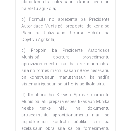
planu kona-ba utilizasaun rekursu bee nian
ba efeitu agríkola;
b) Formula no aprezenta ba Prezidente
Autoridade Munisipál proposta ida kona-ba
Planu ba Utilizasaun Rekursu Hídriku ba
Objetivu Agríkola;
c) Propoin ba Prezidente Autoridade
Munisipál abertura prosedimentu
aprovizionamentu nian ba ezekusaun obra
sira no fornesimentu sasán ne’ebé nesesáriu
ba konstrusaun, manutensaun, ka hadi’a
sistema irigasaun ba ai-horis agríkola sira;
d) Kolabora ho Servisu Aprovizionamentu
Munisipál atu prepara espesifikasaun téknika
ne’ebé tenke inklui iha dokumentu
prosedimentu aprovizionamentu nian ba
adjudikasaun kontratu públiku sira ba
ezekusaun obra sira ka ba fornesimentu