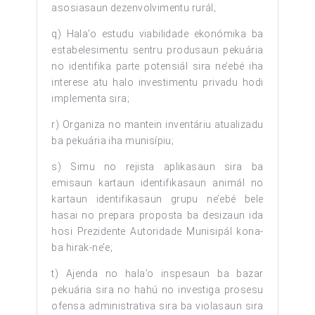
asosiasaun dezenvolvimentu rurál;
q) Hala’o estudu viabilidade ekonómika ba
estabelesimentu sentru produsaun pekuária
no identifika parte potensiál sira ne’ebé iha
interese atu halo investimentu privadu hodi
implementa sira;
r) Organiza no mantein inventáriu atualizadu
ba pekuária iha munisípiu;
s) Simu no rejista aplikasaun sira ba
emisaun kartaun identifikasaun animál no
kartaun identifikasaun grupu ne’ebé bele
hasai no prepara proposta ba desizaun ida
hosi Prezidente Autoridade Munisipál kona-
ba hirak-ne’e;
t) Ajenda no hala’o inspesaun ba bazar
pekuária sira no hahú no investiga prosesu
ofensa administrativa sira ba violasaun sira