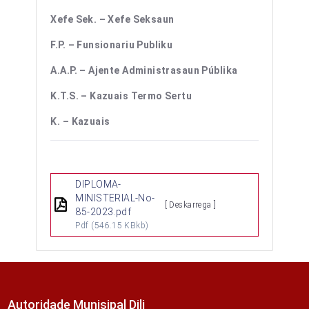
Xefe Sek. – Xefe Seksaun
F.P. – Funsionariu Publiku
A.A.P. – Ajente Administrasaun Públika
K.T.S. – Kazuais Termo Sertu
K. – Kazuais
DIPLOMA-
MINISTERIAL-No-
[ Deskarrega ]
85-2023.pdf
Pdf
(546.15 KBkb)
Autoridade Munisipal Dili