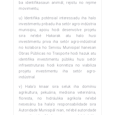
ba identifikasaun animál, rejistu no rejime
movimentu;
u) Identifika poténsial interessadu iha halo
investimentu pribadu iha setór agro-indústria
munisipiu, apoiu hodi desenvolve projetu
sira ne’ebé Hakarak atu halo husi
investimentu priva iha setór agro-indústrial
no kolabora ho Servisu Munisipal hanesan
Obras Públicas no Trasporte hodi hazuk atu
identifika investimentu públiku husi setór
infraestruturas hodi konretiza no viabiliza
projetu investimentu iha setór agro-
indústrial.
v) Hala’o knaar sira seluk iha domíniu
agrikultura, pekuária, medisina veterinária,
floresta, no hidráulika agríkola ne’ebé
nesesáriu ba hala’o responsabilidade sira
Autoridade Munisipál nian, ne’ebé autoridade