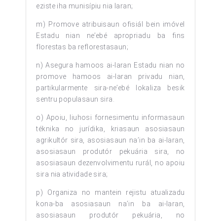
eziste iha munisípiu nia laran;
m) Promove atribuisaun ofisiál bein imóvel
Estadu nian ne’ebé apropriadu ba fins
florestas ba reflorestasaun;
n) Asegura hamoos ai-laran Estadu nian no
promove hamoos ai-laran privadu nian,
partikularmente sira-ne’ebé lokaliza besik
sentru populasaun sira.
o) Apoiu, liuhosi fornesimentu informasaun
téknika no jurídika, kriasaun asosiasaun
agrikultór sira, asosiasaun na’in ba ai-laran,
asosiasaun produtór pekuária sira, no
asosiasaun dezenvolvimentu rurál, no apoiu
sira nia atividade sira;
p) Organiza no mantein rejistu atualizadu
kona-ba asosiasaun na’in ba ai-laran,
asosiasaun produtór pekuária, no