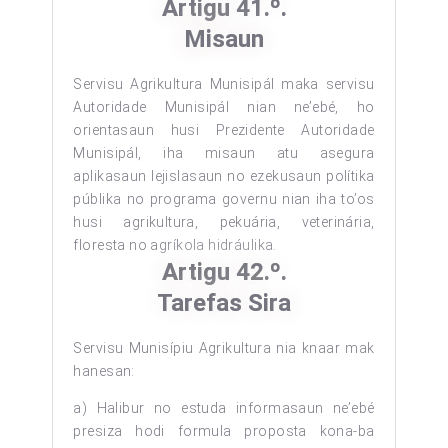
Artigu 41.º.
Misaun
Servisu Agrikultura Munisipál maka servisu
Autoridade Munisipál nian ne’ebé, ho
orientasaun husi Prezidente Autoridade
Munisipál, iha misaun atu asegura
aplikasaun lejislasaun no ezekusaun polítika
públika no programa governu nian iha to’os
husi agrikultura, pekuária, veterinária,
floresta no agríkola hidráulika.
Artigu 42.º.
Tarefas Sira
Servisu Munisípiu Agrikultura nia knaar mak
hanesan:
a) Halibur no estuda informasaun ne’ebé
presiza hodi formula proposta kona-ba