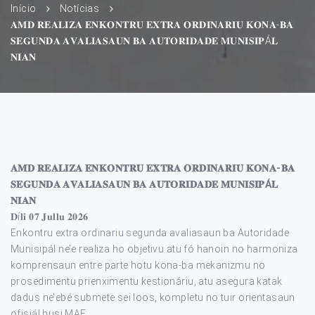
Início
Notícias
𝐀𝐌𝐃 𝐑𝐄𝐀𝐋𝐈𝐙𝐀 𝐄𝐍𝐊𝐎𝐍𝐓𝐑𝐔 𝐄𝐗𝐓𝐑𝐀 𝐎𝐑𝐃𝐈𝐍𝐀𝐑𝐈𝐔 𝐊𝐎𝐍𝐀-𝐁𝐀
𝐒𝐄𝐆𝐔𝐍𝐃𝐀 𝐀𝐕𝐀𝐋𝐈𝐀𝐒𝐀𝐔𝐍 𝐁𝐀 𝐀𝐔𝐓𝐎𝐑𝐈𝐃𝐀𝐃𝐄 𝐌𝐔𝐍𝐈𝐒𝐈𝐏Á𝐋
𝐍𝐈𝐀𝐍
𝐀𝐌𝐃 𝐑𝐄𝐀𝐋𝐈𝐙𝐀 𝐄𝐍𝐊𝐎𝐍𝐓𝐑𝐔 𝐄𝐗𝐓𝐑𝐀 𝐎𝐑𝐃𝐈𝐍𝐀𝐑𝐈𝐔 𝐊𝐎𝐍𝐀-𝐁𝐀
𝐒𝐄𝐆𝐔𝐍𝐃𝐀 𝐀𝐕𝐀𝐋𝐈𝐀𝐒𝐀𝐔𝐍 𝐁𝐀 𝐀𝐔𝐓𝐎𝐑𝐈𝐃𝐀𝐃𝐄 𝐌𝐔𝐍𝐈𝐒𝐈𝐏Á𝐋
𝐍𝐈𝐀𝐍
𝐃í𝐥𝐢 𝟎𝟕 𝐉𝐮𝐥𝐥𝐮 𝟐𝟎𝟐𝟔
Enkontru extra ordinariu segunda avaliasaun ba Autoridade
Munisipál ne’e realiza ho objetivu atu fó hanoin no harmoniza
komprensaun entre parte hotu kona-ba mekanizmu no
prosedimentu prienximentu kestionáriu, atu asegura katak
dadus ne’ebé submete sei loos, kompletu no tuir orientasaun
ofisiál husi MAE.