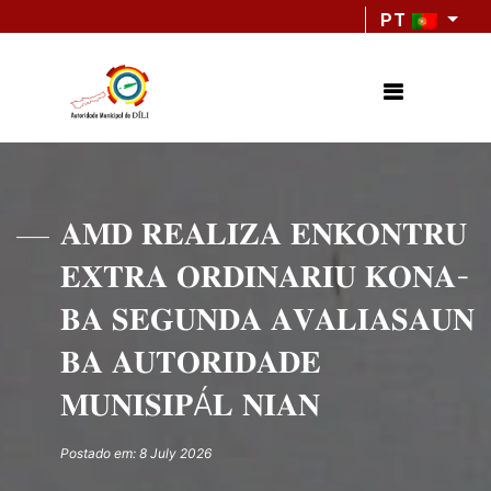
PT
𝐀𝐌𝐃 𝐑𝐄𝐀𝐋𝐈𝐙𝐀 𝐄𝐍𝐊𝐎𝐍𝐓𝐑𝐔
𝐄𝐗𝐓𝐑𝐀 𝐎𝐑𝐃𝐈𝐍𝐀𝐑𝐈𝐔 𝐊𝐎𝐍𝐀-
𝐁𝐀 𝐒𝐄𝐆𝐔𝐍𝐃𝐀 𝐀𝐕𝐀𝐋𝐈𝐀𝐒𝐀𝐔𝐍
𝐁𝐀 𝐀𝐔𝐓𝐎𝐑𝐈𝐃𝐀𝐃𝐄
𝐌𝐔𝐍𝐈𝐒𝐈𝐏Á𝐋 𝐍𝐈𝐀𝐍
Postado em: 8 July 2026