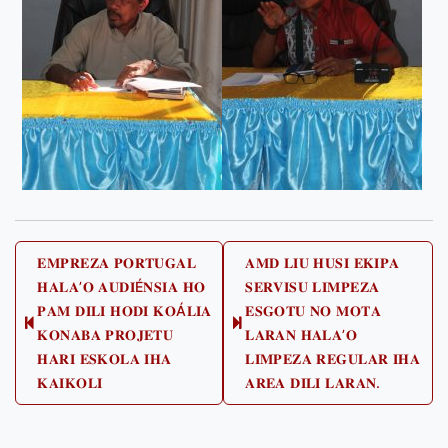
Post
𝐄𝐌𝐏𝐑𝐄𝐙𝐀 𝐏𝐎𝐑𝐓𝐔𝐆𝐀𝐋
𝐀𝐌𝐃 𝐋𝐈𝐔 𝐇𝐔𝐒𝐈 𝐄𝐊𝐈𝐏𝐀
𝐇𝐀𝐋𝐀’𝐎 𝐀𝐔𝐃𝐈É𝐍𝐒𝐈𝐀 𝐇𝐎
𝐒𝐄𝐑𝐕𝐈𝐒𝐔 𝐋𝐈𝐌𝐏𝐄𝐙𝐀
navigation
𝐏𝐀𝐌 𝐃𝐈𝐋𝐈 𝐇𝐎𝐃𝐈 𝐊𝐎Á𝐋𝐈𝐀
𝐄𝐒𝐆𝐎𝐓𝐔 𝐍𝐎 𝐌𝐎𝐓𝐀
Previous
Next
𝐊𝐎𝐍𝐀𝐁𝐀 𝐏𝐑𝐎𝐉𝐄𝐓𝐔
𝐋𝐀𝐑𝐀𝐍 𝐇𝐀𝐋𝐀’𝐎
post:
post:
𝐇𝐀𝐑𝐈 𝐄𝐒𝐊𝐎𝐋𝐀 𝐈𝐇𝐀
𝐋𝐈𝐌𝐏𝐄𝐙𝐀 𝐑𝐄𝐆𝐔𝐋𝐀𝐑 𝐈𝐇𝐀
𝐊𝐀𝐈𝐊𝐎𝐋𝐈
𝐀𝐑𝐄𝐀 𝐃𝐈𝐋𝐈 𝐋𝐀𝐑𝐀𝐍.