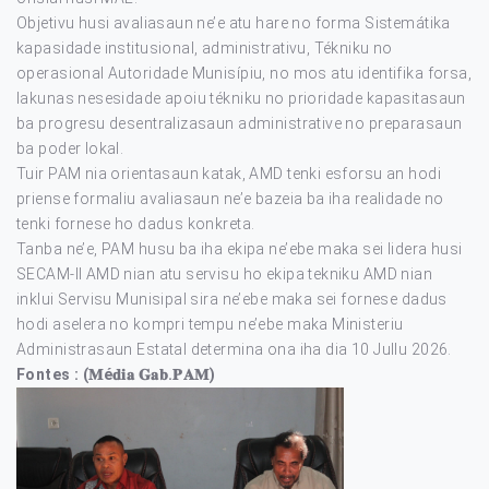
Objetivu husi avaliasaun ne’e atu hare no forma Sistemátika
kapasidade institusional, administrativu, Tékniku no
operasional Autoridade Munisípiu, no mos atu identifika forsa,
lakunas nesesidade apoiu tékniku no prioridade kapasitasaun
ba progresu desentralizasaun administrative no preparasaun
ba poder lokal.
Tuir PAM nia orientasaun katak, AMD tenki esforsu an hodi
priense formaliu avaliasaun ne’e bazeia ba iha realidade no
tenki fornese ho dadus konkreta.
Tanba ne’e, PAM husu ba iha ekipa ne’ebe maka sei lidera husi
SECAM-II AMD nian atu servisu ho ekipa tekniku AMD nian
inklui Servisu Munisipal sira ne’ebe maka sei fornese dadus
hodi aselera no kompri tempu ne’ebe maka Ministeriu
Administrasaun Estatal determina ona iha dia 10 Jullu 2026.
Fontes : (𝐌é𝐝𝐢𝐚 𝐆𝐚𝐛.𝐏𝐀𝐌)