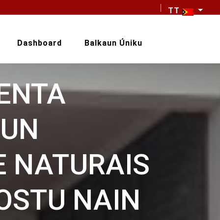
TT
Dashboard
Balkaun Úniku
ENTA
AUN
E NATURAIS
OSTU NAIN