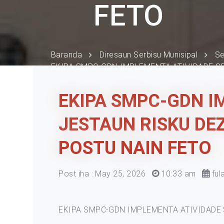
FETO
Baranda
Diresaun Serbisu Munisipal
Se
EKIPA SMPC-GDN IMPLEMENTA ATIVIDADE S
EKIPA SMPC-GDN I
JESTAUN RISKU DE
POSTU NAIN FETO
Post iha : May 25, 2026
10:33 am
ful
EKIPA SMPC-GDN IMPLEMENTA ATIVIDADE 