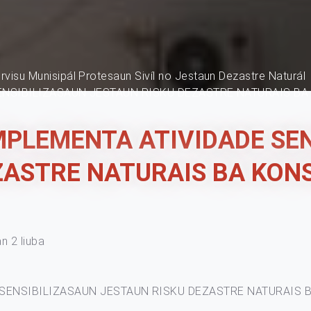
rvisu Munisipál Protesaun Sivíl no Jestaun Dezastre Naturál
ENSIBILIZASAUN JESTAUN RISKU DEZASTRE NATURAIS BA
MPLEMENTA ATIVIDADE SE
ZASTRE NATURAIS BA KONS
an 2 liuba
SENSIBILIZASAUN JESTAUN RISKU DEZASTRE NATURAIS B