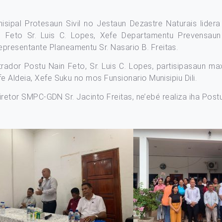
isipal Protesaun Sivil no Jestaun Dezastre Naturais lidera
 Feto Sr. Luis C. Lopes, Xefe Departamentu Prevensaun I
resentante Planeamentu Sr. Nasario B. Freitas.
nistrador Postu Nain Feto, Sr. Luis C. Lopes, partisipasau
e Aldeia, Xefe Suku no mos Funsionario Munisipiu Dili.
 Diretor SMPC-GDN Sr. Jacinto Freitas, ne’ebé realiza iha Post