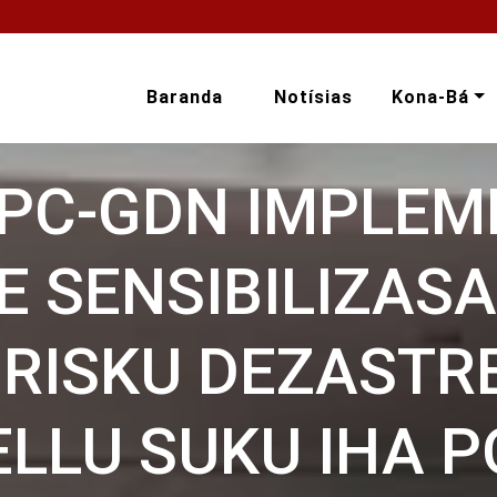
Baranda
Notísias
Kona-Bá
MPC-GDN IMPLEM
E SENSIBILIZAS
 RISKU DEZASTR
LLU SUKU IHA P