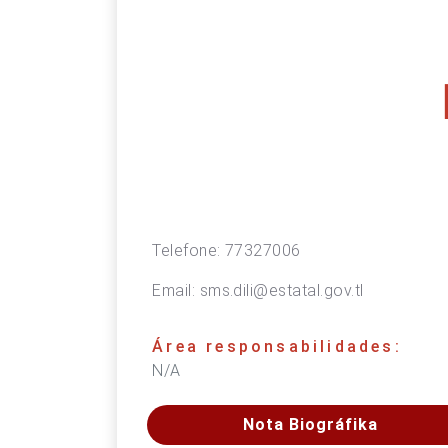
Telefone:
77327006
Email:
sms.dili@estatal.gov.tl
Área responsabilidades:
N/A
Nota Biográfika