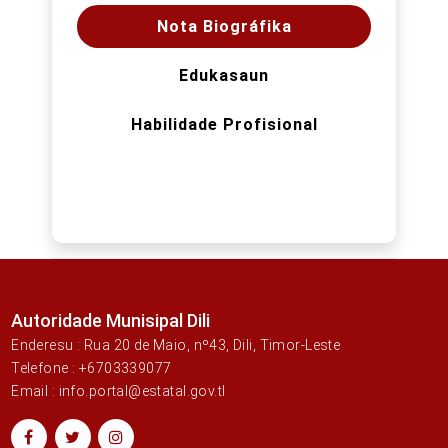
Nota Biográfika
Edukasaun
Habilidade Profisional
Autoridade Munisipal Dili
Enderesu : Rua 20 de Maio, nº43, Dili, Timor-Leste
Telefone : +6703339077
Email : info.portal@estatal.gov.tl