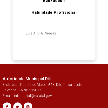
Edukasaun
Habilidade Profisional
Luis A. C. G. Viegas
Autoridade Munisipal Dili
Enderesu : Rua 20 de Maio, nº43, Dili, Timor-Leste
Telefone : +6703339077
Email : info.portal@estatal.gov.tl