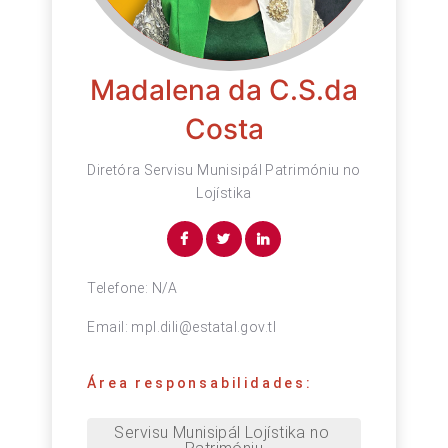
Madalena da C.S.da
Costa
Diretóra Servisu Munisipál Patrimóniu no
Lojístika
Telefone:
N/A
Email:
mpl.dili@estatal.gov.tl
Área responsabilidades:
Servisu Munisipál Lojístika no 