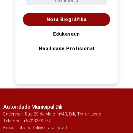
Patrimóniu
Nota Biográfika
Edukasaun
Habilidade Profisional
Autoridade Munisipal Dili
Enderesu : Rua 20 de Maio, nº43, Dili, Timor-Leste
Telefone : +6703339077
Email : info.portal@estatal.gov.tl