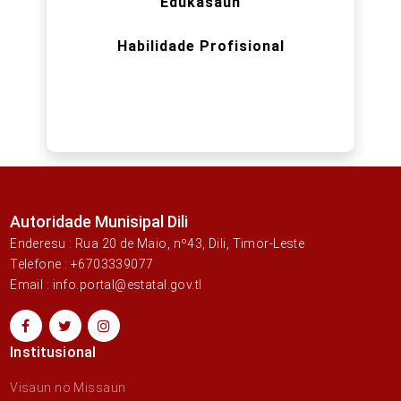
Edukasaun
Habilidade Profisional
Autoridade Munisipal Dili
Enderesu : Rua 20 de Maio, nº43, Dili, Timor-Leste
Telefone : +6703339077
Email : info.portal@estatal.gov.tl
Institusional
Visaun no Missaun