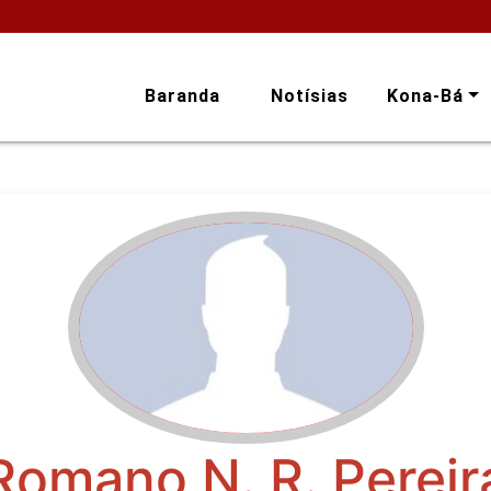
Baranda
Notísias
Kona-Bá
Romano N. R. Pereir