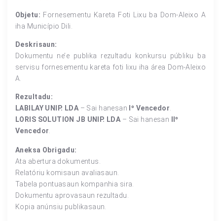
Objetu:
Fornesementu Kareta Foti Lixu ba Dom-Aleixo A
iha Município Dili.
Deskrisaun:
Dokumentu ne’e publika rezultadu konkursu públiku ba
servisu fornesementu kareta foti lixu iha área Dom-Aleixo
A.
Rezultadu:
LABILAY UNIP. LDA
– Sai hanesan
Iº Vencedor
.
LORIS SOLUTION JB UNIP. LDA
– Sai hanesan
IIº
Vencedor
.
Aneksa Obrigadu:
Ata abertura dokumentus.
Relatóriu komisaun avaliasaun.
Tabela pontuasaun kompanhia sira.
Dokumentu aprovasaun rezultadu.
Kopia anúnsiu publikasaun.