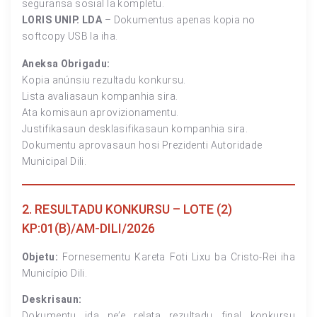
seguransa sosial la kompletu.
LORIS UNIP. LDA
– Dokumentus apenas kopia no
softcopy USB la iha.
Aneksa Obrigadu:
Kopia anúnsiu rezultadu konkursu.
Lista avaliasaun kompanhia sira.
Ata komisaun aprovizionamentu.
Justifikasaun desklasifikasaun kompanhia sira.
Dokumentu aprovasaun hosi Prezidenti Autoridade
Municipal Dili.
2. RESULTADU KONKURSU – LOTE (2)
KP:01(B)/AM-DILI/2026
Objetu:
Fornesementu Kareta Foti Lixu ba Cristo-Rei iha
Município Dili.
Deskrisaun:
Dokumentu ida ne’e relata rezultadu final konkursu