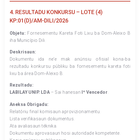
4. RESULTADU KONKURSU – LOTE (4)
KP:01(D)/AM-DILI/2026
Objetu:
Fornesementu Kareta Foti Lixu ba Dom-Aleixo B
iha Município Dili.
Deskrisaun:
Dokumentu ida ne’e mak anúnsiu ofisial kona-ba
rezultadu konkursu públiku ba fornesementu kareta foti
lixu ba área Dom-Aleixo B.
Rezultadu:
LABILAY UNIP. LDA
– Sai hanesan
Iº Vencedor
.
Aneksa Obrigadu:
Relatóriu final komisaun aprovizionamentu.
Lista verifikasaun dokumentus.
Ata avaliasaun téknika.
Dokumentu aprovasaun hosi autoridade kompetente.