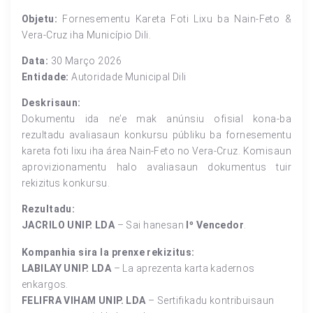
Objetu:
Fornesementu Kareta Foti Lixu ba Nain-Feto &
Vera-Cruz iha Município Dili.
Data:
30 Março 2026
Entidade:
Autoridade Municipal Dili
Deskrisaun:
Dokumentu ida ne’e mak anúnsiu ofisial kona-ba
rezultadu avaliasaun konkursu públiku ba fornesementu
kareta foti lixu iha área Nain-Feto no Vera-Cruz. Komisaun
aprovizionamentu halo avaliasaun dokumentus tuir
rekizitus konkursu.
Rezultadu:
JACRILO UNIP. LDA
– Sai hanesan
Iº Vencedor
.
Kompanhia sira la prenxe rekizitus:
LABILAY UNIP. LDA
– La aprezenta karta kadernos
enkargos.
FELIFRA VIHAM UNIP. LDA
– Sertifikadu kontribuisaun