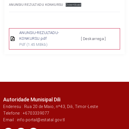
ANUNSIU REZULTADU KONKURSU
Download
ANUNSIU-REZULTADU-
KONKURSU.pdf
[ Deskarrega ]
Pdf
(1.45 MBkb)
Autoridade Munisipal Dili
Enderesu : Rua 20 de Maio, nº43, Dili, Timor-Leste
Telefone : +6703339077
Email : info.portal@estatal.gov.tl