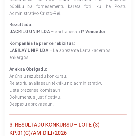
públiku ba fornesementu kareta foti lixu iha Postu
Administrativo Cristo-Rei.
Rezultadu:
JACRILO UNIP. LDA
– Sai hanesan
Iº Vencedor
.
Kompanhia la prenxe rekizitus:
LABILAY UNIP. LDA
– La aprezenta karta kadernos
enkargos.
Aneksa Obrigadu:
Anúnsiu rezultadu konkursu.
Relatóriu avaliasaun tékniku no administrativu.
Lista prezensa komisaun.
Dokumentus justificativu.
Despaxu aprovasaun.
3. RESULTADU KONKURSU – LOTE (3)
KP:01(C)/AM-DILI/2026