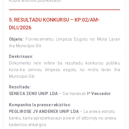
Kopia anúnsiu publikasaun.
5. RESULTADU KONKURSU – KP:02/AM-
DILI/2026
Objetu:
Fornecementu Limpeza Esgotu no Mota Laran
iha Município Dili.
Deskrisaun:
Dokumentu ne’e refere ba rezultadu konkursu públiku
kona-ba servisu limpeza esgotu no mota laran iha
Município Dili.
Rezultadu:
SENECA ZENO UNIP. LDA
– Sai hanesan
Iº Vencedor
.
Kompanhia la prenxe rekizitus:
PEGLIROSE JV ANDENEX UNIP. LDA
– La anexa estratu
banku, karta aprezentasaun power of attorney no anexa
kadernos enkargos.