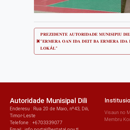
Post
𝐏𝐑𝐄𝐙𝐈𝐃𝐄𝐍𝐓𝐄 𝐀𝐔𝐓𝐎𝐑𝐈𝐃𝐀𝐃𝐄 𝐌𝐔𝐍𝐈𝐒𝐈𝐏𝐈𝐔 𝐃𝐈
“𝐄𝐑𝐌𝐄𝐑𝐀 𝐎𝐀𝐍 𝐈𝐃𝐀 𝐃𝐄𝐈𝐓 𝐁𝐀 𝐄𝐑𝐌𝐄𝐑𝐀 𝐈𝐃𝐀 
Prev
𝐋𝐎𝐊Á𝐋”
navigation
post:
Autoridade Munisipal Dili
Institusi
Enderesu : Rua 20 de Maio, nº43, Dili,
Visaun no 
Timor-Leste
Membru Ko
Telefone : +6703339077
Email : info.portal@estatal.gov.tl