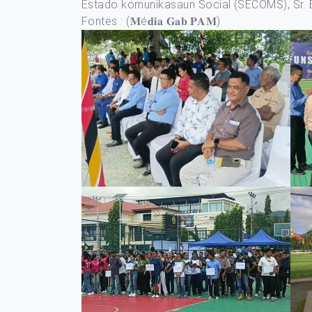
Estado komunikasaun Social (SECOMS), Sr. E
Fontes : (𝐌é𝐝𝐢𝐚 𝐆𝐚𝐛.𝐏𝐀𝐌)