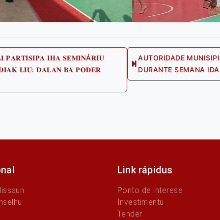
𝐈 𝐏𝐀𝐑𝐓𝐈𝐒𝐈𝐏𝐀 𝐈𝐇𝐀 𝐒𝐄𝐌𝐈𝐍Á𝐑𝐈𝐔
AUTORIDADE MUNISIPI
𝐃𝐈𝐀𝐊 𝐋𝐈𝐔: 𝐃𝐀𝐋𝐀𝐍 𝐁𝐀 𝐏𝐎𝐃𝐄𝐑
DURANTE SEMANA IDA 
ious
onal
Link rápidus
Missaun
Ponto de interese
nselhu
Investimentu
Tender