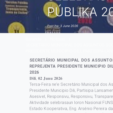
PÚBLIKA 2
Post iha: 3 June 2026
Baranda
Notísias
SECRETÁRIO MUNICIPAL DOS ASSUNTOS SOCI
PRESIDENTE MUNICIPIO DILI, PARTISIPA L
SECRETÁRIO MUNICIPAL DOS ASSUNTOS 
REPREJENTA PRESIDENTE MUNICIPIO D
2026
𝐃𝐢𝐥𝐢, 𝟎𝟐 𝐉𝐮𝐧𝐮 𝟐𝟎𝟐𝟔
Tersa-Feira ne’e Secretário Municipal dos A
Presidente Municipio Dili, Partisipa Lansa
Asesivel, Responsivu, Responsivu, Transparen
Aktividade selebrasaun loron Nasional FUNS
Estado Kooperativa, Eng. Arsénio Pereira da 