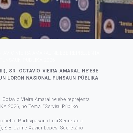
CTAVIO VIEIRA AMARAL NE’EBE REPREJENTA
 FUNSAUN PÚBLIKA 2026
), SR. OCTAVIO VIEIRA AMARAL NE’EBE
AUN LORON NASIONAL FUNSAUN PÚBLIKA
. Octavio Vieira Amaral ne’ebe reprejenta
IKA 2026, ho Tema: “Servisu Públiko
 hetan Partisipasaun husi Secretário
), S.E. Jaime Xavier Lopes, Secretário