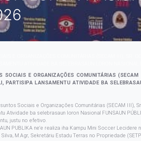
026
AIS E ORGANIZAÇÕES COMUNITÁRIAS (SECAM III), SR. O
ANSAMENTU ATIVIDADE BA SELEBRASAUN LORON NASIONAL
SOCIAIS E ORGANIZAÇÕES COMUNITÁRIAS (SECAM III
ILI, PARTISIPA LANSAMENTU ATIVIDADE BA SELEBRAS
ssuntos Sociais e Organizações Comunitárias (SECAM III), Sr
mentu Atividade ba selebrasaun loron Nasional FUNSAUN PÚBL
tu, justu no efetivo.
AUN PUBLIKA ne’e realiza iha Kampu Mini Soccer Lecidere no
Silva, M.Agr, Sekretáriu Estadu Terras no Propriedade (SETP