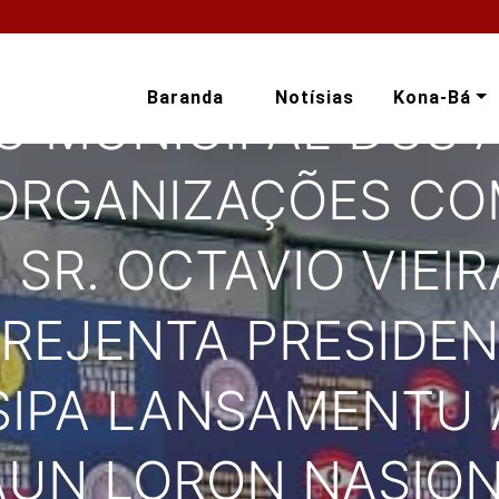
Baranda
Notísias
Kona-Bá
O MUNICIPAL DOS
 ORGANIZAÇÕES CO
), SR. OCTAVIO VIE
PREJENTA PRESIDEN
TISIPA LANSAMENTU 
AUN LORON NASIO