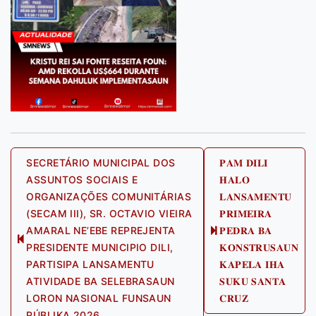
Post
SECRETÁRIO MUNICIPAL DOS
𝐏𝐀𝐌 𝐃𝐈𝐋𝐈
ASSUNTOS SOCIAIS E
𝐇𝐀𝐋𝐎
navigation
ORGANIZAÇÕES COMUNITÁRIAS
𝐋𝐀𝐍𝐒𝐀𝐌𝐄𝐍𝐓𝐔
(SECAM III), SR. OCTAVIO VIEIRA
𝐏𝐑𝐈𝐌𝐄𝐈𝐑𝐀
AMARAL NE’EBE REPREJENTA
𝐏𝐄𝐃𝐑𝐀 𝐁𝐀
Next
Previous
PRESIDENTE MUNICIPIO DILI,
𝐊𝐎𝐍𝐒𝐓𝐑𝐔𝐒𝐀𝐔𝐍
post:
post:
PARTISIPA LANSAMENTU
𝐊𝐀𝐏𝐄𝐋𝐀 𝐈𝐇𝐀
ATIVIDADE BA SELEBRASAUN
𝐒𝐔𝐊𝐔 𝐒𝐀𝐍𝐓𝐀
LORON NASIONAL FUNSAUN
𝐂𝐑𝐔𝐙
PÚBLIKA 2026