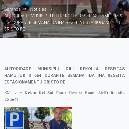
Baranda
Notísias
AUTORIDADE MUNISIPIU DILI REKOLLA RESEITAS HAMUTUK $
664 DURANTE SEMANA IDA IHA RESEITA ESTASIONAMENTU
CRISTO REI
AUTORIDADE MUNISIPIU DILI REKOLLA RESEITAS
HAMUTUK $ 664 DURANTE SEMANA IDA IHA RESEITA
ESTASIONAMENTU CRISTO REI
SM-Tv – 𝐊𝐫𝐢𝐬𝐭𝐮 𝐑𝐞𝐢 𝐒𝐚𝐢 𝐅𝐨𝐧𝐭𝐞 𝐑𝐞𝐬𝐞𝐢𝐭𝐚 𝐅𝐨𝐮𝐧: 𝐀𝐌𝐃 𝐑𝐞𝐤𝐨𝐥𝐥𝐚
𝐔𝐒$𝟔𝟔𝟒