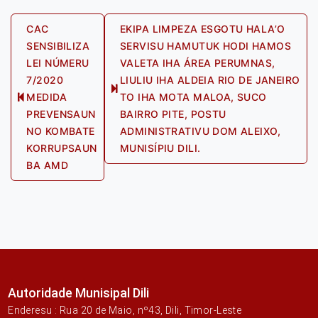
Post
CAC
EKIPA LIMPEZA ESGOTU HALA’O
SENSIBILIZA
SERVISU HAMUTUK HODI HAMOS
navigation
LEI NÚMERU
VALETA IHA ÁREA PERUMNAS,
7/2020
LIULIU IHA ALDEIA RIO DE JANEIRO
Next
MEDIDA
TO IHA MOTA MALOA, SUCO
Previous
post:
PREVENSAUN
BAIRRO PITE, POSTU
post:
NO KOMBATE
ADMINISTRATIVU DOM ALEIXO,
KORRUPSAUN
MUNISÍPIU DILI.
BA AMD
Autoridade Munisipal Dili
Enderesu : Rua 20 de Maio, nº43, Dili, Timor-Leste