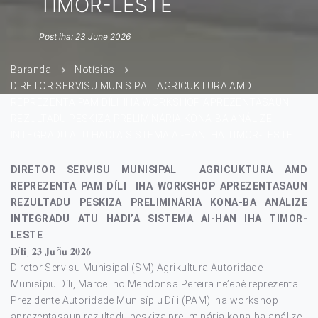
TIMOR-LESTE
Post iha: 23 June 2026
Baranda
Notísias
DIRETOR SERVISU MUNISIPAL AGRICUKTURA AMD
REPREZENTA PAM DÍLI IHA WORKSHOP APREZENTASAUN
REZULTADU PESKIZA PRELIMINÁRIA KONA-BA ANÁLIZE
INTEGRADU ATU HADI’A SISTEMA AI-HAN IHA TIMOR-LESTE
DIRETOR SERVISU MUNISIPAL AGRICUKTURA AMD
REPREZENTA PAM DÍLI IHA WORKSHOP APREZENTASAUN
REZULTADU PESKIZA PRELIMINÁRIA KONA-BA ANÁLIZE
INTEGRADU ATU HADI’A SISTEMA AI-HAN IHA TIMOR-
LESTE
𝐃í𝐥𝐢, 𝟐𝟑 𝐉𝐮ñ𝐮 𝟐𝟎𝟐𝟔
Diretor Servisu Munisipal (SM) Agrikultura Autoridade
Munisípiu Díli, Marcelino Mendonsa Pereira ne’ebé reprezenta
Prezidente Autoridade Munisípiu Díli (PAM) iha workshop
aprezentasaun rezultadu peskiza preliminária kona-ba análize