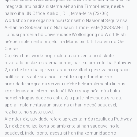
integradu atu hadi’a sistema ai-han iha Timor-Leste, ne’ebé
hala’o iha UN Office, Kaikoli, Díli, tersa-feira (23/06).
Workshop ne’e organiza husi Conselho Nasional Seguransa
Ai-han no Soberania no Nutrisaun Timor-Leste (CNSSAN-TL)
liu husi parseria ho Universidade Wollongong no WorldFish,
ne’ebé implementa projetu iha Munisípiu Díli, Lautém no Oé-
Cusse.
Objetivu husi workshop mak atu aprezenta no diskute
rezultadu peskiza sistema ai-han, partikularmente iha Pathway
2, ne’ebé foka ba aprezentasaun rezultadu peskiza no opsaun
polítika relevante sira hodi identifika oportunidade no
prioridade programa servisu ne’ebé bele implementa liu husi
koordenasaun interministeriál. Workshop ne’e mós buka
hametin kapasidade no estratéjia parte interesada sira atu
apoia implementasaun sistema ai-han ne’ebé saudavel,
reziliente no sustentavel.
Aleinde ne’e, atividade refere aprezenta mós rezultadu Pathway
3, ne’ebé analiza kona-ba ambiente ai-han saudavel no la
saudavel, inklui pontu asesu ai-han iha komunidade no