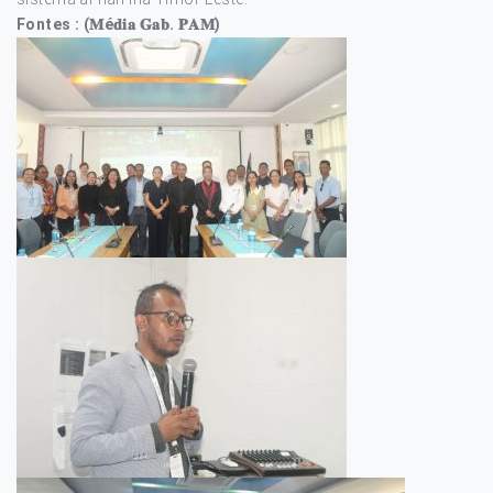
Fontes : (𝐌é𝐝𝐢𝐚 𝐆𝐚𝐛. 𝐏𝐀𝐌)