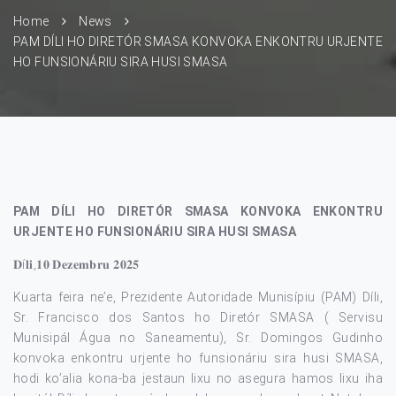
Home
News
PAM DÍLI HO DIRETÓR SMASA KONVOKA ENKONTRU URJENTE
HO FUNSIONÁRIU SIRA HUSI SMASA
PAM DÍLI HO DIRETÓR SMASA KONVOKA ENKONTRU
URJENTE HO FUNSIONÁRIU SIRA HUSI SMASA
𝐃í𝐥𝐢,𝟏𝟎 𝐃𝐞𝐳𝐞𝐦𝐛𝐫𝐮 𝟐𝟎𝟐𝟓
Kuarta feira ne’e, Prezidente Autoridade Munisípiu (PAM) Díli,
Sr. Francisco dos Santos ho Diretór SMASA ( Servisu
Munisipál Água no Saneamentu), Sr. Domingos Gudinho
konvoka enkontru urjente ho funsionáriu sira husi SMASA,
hodi ko’alia kona-ba jestaun lixu no asegura hamos lixu iha