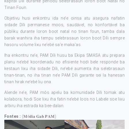
kapitál Díli durante períodu selebrasaun loron boot Natal no
Tinan Foun.
Objetivu husi enkontru ida ne’e oinsa atu asegura nafatin
sidade Díli permanese moos, saudável, no konfortável ba
públiku durante loron boot natal no tinan foun, tamba dala
barak wanhira iha tempu selebrasaun loron boot Díli sempre
hasoru volume lixu ne’ebé sa’e maka’as.
Iha enkontru ne’e, PAM Díli husu ba Ekipa SMASA atu prepara
planu ne’ebé koordenadu no efisiente hodi bele responde ba
kestaun lixu iha sidade Díli, ne’ebé aumenta iha selebrasaun
tinan-tinan, no iha tinan ne’e PAM Díli garante sei la hanesan
tinan hirak ne’ebé liu ona.
Alende ne’e, PAM mós apelu ba komunidade Díli tomak atu
kolabora, hodi Soe lixu iha fatin ne’ebé loos no Labele soe lixu
arbiru iha estrada ka bee-dalan.
Fontes :
(𝐌é𝐝𝐢𝐚 𝐆𝐚𝐛.𝐏𝐀𝐌)