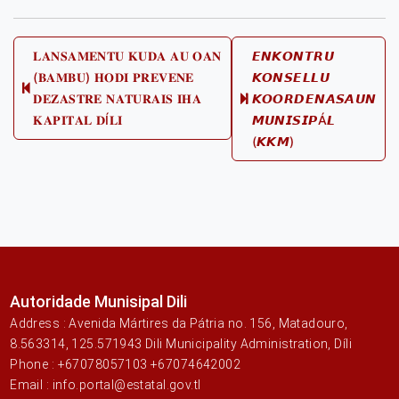
Post
𝐋𝐀𝐍𝐒𝐀𝐌𝐄𝐍𝐓𝐔 𝐊𝐔𝐃𝐀 𝐀𝐔 𝐎𝐀𝐍
𝙀𝙉𝙆𝙊𝙉𝙏𝙍𝙐
(𝐁𝐀𝐌𝐁𝐔) 𝐇𝐎𝐃𝐈 𝐏𝐑𝐄𝐕𝐄𝐍𝐄
𝙆𝙊𝙉𝙎𝙀𝙇𝙇𝙐
navigation
Previous
𝐃𝐄𝐙𝐀𝐒𝐓𝐑𝐄 𝐍𝐀𝐓𝐔𝐑𝐀𝐈𝐒 𝐈𝐇𝐀
𝙆𝙊𝙊𝙍𝘿𝙀𝙉𝘼𝙎𝘼𝙐𝙉
Next
post:
𝐊𝐀𝐏𝐈𝐓𝐀𝐋 𝐃Í𝐋𝐈
𝙈𝙐𝙉𝙄𝙎𝙄𝙋Á𝙇
post:
(𝙆𝙆𝙈)
Autoridade Munisipal Dili
Address : Avenida Mártires da Pátria no. 156, Matadouro,
8.563314, 125.571943 Dili Municipality Administration, Díli
Phone : +67078057103 +67074642002
Email : info.portal@estatal.gov.tl