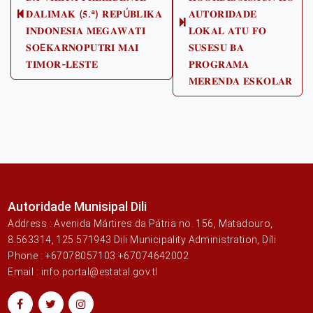
𝐃𝐀𝐋𝐈𝐌𝐀𝐊 (𝟓.ª) 𝐑𝐄𝐏Ú𝐁𝐋𝐈𝐊𝐀
𝐀𝐔𝐓𝐎𝐑𝐈𝐃𝐀𝐃𝐄
Previous
Next
𝐈𝐍𝐃𝐎𝐍𝐄𝐒𝐈𝐀 𝐌𝐄𝐆𝐀𝐖𝐀𝐓𝐈
𝐋𝐎𝐊𝐀𝐋 𝐀𝐓𝐔 𝐅𝐎
post:
post:
𝐒𝐎E𝐊𝐀𝐑𝐍𝐎𝐏𝐔𝐓𝐑𝐈 𝐌𝐀𝐈
𝐒𝐔𝐒𝐄𝐒𝐔 𝐁𝐀
𝐓𝐈𝐌𝐎𝐑-𝐋𝐄𝐒𝐓𝐄
𝐏𝐑𝐎𝐆𝐑𝐀𝐌𝐀
𝐌𝐄𝐑𝐄𝐍𝐃𝐀 𝐄𝐒𝐊𝐎𝐋𝐀𝐑
Autoridade Munisipal Dili
Address : Avenida Mártires da Pátria no. 156, Matadouro,
8.563314, 125.571943 Dili Municipality Administration, Díli
Phone : +67078057103 +67074642002
Email : info.portal@estatal.gov.tl