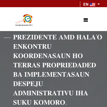
EN
𝐏𝐑𝐄𝐙𝐈𝐃𝐄𝐍𝐓𝐄 𝐀𝐌𝐃 𝐇𝐀𝐋𝐀’𝐎
𝐄𝐍𝐊𝐎𝐍𝐓𝐑𝐔
𝐊𝐎𝐎𝐑𝐃𝐄𝐍𝐀𝐒𝐀𝐔𝐍 𝐇𝐎
𝐓𝐄𝐑𝐑𝐀𝐒 𝐏𝐑𝐎𝐏𝐑𝐈𝐄𝐃𝐀𝐃𝐄𝐃
𝐁𝐀 𝐈𝐌𝐏𝐋𝐄𝐌𝐄𝐍𝐓𝐀𝐒𝐀𝐔𝐍
𝐃𝐄𝐒𝐏𝐄𝐉𝐔
𝐀𝐃𝐌𝐈𝐍𝐈𝐒𝐓𝐑𝐀𝐓𝐈𝐕𝐔 𝐈𝐇𝐀
𝐒𝐔𝐊𝐔 𝐊𝐎𝐌𝐎𝐑𝐎.