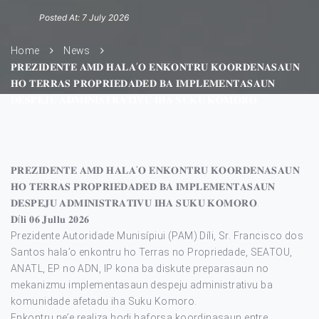
Posted At: 7 July 2026
Home
News
𝐏𝐑𝐄𝐙𝐈𝐃𝐄𝐍𝐓𝐄 𝐀𝐌𝐃 𝐇𝐀𝐋𝐀’𝐎 𝐄𝐍𝐊𝐎𝐍𝐓𝐑𝐔 𝐊𝐎𝐎𝐑𝐃𝐄𝐍𝐀𝐒𝐀𝐔𝐍
𝐇𝐎 𝐓𝐄𝐑𝐑𝐀𝐒 𝐏𝐑𝐎𝐏𝐑𝐈𝐄𝐃𝐀𝐃𝐄𝐃 𝐁𝐀 𝐈𝐌𝐏𝐋𝐄𝐌𝐄𝐍𝐓𝐀𝐒𝐀𝐔𝐍
𝐃𝐄𝐒𝐏𝐄𝐉𝐔 𝐀𝐃𝐌𝐈𝐍𝐈𝐒𝐓𝐑𝐀𝐓𝐈𝐕𝐔 𝐈𝐇𝐀 𝐒𝐔𝐊𝐔 𝐊𝐎𝐌𝐎𝐑𝐎.
𝐏𝐑𝐄𝐙𝐈𝐃𝐄𝐍𝐓𝐄 𝐀𝐌𝐃 𝐇𝐀𝐋𝐀’𝐎 𝐄𝐍𝐊𝐎𝐍𝐓𝐑𝐔 𝐊𝐎𝐎𝐑𝐃𝐄𝐍𝐀𝐒𝐀𝐔𝐍
𝐇𝐎 𝐓𝐄𝐑𝐑𝐀𝐒 𝐏𝐑𝐎𝐏𝐑𝐈𝐄𝐃𝐀𝐃𝐄𝐃 𝐁𝐀 𝐈𝐌𝐏𝐋𝐄𝐌𝐄𝐍𝐓𝐀𝐒𝐀𝐔𝐍
𝐃𝐄𝐒𝐏𝐄𝐉𝐔 𝐀𝐃𝐌𝐈𝐍𝐈𝐒𝐓𝐑𝐀𝐓𝐈𝐕𝐔 𝐈𝐇𝐀 𝐒𝐔𝐊𝐔 𝐊𝐎𝐌𝐎𝐑𝐎.
𝐃í𝐥𝐢 𝟎𝟔 𝐉𝐮𝐥𝐥𝐮 𝟐𝟎𝟐𝟔
Prezidente Autoridade Munisípiui (PAM) Díli, Sr. Francisco dos
Santos hala’o enkontru ho Terras no Propriedade, SEATOU,
ANATL, EP no ADN, IP kona ba diskute preparasaun no
mekanizmu implementasaun despeju administrativu ba
komunidade afetadu iha Suku Komoro.
Enkontru ne’e realiza hodi haforsa koordinasaun entre