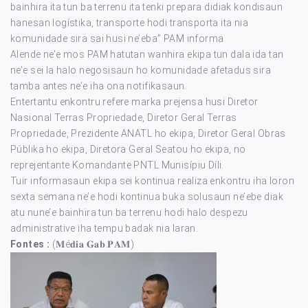
bainhira ita tun ba terrenu ita tenki prepara didiak kondisaun
hanesan logístika, transporte hodi transporta ita nia
komunidade sira sai husi ne’eba” PAM informa
Alende ne’e mos PAM hatutan wanhira ekipa tun dala ida tan
ne’e sei la halo negosisaun ho komunidade afetadus sira
tamba antes ne’e iha ona notifikasaun.
Entertantu enkontru refere marka prejensa husi Diretor
Nasional Terras Propriedade, Diretor Geral Terras
Propriedade, Prezidente ANATL ho ekipa, Diretor Geral Obras
Públika ho ekipa, Diretora Geral Seatou ho ekipa, no
reprejentante Komandante PNTL Munisípiu Díli.
Tuir informasaun ekipa sei kontinua realiza enkontru iha loron
sexta semana ne’e hodi kontinua buka solusaun ne’ebe diak
atu nune’e bainhira tun ba terrenu hodi halo despezu
administrative iha tempu badak nia laran.
Fontes :
(𝐌é𝐝𝐢𝐚 𝐆𝐚𝐛.𝐏𝐀𝐌)