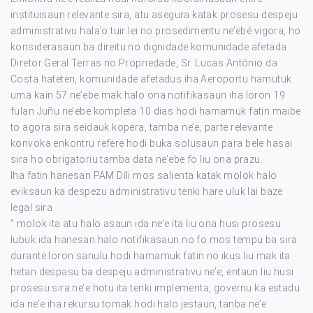
instituisaun relevante sira, atu asegura katak prosesu despeju
administrativu hala’o tuir lei no prosedimentu ne’ebé vigora, ho
konsiderasaun ba direitu no dignidade komunidade afetada.
Diretor Geral Terras no Propriedade, Sr. Lucas António da
Costa hateten, komunidade afetadus iha Aeroportu hamutuk
uma kain 57 ne’ebe mak halo ona notifikasaun iha loron 19
fulan Juñu ne’ebe kompleta 10 dias hodi hamamuk fatin maibe
to agora sira seidauk kopera, tamba ne’e, parte relevante
konvoka enkontru refere hodi buka solusaun para bele hasai
sira ho obrigatoriu tamba data ne’ebe fo liu ona prazu.
Iha fatin hanesan PAM Díli mos salienta katak molok halo
eviksaun ka despezu administrativu tenki hare uluk lai baze
legal sira
“ molok ita atu halo asaun ida ne’e ita liu ona husi prosesu
lubuk ida hanesan halo notifikasaun no fo mos tempu ba sira
durante loron sanulu hodi hamamuk fatin no ikus liu mak ita
hetan despasu ba despeju administrativu ne’e, entaun liu husi
prosesu sira ne’e hotu ita tenki implementa, governu ka estadu
ida ne’e iha rekursu tomak hodi halo jestaun, tanba ne’e