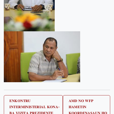
Post
𝐄𝐍𝐊𝐎𝐍𝐓𝐑𝐔
𝐀𝐌𝐃 𝐍𝐎 𝐖𝐅𝐏
𝐈𝐍𝐓𝐄𝐑𝐌𝐈𝐍𝐈𝐒𝐓𝐄𝐑𝐈𝐀𝐋 𝐊𝐎𝐍𝐀-
𝐇𝐀𝐌𝐄𝐓𝐈𝐍
navigation
𝐁𝐀 𝐕𝐈𝐙𝐈𝐓𝐀 𝐏𝐑𝐄𝐙𝐈𝐃𝐄𝐍𝐓𝐄
𝐊𝐎𝐎𝐑𝐃𝐄𝐍𝐀𝐒𝐀𝐔𝐍 𝐇𝐎