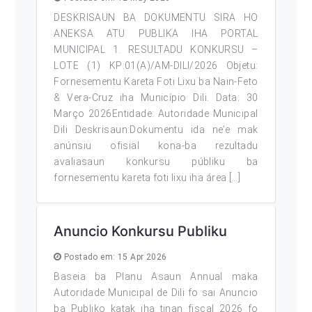
DESKRISAUN BA DOKUMENTU SIRA HO
ANEKSA ATU PUBLIKA IHA PORTAL
MUNICIPAL 1. RESULTADU KONKURSU –
LOTE (1) KP:01(A)/AM-DILI/2026 Objetu:
Fornesementu Kareta Foti Lixu ba Nain-Feto
& Vera-Cruz iha Município Dili. Data: 30
Março 2026Entidade: Autoridade Municipal
Dili Deskrisaun:Dokumentu ida ne’e mak
anúnsiu ofisial kona-ba rezultadu
avaliasaun konkursu públiku ba
fornesementu kareta foti lixu iha área […]
Anuncio Konkursu Publiku
Postado em: 15 Apr 2026
Baseia ba Planu Asaun Annual maka
Autoridade Municipal de Dili fo sai Anuncio
ba Publiko katak iha tinan fiscal 2026 fo