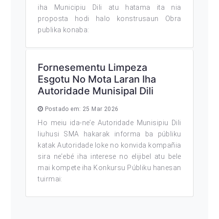
iha Municipiu Dili atu hatama ita nia
proposta hodi halo konstrusaun Obra
publika konaba:
Fornesementu Limpeza
Esgotu No Mota Laran Iha
Autoridade Munisipal Dili
Postado em: 25 Mar 2026
Ho meiu ida-ne’e Autoridade Munisipiu Dili
liuhusi SMA hakarak informa ba públiku
katak Autoridade loke no konvida kompañia
sira ne’ebé iha interese no elijibel atu bele
mai kompete iha Konkursu Públiku hanesan
tuirmai: