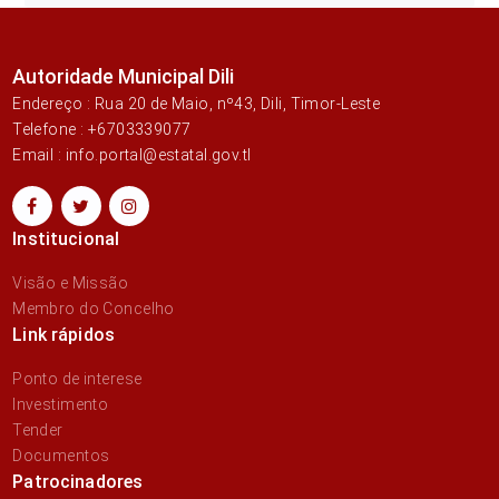
Autoridade Municipal Dili
Endereço : Rua 20 de Maio, nº43, Dili, Timor-Leste
Telefone : +6703339077
Email : info.portal@estatal.gov.tl
Institucional
Visão e Missão
Membro do Concelho
Link rápidos
Ponto de interese
Investimento
Tender
Documentos
Patrocinadores