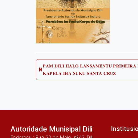
Post
𝐏𝐀𝐌 𝐃𝐈𝐋𝐈 𝐇𝐀𝐋𝐎 𝐋𝐀𝐍𝐒𝐀𝐌𝐄𝐍𝐓𝐔 𝐏𝐑𝐈𝐌𝐄𝐈𝐑𝐀
Prev
𝐊𝐀𝐏𝐄𝐋𝐀 𝐈𝐇𝐀 𝐒𝐔𝐊𝐔 𝐒𝐀𝐍𝐓𝐀 𝐂𝐑𝐔𝐙
post:
navigation
Autoridade Munisipal Dili
Institusi
Enderesu : Rua 20 de Maio, nº43, Dili,