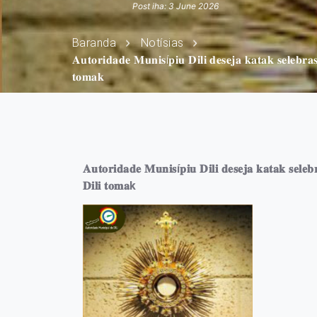
Post iha: 3 June 2026
Baranda
Notísias
𝐀𝐮𝐭𝐨𝐫𝐢𝐝𝐚𝐝𝐞 𝐌𝐮𝐧𝐢𝐬í𝐩𝐢𝐮 𝐃𝐢𝐥𝐢 𝐝𝐞𝐬𝐞𝐣𝐚 𝐤𝐚𝐭𝐚𝐤 𝐬𝐞𝐥𝐞𝐛𝐫𝐚
𝐭𝐨𝐦𝐚𝐤
𝐀𝐮𝐭𝐨𝐫𝐢𝐝𝐚𝐝𝐞 𝐌𝐮𝐧𝐢𝐬í𝐩𝐢𝐮 𝐃𝐢𝐥𝐢 𝐝𝐞𝐬𝐞𝐣𝐚 𝐤𝐚𝐭𝐚𝐤 𝐬𝐞𝐥𝐞
𝐃𝐢𝐥𝐢 𝐭𝐨𝐦𝐚k