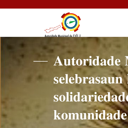
𝐀𝐮𝐭𝐨𝐫𝐢𝐝𝐚𝐝𝐞 
𝐬𝐞𝐥𝐞𝐛𝐫𝐚𝐬𝐚𝐮𝐧 
𝐬𝐨𝐥𝐢𝐝𝐚𝐫𝐢𝐞𝐝𝐚
𝐤𝐨𝐦𝐮𝐧𝐢𝐝𝐚𝐝𝐞 