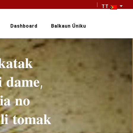
TT
Dashboard
Balkaun Úniku
𝐤𝐚𝐭𝐚𝐤
𝐢 𝐝𝐚𝐦𝐞,
𝐢𝐚 𝐧𝐨
𝐥𝐢 𝐭𝐨𝐦𝐚𝐤