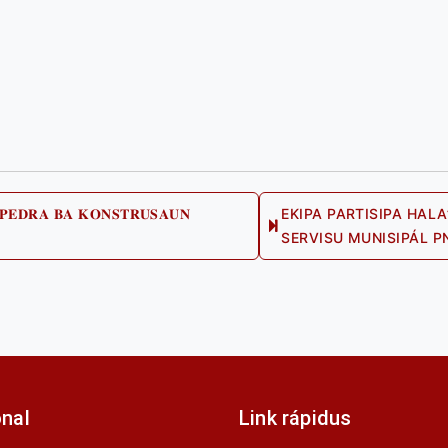
 𝐏𝐄𝐃𝐑𝐀 𝐁𝐀 𝐊𝐎𝐍𝐒𝐓𝐑𝐔𝐒𝐀𝐔𝐍
EKIPA PARTISIPA HAL
ious
SERVISU MUNISIPÁL P
onal
Link rápidus