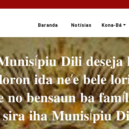
Baranda
Notísias
Kona-Bá
𝐮𝐧𝐢𝐬í𝐩𝐢𝐮 𝐃𝐢𝐥𝐢 𝐝𝐞𝐬𝐞𝐣𝐚 
𝐥𝐨𝐫𝐨𝐧 𝐢𝐝𝐚 𝐧𝐞’𝐞 𝐛𝐞𝐥𝐞 𝐥𝐨
𝐝𝐞 𝐧𝐨 𝐛𝐞𝐧𝐬𝐚𝐮𝐧 𝐛𝐚 𝐟𝐚𝐦í𝐥
𝐬𝐢𝐫𝐚 𝐢𝐡𝐚 𝐌𝐮𝐧𝐢𝐬í𝐩𝐢𝐮 𝐃𝐢