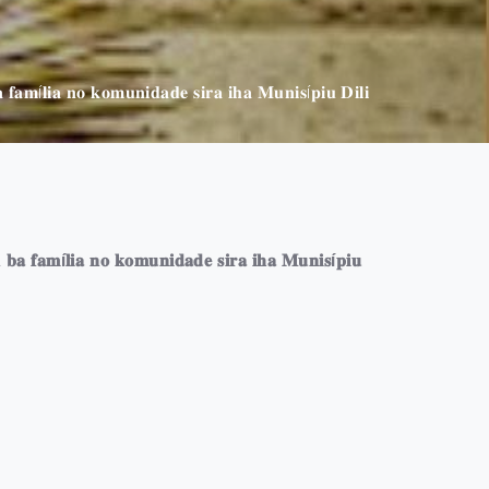
𝐚 𝐟𝐚𝐦í𝐥𝐢𝐚 𝐧𝐨 𝐤𝐨𝐦𝐮𝐧𝐢𝐝𝐚𝐝𝐞 𝐬𝐢𝐫𝐚 𝐢𝐡𝐚 𝐌𝐮𝐧𝐢𝐬í𝐩𝐢𝐮 𝐃𝐢𝐥𝐢
𝐧 𝐛𝐚 𝐟𝐚𝐦í𝐥𝐢𝐚 𝐧𝐨 𝐤𝐨𝐦𝐮𝐧𝐢𝐝𝐚𝐝𝐞 𝐬𝐢𝐫𝐚 𝐢𝐡𝐚 𝐌𝐮𝐧𝐢𝐬í𝐩𝐢𝐮