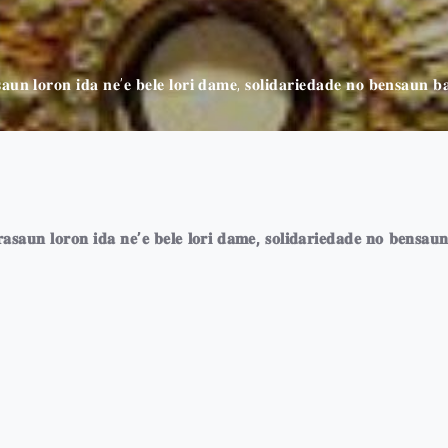
𝐬𝐚𝐮𝐧 𝐥𝐨𝐫𝐨𝐧 𝐢𝐝𝐚 𝐧𝐞’𝐞 𝐛𝐞𝐥𝐞 𝐥𝐨𝐫𝐢 𝐝𝐚𝐦𝐞, 𝐬𝐨𝐥𝐢𝐝𝐚𝐫𝐢𝐞𝐝𝐚𝐝𝐞 𝐧𝐨 𝐛𝐞𝐧𝐬𝐚𝐮𝐧 𝐛
𝐫𝐚𝐬𝐚𝐮𝐧 𝐥𝐨𝐫𝐨𝐧 𝐢𝐝𝐚 𝐧𝐞’𝐞 𝐛𝐞𝐥𝐞 𝐥𝐨𝐫𝐢 𝐝𝐚𝐦𝐞, 𝐬𝐨𝐥𝐢𝐝𝐚𝐫𝐢𝐞𝐝𝐚𝐝𝐞 𝐧𝐨 𝐛𝐞𝐧𝐬𝐚